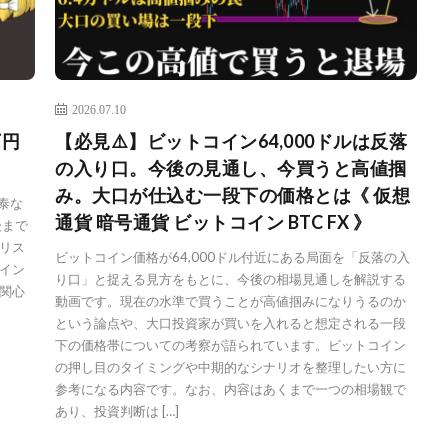
2026.07.10
万円
【必見⚠️】ビットコイン64,000ドルは反落
の入り口。今後の見通し、今買うと高値掴
み。大口が仕込む一段下の価格とは《 仮想
泰な
通貨 暗号通貨 ビットコイン BTC FX 》
後まで
リス
ビットコイン価格が64,000ドル付近にある局面を「反落の入
イン
り口」と捉える見方をもとに、今後の相場見通しを解説する
関心
動画です。現在の水準で買うことが高値掴みになりうるのか
という論点や、大口投資家が買いを入れると想定される一段
下の価格帯についての考察が語られています。ビットコイン
の押し目のタイミングや中期的なシナリオを整理したい方に
参考になる内容です。なお、内容はあくまで一つの相場観で
あり、投資判断は […]