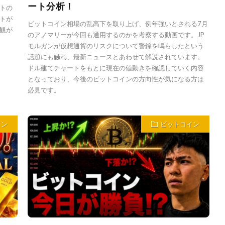
ート分析！
トの
トが
ビットコイン相場の乱高下を取り上げ、例年強いとされる7月
観が
のアノマリーが今回も通用するのかを考察する動画です。JP
モルガンが仮想通貨のリスクについて警鐘を鳴らしたという
話題にも触れ、最新ニュースとあわせて解説されています。
ドル建てチャートをもとに現在の値動きを確認していく内容
となっており、今後のビットコインの方向性が気になる方は
必見です。
イン
ビットコイン