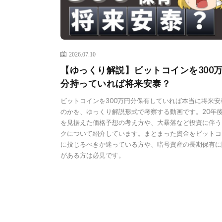
2026.07.10
【ゆっくり解説】ビットコインを300
分持っていれば将来安泰？
ビットコインを300万円分保有していれば本当に将来安
のかを、ゆっくり解説形式で考察する動画です。20年
を見据えた価格予想の考え方や、大暴落など投資に伴う
クについて紹介しています。まとまった資金をビットコ
に投じるべきか迷っている方や、暗号資産の長期保有に
がある方は必見です。