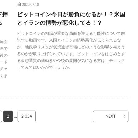
2026.07.10
ド押
ビットコイン今日が勝負になるか！？米国
出
とイランの情勢が悪化してる！？
ビットコインの相場が重要な局面を迎える可能性について解
説する動画です。米国とイランの情勢悪化が伝えられるな
局面
か、地政学リスクが仮想通貨市場にどのような影響を与えう
画で
るのかが取り上げられています。ビットコインをはじめとす
後の
る仮想通貨の値動きや今後の展開が気になる方は、チェック
ード
してみてはいかがでしょうか。
チェ
くま
2
…
2,054
NEXT