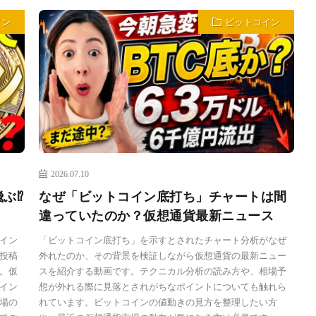
イン
ビットコイン
2026.07.10
飛ぶ⁉
なぜ「ビットコイン底打ち」チャートは間
違っていたのか？仮想通貨最新ニュース
イン
「ビットコイン底打ち」を示すとされたチャート分析がなぜ
投稿
外れたのか、その背景を検証しながら仮想通貨の最新ニュー
。仮
スを紹介する動画です。テクニカル分析の読み方や、相場予
イン
想が外れる際に見落とされがちなポイントについても触れら
場の
れています。ビットコインの値動きの見方を整理したい方