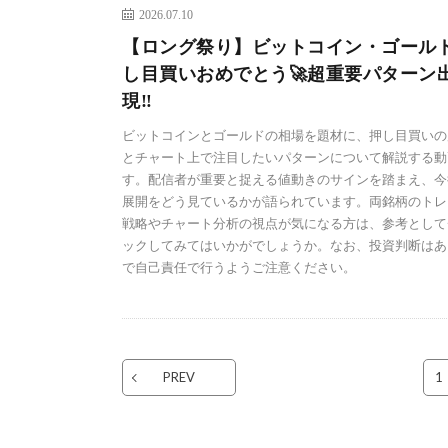
2026.07.10
【ロング祭り】ビットコイン・ゴール
し目買いおめでとう🚀超重要パターン
現‼️
ビットコインとゴールドの相場を題材に、押し目買いの
とチャート上で注目したいパターンについて解説する動
す。配信者が重要と捉える値動きのサインを踏まえ、今
展開をどう見ているかが語られています。両銘柄のトレ
戦略やチャート分析の視点が気になる方は、参考として
ックしてみてはいかがでしょうか。なお、投資判断はあ
で自己責任で行うようご注意ください。
PREV
1