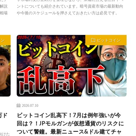
解説
ントについても紹介されています。暗号資産市場の最新動向
相場
や今後のスケジュールを押さえておきたい方は必見です。
イン
ビットコイン
2026.07.10
万ド
ビットコイン乱高下！7月は例年強いが今
！
回は？！JPモルガンが仮想通貨のリスクに
ついて警鐘。最新ニュース&ドル建てチャ
向けた