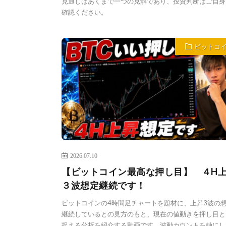
見通しはあくまで一つの見解であり、投資判断はご自身
確認ください。
ビットコ
2026.07.10
【ビットコイン最高な押し目】 ４H
３波想定継続です！
ビットコインの4時間足チャートを題材に、上昇3波の
継続しているとの見方のもと、現在の値動きを押し目と
捉える分析を紹介する動画です。波動カウントを軸にし