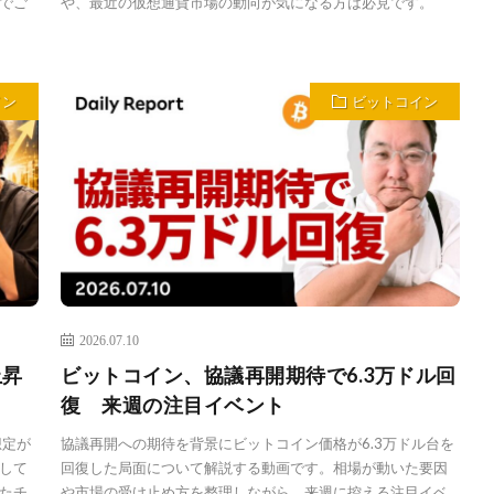
でご
や、最近の仮想通貨市場の動向が気になる方は必見です。
イン
ビットコイン
2026.07.10
上昇
ビットコイン、協議再開期待で6.3万ドル回
復 来週の注目イベント
想定が
協議再開への期待を背景にビットコイン価格が6.3万ドル台を
して
回復した局面について解説する動画です。相場が動いた要因
たチ
や市場の受け止め方を整理しながら、来週に控える注目イベ