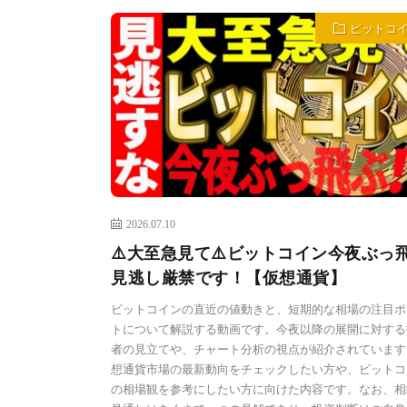
ビットコ
2026.07.10
⚠️大至急見て⚠️ビットコイン今夜ぶっ
見逃し厳禁です！【仮想通貨】
ビットコインの直近の値動きと、短期的な相場の注目ポ
トについて解説する動画です。今夜以降の展開に対する
者の見立てや、チャート分析の視点が紹介されています
想通貨市場の最新動向をチェックしたい方や、ビットコ
の相場観を参考にしたい方に向けた内容です。なお、相