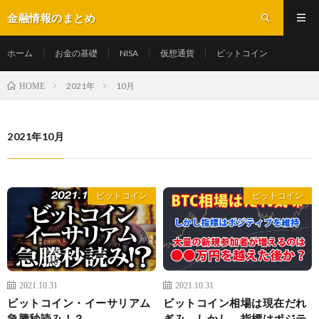
金融情報のまとめ
ホーム
お金の基礎
NISA
仮想通貨
ビットコイン
2021年
10月
HOME
2021年10月
ビットコイン
ビットコイン
2021.10.31
2021.10.31
ビットコイン・イーサリアム
ビットコイン相場は現在だれ
急騰秒読み！？
ぎみ。しかし、指標はポジテ