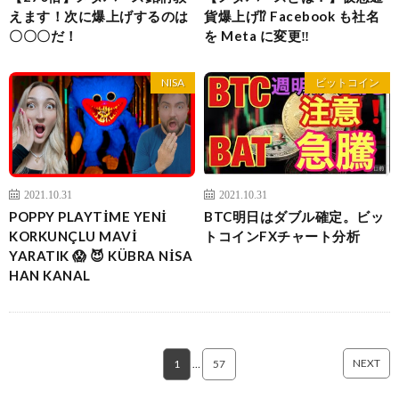
えます！次に爆上げするのは
貨爆上げ⁉️ Facebook も社名
〇〇〇だ！
を Meta に変更‼️
NISA
ビットコイン
2021.10.31
2021.10.31
POPPY PLAYTİME YENİ
BTC明日はダブル確定。ビッ
KORKUNÇLU MAVİ
トコインFXチャート分析
YARATIK 😱 😈 KÜBRA NİSA
HAN KANAL
NEXT
1
…
57