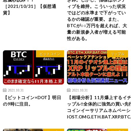
［2021/10/31］【仮想通
ィブを維持。こういった状況
貨】
ではどの水準まで下がってい
るかの確認が重要。また、
BTCが○○万円を超えれば、大
量の新規参入者が増える可能
性がある。
ビットコイン
リップル
2021.10.31
2021.10.31
【ビットコイン×DOT】明日
【相場分析】11月爆上するイ
の9時に注目。
ップル‼️全体的に強気の買い先行
コインイーサリアムネムベーシ
IOST.OMG.ETH.BAT.XRP.BT