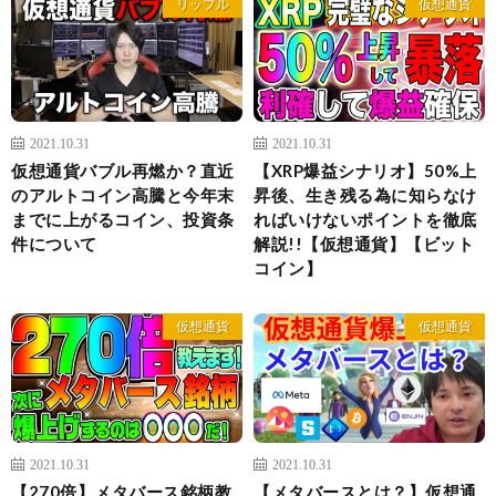
リップル
仮想通貨
2021.10.31
2021.10.31
仮想通貨バブル再燃か？直近
【XRP爆益シナリオ】50%上
のアルトコイン高騰と今年末
昇後、生き残る為に知らなけ
までに上がるコイン、投資条
ればいけないポイントを徹底
件について
解説!!【仮想通貨】【ビット
コイン】
仮想通貨
仮想通貨
2021.10.31
2021.10.31
【270倍】メタバース銘柄教
【メタバースとは？】仮想通