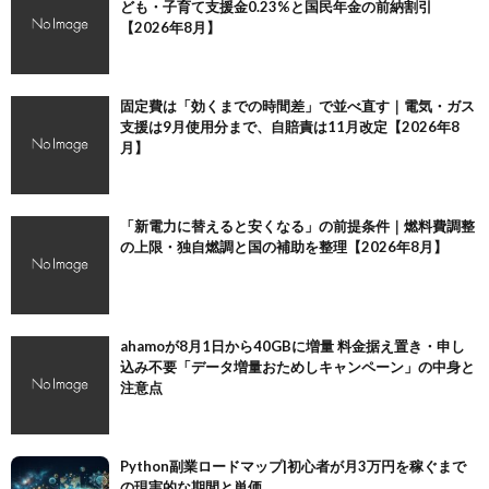
ども・子育て支援金0.23%と国民年金の前納割引
【2026年8月】
固定費は「効くまでの時間差」で並べ直す｜電気・ガス
支援は9月使用分まで、自賠責は11月改定【2026年8
月】
「新電力に替えると安くなる」の前提条件｜燃料費調整
の上限・独自燃調と国の補助を整理【2026年8月】
ahamoが8月1日から40GBに増量 料金据え置き・申し
込み不要「データ増量おためしキャンペーン」の中身と
注意点
Python副業ロードマップ|初心者が月3万円を稼ぐまで
の現実的な期間と単価