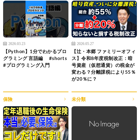
2026.03.23
2026.05.27
【Python】1分でわかるプロ
【辻・本郷 ファミリーオフィ
グラミング 言語編 #shorts
ス】令和8年度税制改正：暗
#プログラミング入門
号資産（仮想通貨）の税金が
変わる？分離課税により55％
が20％に？
保険
未分類