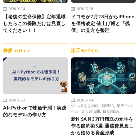
2026.06.24
2026.07.26
【老後の生命保険】定年退職
ドコモが7月28日からiPhone
したらこの保険だけは見直し
を価格改定 値上げ幅と「残
てください！！
価」の見方を整理
株価 python
楽天モバイル
2026.06.23
2026.07.04
ふるさと納税
,
新NISA
,
楽天モバ
AI×Pythonで株価予測！実践
イル
,
楽天経済圏
,
積立NISA
的なモデルの作り方
新NISA月3万円積立の元手を
作る節約術5選|通信費見直し
から始める資産形成