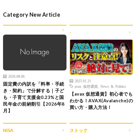
Category New Article
-
2026.08.06
2025.01.21
固定費の内訳を「料率・手続
avax 仮想通貨
,
News & Politics
き・契約」で分解する｜子ど
【avax 仮想通貨】初心者でも
も・子育て支援金0.23%と国
わかる！AVAX(Avalanche)の
民年金の前納割引【2026年8
買い方・購入方法！
月】
NISA
ストック