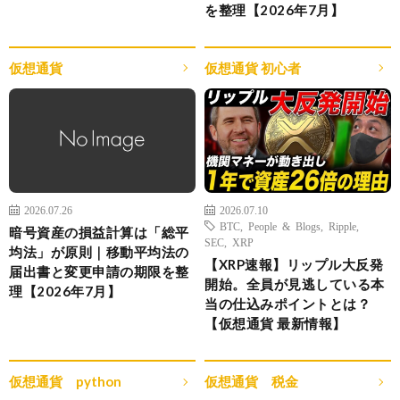
を整理【2026年7月】
仮想通貨
仮想通貨 初心者
2026.07.26
2026.07.10
BTC
,
People & Blogs
,
Ripple
,
暗号資産の損益計算は「総平
SEC
,
XRP
均法」が原則｜移動平均法の
【XRP速報】リップル大反発
届出書と変更申請の期限を整
開始。全員が見逃している本
理【2026年7月】
当の仕込みポイントとは？
【仮想通貨 最新情報】
仮想通貨 python
仮想通貨 税金