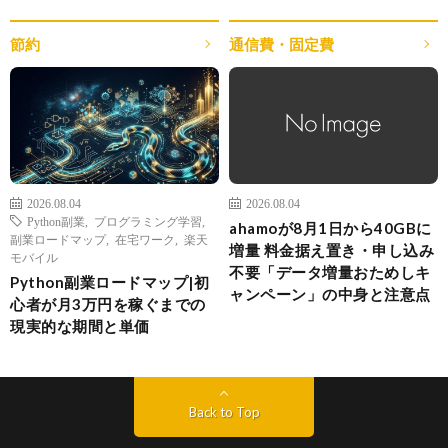
節約
通信費・固定費
2026.08.04
2026.08.04
Python副業
,
プログラミング学習
,
ahamoが8月1日から40GBに
副業ロードマップ
,
在宅ワーク
,
楽天
増量 料金据え置き・申し込み
モバイル
不要「データ増量おためしキ
Python副業ロードマップ|初
ャンペーン」の中身と注意点
心者が月3万円を稼ぐまでの
現実的な期間と単価
Back to Top