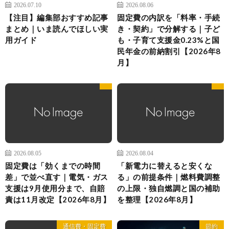
2026.07.10
2026.08.06
【注目】編集部おすすめ記事
固定費の内訳を「料率・手続
まとめ｜いま読んでほしい実
き・契約」で分解する｜子ど
用ガイド
も・子育て支援金0.23%と国
民年金の前納割引【2026年8
月】
2026.08.05
2026.08.04
固定費は「効くまでの時間
「新電力に替えると安くな
差」で並べ直す｜電気・ガス
る」の前提条件｜燃料費調整
支援は9月使用分まで、自賠
の上限・独自燃調と国の補助
責は11月改定【2026年8月】
を整理【2026年8月】
通信費・固定費
節約