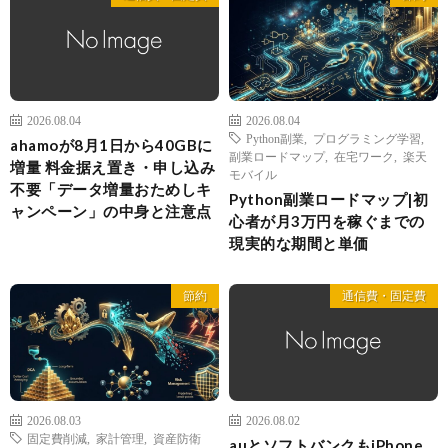
2026.08.04
2026.08.04
Python副業
,
プログラミング学習
,
ahamoが8月1日から40GBに
副業ロードマップ
,
在宅ワーク
,
楽天
増量 料金据え置き・申し込み
モバイル
不要「データ増量おためしキ
Python副業ロードマップ|初
ャンペーン」の中身と注意点
心者が月3万円を稼ぐまでの
現実的な期間と単価
節約
通信費・固定費
2026.08.03
2026.08.02
固定費削減
,
家計管理
,
資産防衛
auとソフトバンクもiPhone