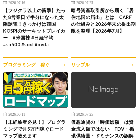
2026.07.16
2026.07.25
【フジクラ以上の衝撃】たっ
暗号資産取引所から届く「居
た8営業日で半分になった太
住地国の届出」とは｜CARF
陽誘電！きっかけは韓国
の仕組みと2026年末の提出期
KOSPIのサーキットブレイカ
限を整理【2026年7月】
ー #米国株 #日経平均
#sp500 #soxl #nvda
プログラミング 稼ぐ
リップル
2026.06.11
2026.07.25
【未経験者必見！】プログラ
仮想通貨の「時価総額」は資
ミングで月5万円稼ぐロード
金流入額ではない｜FDV・循
マップ教えます
環供給量・ドミナンスの誤解