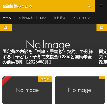
金融情報のまとめ
ホーム
お金の基礎
NISA
仮想通貨
ビットコイン
固定費の内訳を「料率・手続き・契約」で分解
固
する｜子ども・子育て支援金0.23%と国民年金
気・
の前納割引【2026年8月】
改定
Pickup
未分類