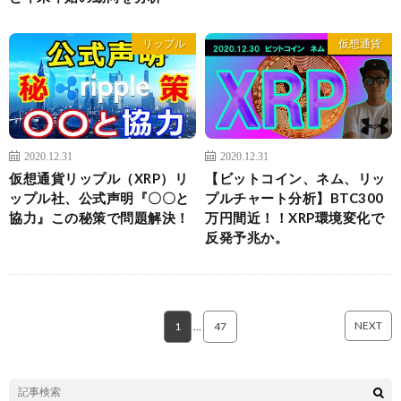
リップル
仮想通貨
2020.12.31
2020.12.31
仮想通貨リップル（XRP）リ
【ビットコイン、ネム、リッ
ップル社、公式声明『〇〇と
プルチャート分析】BTC300
協力』この秘策で問題解決！
万円間近！！XRP環境変化で
反発予兆か。
NEXT
1
…
47