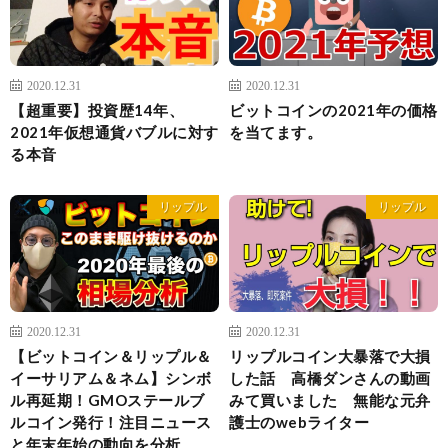
2020.12.31
2020.12.31
【超重要】投資歴14年、
ビットコインの2021年の価格
2021年仮想通貨バブルに対す
を当てます。
る本音
リップル
リップル
2020.12.31
2020.12.31
【ビットコイン＆リップル＆
リップルコイン大暴落で大損
イーサリアム＆ネム】シンボ
した話 高橋ダンさんの動画
ル再延期！GMOステールブ
みて買いました 無能な元弁
ルコイン発行！注目ニュース
護士のwebライター
と年末年始の動向を分析