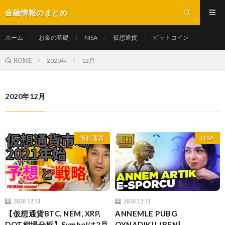
金融情報のまとめ
ホーム
お金の基礎
NISA
仮想通貨
ビットコイン
2020年
12月
HOME
2020年12月
仮想通貨
NISA
2020.12.31
2020.12.31
【仮想通貨BTC, NEM, XRP,
ANNEMLE PUBG
DOT相場分析】Symbolは2月
OYNADIK!! (BENİ