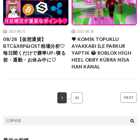
2021.08.31
2021.08.30
08/28【仮想通貨】
💖 KOMİK TOPUKLU
BTC&XRP&IOST相場分析♡
AYAKKABI İLE PARKUR
毎日聞くだけで勝率UP♪寝る
YAPTIK 😂 ROBLOX HİGH
前・通勤・お休み中に♡
HEEL OBBY KÜBRA NİSA
HAN KANAL
NEXT
1
…
43