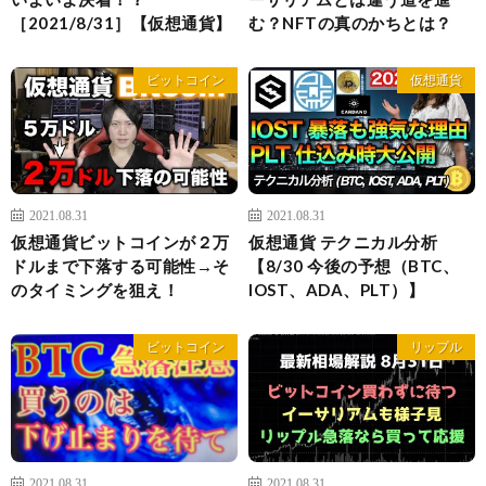
［2021/8/31］【仮想通貨】
む？NFTの真のかちとは？
ビットコイン
仮想通貨
2021.08.31
2021.08.31
仮想通貨ビットコインが２万
仮想通貨 テクニカル分析
ドルまで下落する可能性→そ
【8/30 今後の予想（BTC、
のタイミングを狙え！
IOST、ADA、PLT）】
ビットコイン
リップル
2021.08.31
2021.08.31