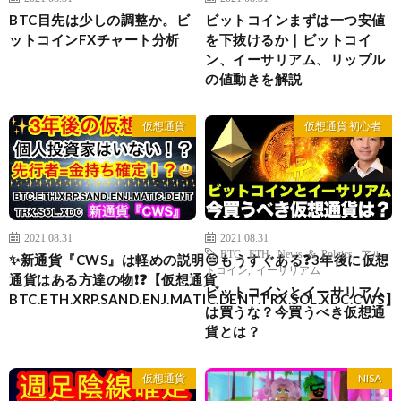
BTC目先は少しの調整か。ビ
ビットコインまずは一つ安値
ットコインFXチャート分析
を下抜けるか｜ビットコイ
ン、イーサリアム、リップル
の値動きを解説
仮想通貨
仮想通貨 初心者
2021.08.31
2021.08.31
BTC
,
ETH
,
News & Politics
,
アル
✨新通貨『CWS』は軽めの説明😑もうすぐある❓3年後に仮想
トコイン
,
イーサリアム
通貨はある方達の物❗️❓【仮想通貨
ビットコインとイーサリアム
BTC.ETH.XRP.SAND.ENJ.MATIC.DENT.TRX.SOL.XDC.CWS】
は買うな？今買うべき仮想通
貨とは？
仮想通貨
NISA