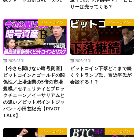
りーは売ってくる？
ビットコイン
ビットコイン
2025.05.31
2025.05.31
【今さら聞けない暗号資産】
ビットコイン下落どこまで続
ビットコインとゴールドの関
く？トランプ氏、習近平氏が
係性／上場企業の5倍の市場
会談する！？
規模／セキュリティとブロッ
クチェーン／イーサリアムと
の違い／ビットポイントジャ
パン・小田玄紀氏【PIVOT
TALK】
ビットコイン
ビットコイン