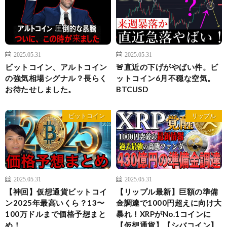
2025.05.31
2025.05.31
ビットコイン、アルトコイン
🚨直近の下げがやばい件。ビ
の強気相場シグナル？長らく
ットコイン6月不穏な空気。
お待たせしました。
BTCUSD
ビットコイン
リップル
2025.05.31
2025.05.31
【神回】仮想通貨ビットコイ
【リップル最新】巨額の準備
ン2025年最高いくら？13〜
金調達で1000円超えに向け大
100万ドルまで価格予想まと
暴れ！XRPがNo.1コインに
め！
【仮想通貨】【シバコイン】