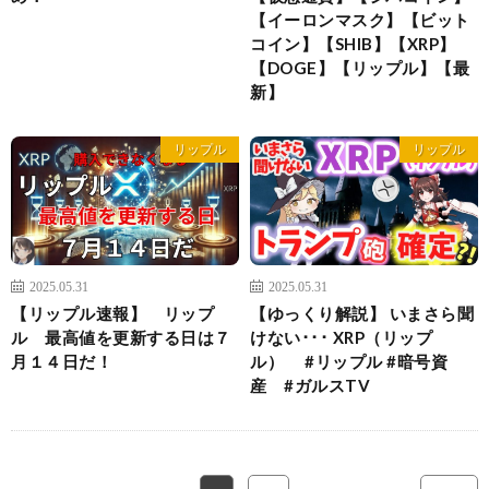
【イーロンマスク】【ビット
コイン】【SHIB】【XRP】
【DOGE】【リップル】【最
新】
リップル
リップル
2025.05.31
2025.05.31
【リップル速報】 リップ
【ゆっくり解説】 いまさら聞
ル 最高値を更新する日は７
けない･･･ XRP（リップ
月１４日だ！
ル） #リップル #暗号資
産 #ガルスTV