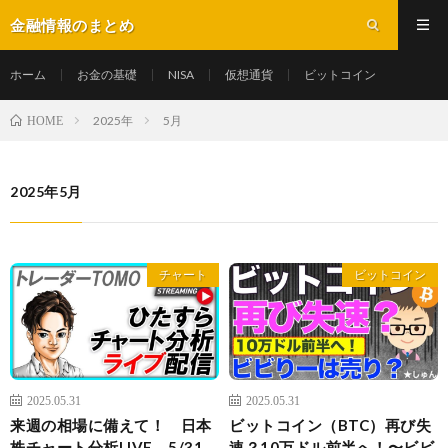
金融情報のまとめ
ホーム
お金の基礎
NISA
仮想通貨
ビットコイン
2025年
5月
HOME
2025年5月
チャート
ビットコイン
2025.05.31
2025.05.31
来週の相場に備えて！ 日本
ビットコイン（BTC）再び失
株チャート分析LIVE 5/31
速？10万ドル前半へ！〜ビビ