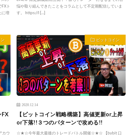
でFXト
悩や取り組んできたことをコラムとして不定期配信していま
上に増
す。 https://l […]
イン
ビットコイン
2020.12.14
FX
【ビットコイン戦略構築】高値更新or上昇
or下落!!３つのパターンで攻める!!
rアカウ
☆★☆今年最大最後のトレードバトル開催☆★☆ 【bybit 口