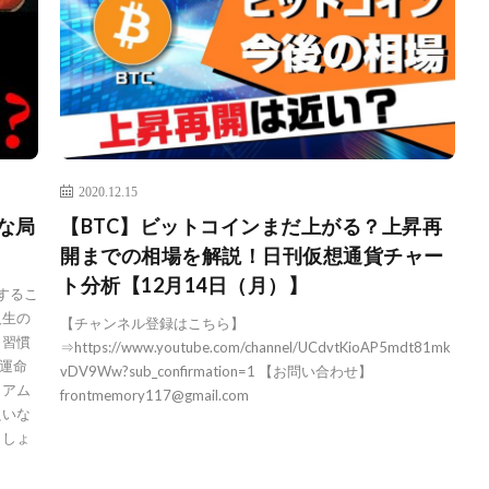
2020.12.15
な局
【BTC】ビットコインまだ上がる？上昇再
開までの相場を解説！日刊仮想通貨チャー
ト分析【12月14日（月）】
動するこ
人生の
【チャンネル登録はこちら】
 習慣
⇒https://www.youtube.com/channel/UCdvtKioAP5mdt81mk
運命
vDV9Ww?sub_confirmation=1 【お問い合わせ】
リアム
frontmemory117@gmail.com
良いな
ましょ