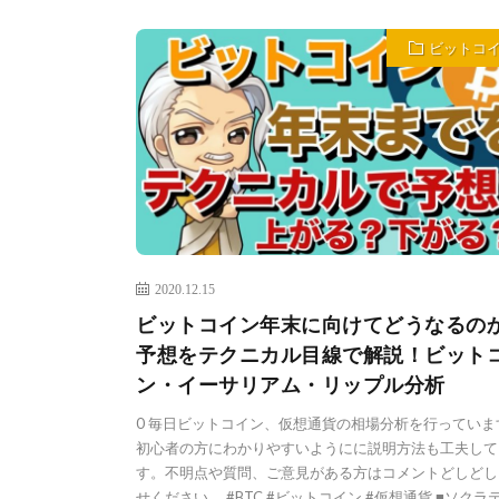
ビットコ
2020.12.15
ビットコイン年末に向けてどうなるの
予想をテクニカル目線で解説！ビット
ン・イーサリアム・リップル分析
0 毎日ビットコイン、仮想通貨の相場分析を行っていま
初心者の方にわかりやすいようにに説明方法も工夫して
す。不明点や質問、ご意見がある方はコメントどしどし
せください。 #BTC #ビットコイン #仮想通貨 ■ソクラ