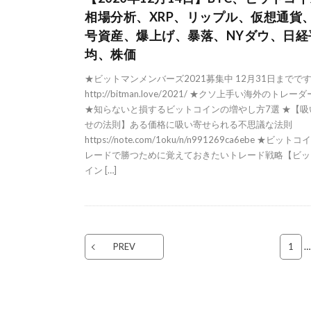
相場分析、XRP、リップル、仮想通貨
号資産、爆上げ、暴落、NYダウ、日経
均、株価
★ビットマンメンバーズ2021募集中 12月31日までで
http://bitman.love/2021/ ★クソ上手い海外のトレー
★知らないと損するビットコインの増やし方7選 ★【吸
せの法則】ある価格に吸い寄せられる不思議な法則
https://note.com/1oku/n/n991269ca6ebe ★ビット
レードで勝つために覚えておきたいトレード戦略【ビッ
イン […]
PREV
1
…