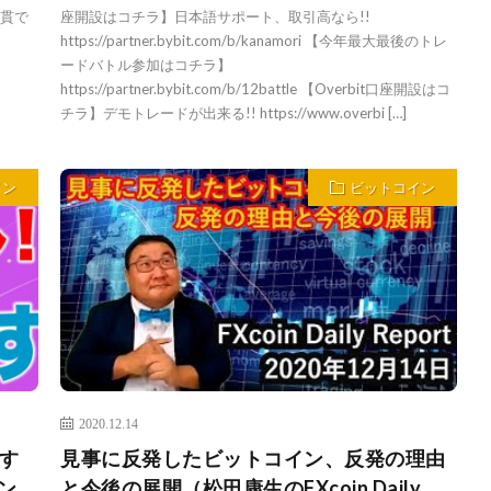
一貫で
座開設はコチラ】日本語サポート、取引高なら!!
https://partner.bybit.com/b/kanamori 【今年最大最後のトレ
ードバトル参加はコチラ】
https://partner.bybit.com/b/12battle 【Overbit口座開設はコ
チラ】デモトレードが出来る!! https://www.overbi […]
イン
ビットコイン
2020.12.14
す
見事に反発したビットコイン、反発の理由
イン、
と今後の展開（松田康生のFXcoin Daily