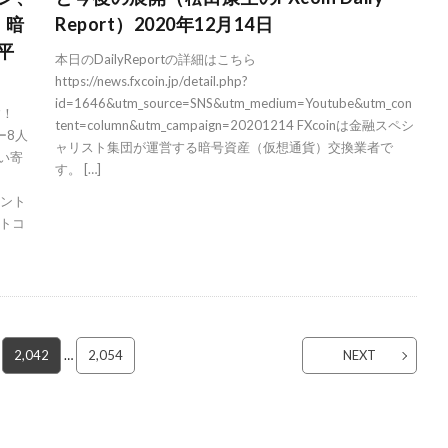
、暗
Report）2020年12月14日
平
本日のDailyReportの詳細はこちら
https://news.fxcoin.jp/detail.php?
id=1646&utm_source=SNS&utm_medium=Youtube&utm_con
す！
tent=column&utm_campaign=20201214 FXcoinは金融スペシ
ダー8人
ャリスト集団が運営する暗号資産（仮想通貨）交換業者で
い寄
す。 […]
コイント
トコ
2,042
…
2,054
NEXT