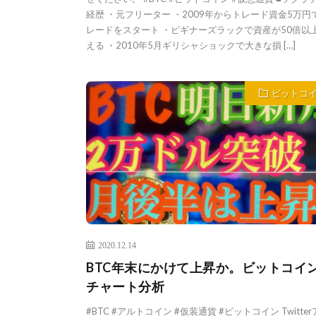
経歴 ・元フリーター ・2009年からトレード資金5万円
レードをスタート ・ビギナーズラックで資産が50倍以
える ・2010年5月ギリシャショックで大きな損 […]
ビットコ
2020.12.14
BTC年末にかけて上昇か。ビットコイン
チャート分析
#BTC #アルトコイン #仮装通貨 #ビットコイン Twitte