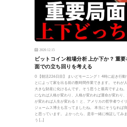
2020.12.15
ビットコイン相場分析 上か下か？ 重要
面での立ち回りを考える
0 【朝活226日目】 まいどモーニング！ 4時に起き行
とによって家を出る前の数時間作業できます。 それが
大きな財産に化けるんです。そう思うと最高ですよね。
になれば人格が変わり、人格が変われば運命が変わり、
が変われば人生が変わる！ と、アメリカの哲学者ウイ
ジェームス博士も言ってましたね。 本当にそうなれば
と思っています。 よかったら、是非一緒に検証してみ
う […]