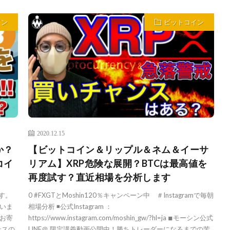
イン
ビットコイン
2020.12.15
か？
【ビットコイン＆リップル＆ネム＆イーサ
コイ
リアム】XRP危険な展開？BTCは最高値を
再度試す？直近相場を分析します
す。
0 #FXGTとMoshin120％キャンペーン中 ＃Instagramで毎朝
いま
相場分析 ◾️公式Instagram ：
お寄
https://www.instagram.com/moshin_gw/?hl=ja ◾︎モーシン公式
テスの
LINE＠ 限定講義動画公開中！勝ちトレーダーになるまでの苦