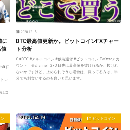
2020.12.15
値に
BTC最高値更新か。ビットコインFXチャー
高値
ト分析
0 #BTC #アルトコイン #仮装通貨 #ビットコイン Twitterアカ
ウント ＠channel_ 373 目先は最高値を抜けれるか、抜けれ
it 口
ないかですけど、止められそうな場合は、買ってる方は、半
分でも利食いするのも良いと思います。
後のトレ
座開設はコ
イン
ビットコイン