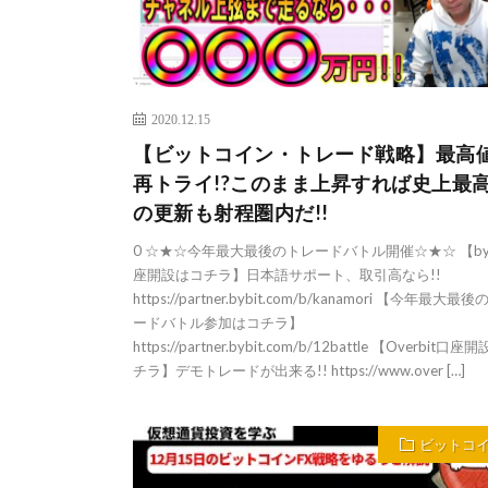
2020.12.15
【ビットコイン・トレード戦略】最高
再トライ!?このまま上昇すれば史上最
の更新も射程圏内だ!!
0 ☆★☆今年最大最後のトレードバトル開催☆★☆ 【byb
座開設はコチラ】日本語サポート、取引高なら!!
https://partner.bybit.com/b/kanamori 【今年最大最
ードバトル参加はコチラ】
https://partner.bybit.com/b/12battle 【Overbit口
チラ】デモトレードが出来る!! https://www.over […]
ビットコ