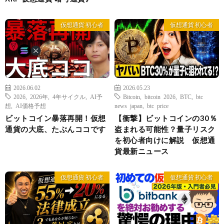
仮想通貨 初心者
仮想通貨 初心者
2026.06.02
2026.05.23
2026
,
2026年
,
4年サイクル
,
AI予
Bitcoin
,
bitcoin 2026
,
BTC
,
btc
想
,
AI価格予想
news japan
,
btc price
ビットコイン暴落再開！仮想
【衝撃】ビットコインの30％
通貨の大底、たぶんココです
盗まれる可能性？量子リスク
を初心者向けに解説 仮想通
貨最新ニュース
仮想通貨 初心者
仮想通貨 初心者