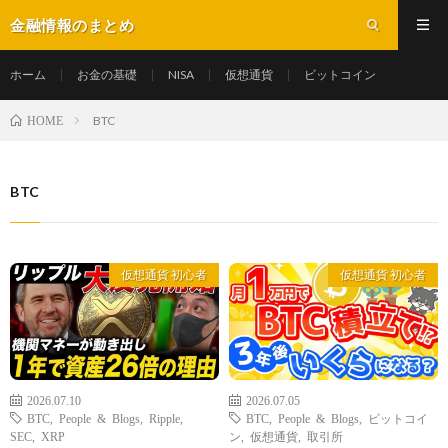
金融情報のまとめ
ホーム
お金の基礎
NISA
仮想通貨
ビットコイン
BTC
HOME
BTC
仮想通貨 初心者
仮想通貨 初心者
2026.07.10
2026.07.05
BTC
,
People & Blogs
,
Ripple
,
BTC
,
People & Blogs
,
ビットコイ
SEC
,
XRP
ン
,
仮想通貨
,
取引所