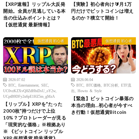
【XRP速報】リップル大反発
【実験】初心者向け🔰月1万
開始。全員が見逃している本
円だけでビットコインは増え
当の仕込みポイントとは？
るのか？積立て開始！
【仮想通貨 最新情報】
仮想通貨 初心者
仮想通貨 初心者
2026.07.02
2026.06.04
BTC
,
Entertainment
,
SEC
,
BTC
,
BTC価格
,
BTC分析
,
ETF流
UC0vzKZXvQ8ZdHbiDsU_oY2w
,
出
,
Howto & Style
UCptB9DFy2u6pE1HZ5m_gMzA
【緊急】ビットコイン暴落の
【リップル】XRPを“たった
本当の理由…初心者が今すべ
2000枚”持つだけで上位
き行動！仮想通貨Bitcoin
10%？プロトレーダーが見る
「現実的な価格」※根拠あり
※ 《ビットコイン リップル
XRP 仮想通貨 暗号通貨》