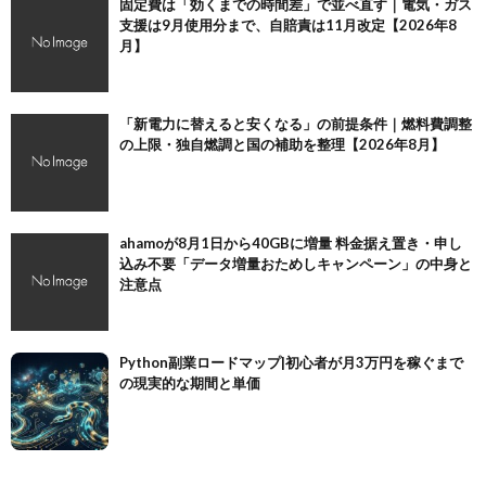
固定費は「効くまでの時間差」で並べ直す｜電気・ガス
支援は9月使用分まで、自賠責は11月改定【2026年8
月】
「新電力に替えると安くなる」の前提条件｜燃料費調整
の上限・独自燃調と国の補助を整理【2026年8月】
ahamoが8月1日から40GBに増量 料金据え置き・申し
込み不要「データ増量おためしキャンペーン」の中身と
注意点
Python副業ロードマップ|初心者が月3万円を稼ぐまで
の現実的な期間と単価