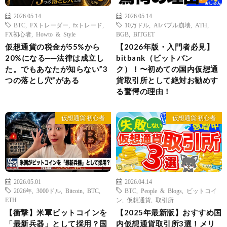
2026.05.14
2026.05.14
BTC
,
FXトレーダー
,
fxトレード
,
10万ドル
,
AIバブル崩壊
,
ATH
,
FX初心者
,
Howto & Style
BGB
,
BITGET
仮想通貨の税金が55%から
【2026年版・入門者必見】
20%になる──法律は成立し
bitbank（ビットバン
た。でもあなたが知らない”3
ク）！〜初めての国内仮想通
つの落とし穴”がある
貨取引所として絶対お勧めす
る驚愕の理由！
仮想通貨 初心者
仮想通貨 初心者
2026.05.01
2026.04.14
2026年
,
3000ドル
,
Bitcoin
,
BTC
,
BTC
,
People & Blogs
,
ビットコイ
ETH
ン
,
仮想通貨
,
取引所
【衝撃】米軍ビットコインを
【2025年最新版】おすすめ国
「最新兵器」として採用？国
内仮想通貨取引所3選！メリ