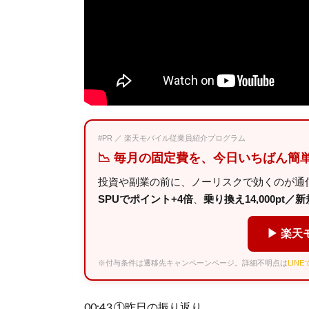
#PR ／ 楽天モバイル従業員紹介プログラム
📉 毎月の固定費を、今日いちばん簡
投資や副業の前に、ノーリスクで効くのが通
SPUでポイント+4倍
、
乗り換え14,000pt／新規
▶ 楽天
※付与条件は遷移先キャンペーンページ。詳細不明点は
LIN
00:43 ①昨日の振り返り