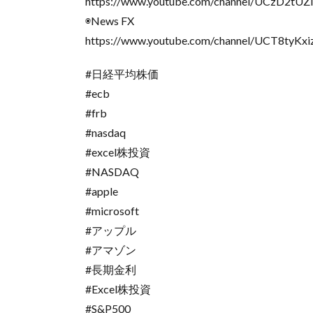
https://www.youtube.com/channel/UCzD2tUZ
◉News FX
https://www.youtube.com/channel/UCT8tyK
#日経平均株価
#ecb
#frb
#nasdaq
#excel株投資
#NASDAQ
#apple
#microsoft
#アップル
#アマゾン
#長期金利
#Excel株投資
#S&P500