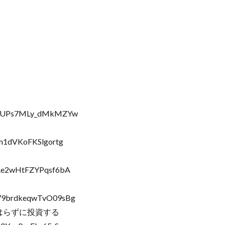
12dZUPs7MLy_dMkMZYw
1n1dVKoFKSlgortg
xAe2wHtFZYPqsf6bA
O79brdkeqwTvO09sBg
じはらずに投資する