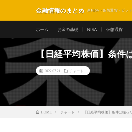
金融情報のまとめ
新NISA・仮想通貨・ビ
ホーム
お金の基礎
NISA
仮想通貨
【日経平均株価】条件
2022.07.21
チャート
チャート
【日経平均株価】条件は揃っ
HOME