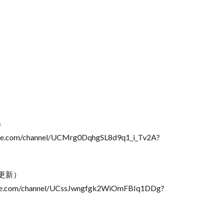
）
m/channel/UCMrg0DqhgSL8d9q1_i_Tv2A?
更新）
m/channel/UCssJwngfgk2WiOmFBIq1DDg?