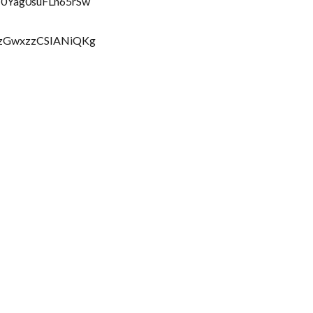
I0Yag0suFLn65rSw
xizGwxzzCSIANiQKg