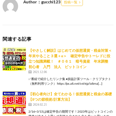
Author：gucchi123
投稿一覧
関連する記事
【やさしく解説】はじめての仮想通貨・税金対策＜
年末やること３選＋α＞ 確定申告やトーレドに役
立つ知識満載！ ＃０６１ 暗号資産 年末調整
初心者 入門 法人 ビットコイン
2021.12.06
✅番組で紹介したリンク集 ●損益計算ツール・クリプタクト
（無料利用リンク） https://px.a8.net/svt/ejp?a8ma[…]
【初心者向け】全てわかる！仮想通貨と税金の基礎
【8つの節税術/計算方法】
2024.02.21
2/16~3/15は確定申告の期間です！2023年はビットコインの