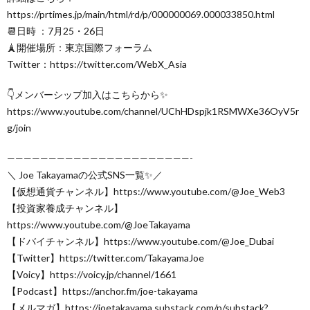
https://prtimes.jp/main/html/rd/p/000000069.000033850.html
📆日時 ：7月25・26日
🗼開催場所：東京国際フォーラム
Twitter：https://twitter.com/WebX_Asia
👇メンバーシップ加入はこちらから✨
https://www.youtube.com/channel/UChHDspjk1RSMWXe36OyV5r
g/join
——————————————————————-
＼ Joe Takayamaの公式SNS一覧✨／
【仮想通貨チャンネル】https://www.youtube.com/@Joe_Web3
【投資家養成チャンネル】
https://www.youtube.com/@JoeTakayama
【ドバイチャンネル】https://www.youtube.com/@Joe_Dubai
【Twitter】https://twitter.com/TakayamaJoe
【Voicy】https://voicy.jp/channel/1661
【Podcast】https://anchor.fm/joe-takayama
【メルマガ】https://joetakayama.substack.com/p/substack?