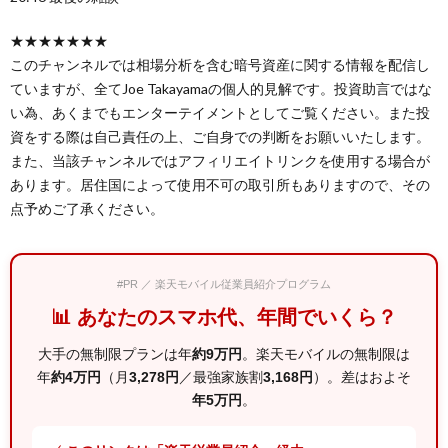
★★★★★★★
このチャンネルでは相場分析を含む暗号資産に関する情報を配信し
ていますが、全てJoe Takayamaの個人的見解です。投資助言ではな
い為、あくまでもエンターテイメントとしてご覧ください。また投
資をする際は自己責任の上、ご自身での判断をお願いいたします。
また、当該チャンネルではアフィリエイトリンクを使用する場合が
あります。居住国によって使用不可の取引所もありますので、その
点予めご了承ください。
#PR ／ 楽天モバイル従業員紹介プログラム
📊 あなたのスマホ代、年間でいくら？
大手の無制限プランは年
約9万円
。楽天モバイルの無制限は
年
約4万円
（月
3,278円
／最強家族割
3,168円
）。差はおよそ
年5万円
。