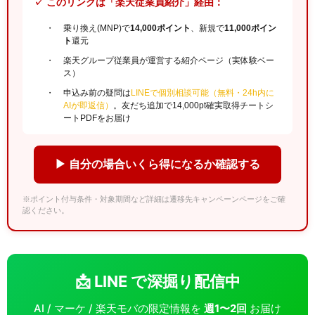
✓ このリンクは「楽天従業員紹介」経由：
乗り換え(MNP)で
14,000ポイント
、新規で
11,000ポイン
ト
還元
楽天グループ従業員が運営する紹介ページ（実体験ベー
ス）
申込み前の疑問は
LINEで個別相談可能（無料・24h内に
AIが即返信）
。友だち追加で14,000pt確実取得チートシ
ートPDFをお届け
▶ 自分の場合いくら得になるか確認する
※ポイント付与条件・対象期間など詳細は遷移先キャンペーンページをご確
認ください。
📩 LINE で深掘り配信中
AI / マーケ / 楽天モバの限定情報を
週1〜2回
お届け