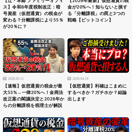
【辻・本郷 ファミリーオフィ
【2026年最新】仮想通貨の税
ス】令和8年度税制改正：暗
金が20%へ！知らないと損す
号資産（仮想通貨）の税金が
る「分離課税」の罠と3つの
変わる？分離課税により55％
戦略【ビットコイン】
が20％に？
2026.05.11
2026.04.19
【速報】仮想通貨の税金が最
【仮想通貨】利確はこまめに
大55%→一律20%へ！金商法
するべきか？ガチホか？結論
改正案の閣議決定と2028年か
出します
らの分離課税を税理士が解説