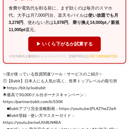
食費や電気代を削る前に、まず効くのは毎月のスマホ
代。大手は月7,000円台、楽天モバイルは
使い放題でも月
3,278円
、使わない月は
1,078円
。
乗り換え14,000pt／新規
11,000pt
還元。
▶ いくら下がるか試算する
※付与条件は遷移先キャンペーンページ。詳細不明点は
LINEで個別相談可能
。
✨僕が使っている投資関連ツール・サービスのご紹介✨
①【Bybit】日本人にも人気が高く、世界トップレベルの取引所
▶︎https://bit.ly/Joebybit
🌟最高で30,000ドル分ボーナスキャンペーン：
https://partner.bybit.com/b/S30K
■Bybitアプリ完全攻略動画：https://youtu.be/jPL4ZYwZ2eA
■Bybit登録・使い方マスターガイド：
https://youtu.be/swUth8LN4BA