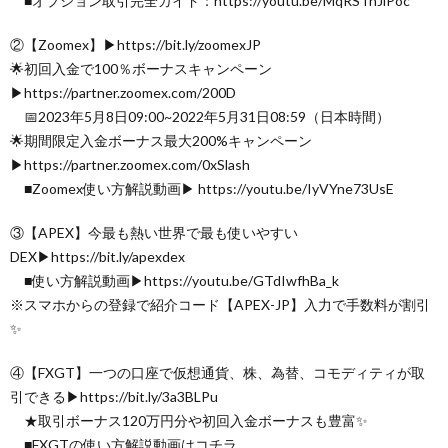
■オプション取引完全ガイド：https://youtu.be/MqRSTnJlPoc
②【Zoomex】▶︎https://bit.ly/zoomexJP
🌟初回入金で100％ボーナスキャンペーン
▶︎https://partner.zoomex.com/200D
📅2023年5月8日09:00~2022年5月31日08:59（日本時間）
🌟期間限定入金ボーナス最大200%キャンペーン
▶︎https://partner.zoomex.com/0xSlash
■Zoomex使い方解説動画▶︎ https://youtu.be/IyVYne73UsE
③【APEX】今最も熱い世界で最も使いやすい
DEX▶︎https://bit.ly/apexdex
■使い方解説動画▶︎https://youtu.be/GTdIwfhBa_k
※スマホからの登録で紹介コード【APEX-JP】入力で手数料が割引
✨
④【FXGT】一つの口座で仮想通貨、株、為替、コモディティが取
引できる▶︎https://bit.ly/3a3BLPu
★取引ボーナス120万円分や初回入金ボーナスも豊富✨
■FXGTの使い方解説動画はコチラ