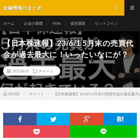
金融情報のまとめ
ホーム
お金の基礎
NISA
仮想通貨
ビットコイン
【日本株速報】23/6/1 5月末の売買代
金が過去最大に！いったいなにが？
2023.06.01
チャート
チャート
【日本株速報】23/6/1 5月末の売買代金が過去最
HOME