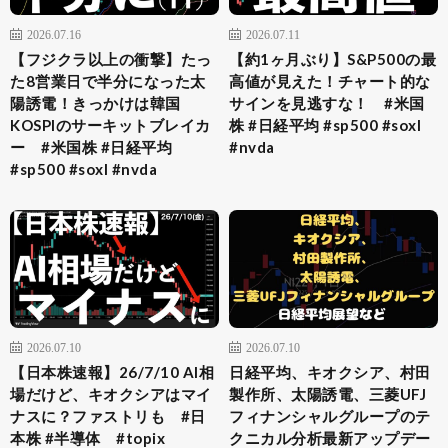
2026.07.16
2026.07.11
【フジクラ以上の衝撃】たっ
【約1ヶ月ぶり】S&P500の最
た8営業日で半分になった太
高値が見えた！チャート的な
陽誘電！きっかけは韓国
サインを見逃すな！ #米国
KOSPIのサーキットブレイカ
株 #日経平均 #sp500 #soxl
ー #米国株 #日経平均
#nvda
#sp500 #soxl #nvda
2026.07.10
2026.07.10
【日本株速報】26/7/10 AI相
日経平均、キオクシア、村田
場だけど、キオクシアはマイ
製作所、太陽誘電、三菱UFJ
ナスに？ファストリも #日
フィナンシャルグループのテ
本株 #半導体 #topix
クニカル分析最新アップデー