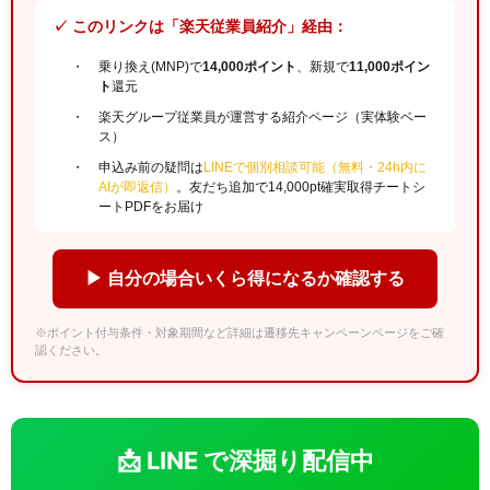
✓ このリンクは「楽天従業員紹介」経由：
乗り換え(MNP)で
14,000ポイント
、新規で
11,000ポイン
ト
還元
楽天グループ従業員が運営する紹介ページ（実体験ベー
ス）
申込み前の疑問は
LINEで個別相談可能（無料・24h内に
AIが即返信）
。友だち追加で14,000pt確実取得チートシ
ートPDFをお届け
▶ 自分の場合いくら得になるか確認する
※ポイント付与条件・対象期間など詳細は遷移先キャンペーンページをご確
認ください。
📩 LINE で深掘り配信中