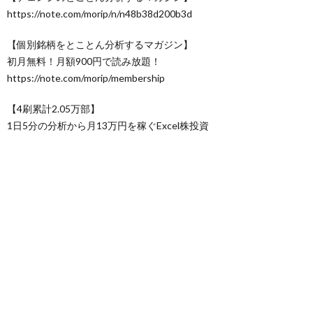
https://note.com/morip/n/n48b38d200b3d
【個別銘柄をとことん分析するマガジン】
初月無料！月額900円で読み放題！
https://note.com/morip/membership
【4刷累計2.05万部】
1日5分の分析から月13万円を稼ぐExcel株投資