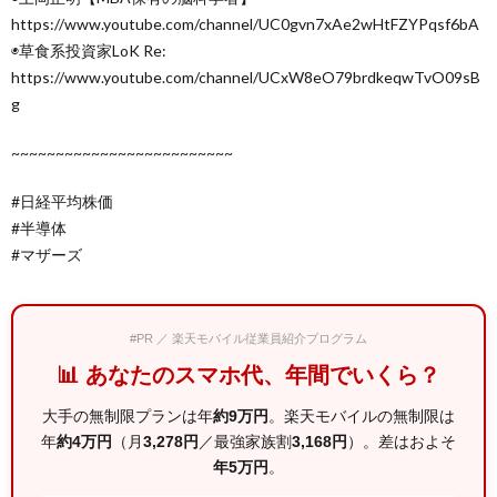
https://www.youtube.com/channel/UC0gvn7xAe2wHtFZYPqsf6bA
◉草食系投資家LoK Re:
https://www.youtube.com/channel/UCxW8eO79brdkeqwTvO09sB
g
~~~~~~~~~~~~~~~~~~~~~~~~~
#日経平均株価
#半導体
#マザーズ
#PR ／ 楽天モバイル従業員紹介プログラム
📊 あなたのスマホ代、年間でいくら？
大手の無制限プランは年
約9万円
。楽天モバイルの無制限は
年
約4万円
（月
3,278円
／最強家族割
3,168円
）。差はおよそ
年5万円
。