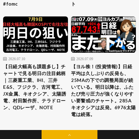
#fomc
ト
2026.07.10
2026.07.09
【日経大幅高も課題多し】チ
【ヨル株！(投資情報)】日経
ャートで見る明日の注目銘柄
平均は久しぶりの反発も、
｜三菱重工業、IHI、三井
25MAの下での調整局面が続
E&S、フジクラ、古河電工、
いている。明日以降は、ふた
JX金属、キオクシア、太陽誘
たび売り圧力が強くなりやす
電、村田製作所、テラドロー
い要警戒のチャート。285A
ン、QDレーザ、NOTE
キオクシアは反発。6976太陽
電は続落。