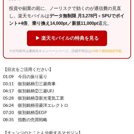
投資や副業の前に、ノーリスクで効くのが通信費の見直
し。楽天モバイルは
データ無制限 月3,278円
＋
SPUでポイ
ント+4倍
、
乗り換え14,000pt／新規11,000pt
還元。
▶ 楽天モバイルの特典を見る
※付与条件は遷移先キャンペーンページ。詳細不明点は
LINEで個別相談可能
。
【目次をご活用ください】
01:09 今日の振り返り
03:11 個別銘柄①三菱商事
04:17 個別銘柄②三菱UFJ
05:28 個別銘柄③新光電気工業
06:24 個別銘柄④菱洋エレクトロ
07:20 個別銘柄⑤EDP
08:35 指数の売買戦略
【チェンジのとことん分析するマガジン】