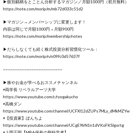
▶個別銘柄をとことん分析するマガジン／月額1000円（初月無料）
https://note.com/morip/m/mb72d033c51d2
▶マガジン→メンバーシップに変更します！
内容は同じで月額1000円→月額900円
https://note.com/morip/membership/notes
▶だらしなくても続く株式投資分析習慣化ツール：
https://note.com/morip/n/n09fc0d57637f
~~~~~~~~~~~~~~~~~~~~~~~~~
▶株やお金が学べるおススメチャンネル
◉両学長 リベラルアーツ大学
https://www.youtube.com/c/ryogakucho
◉高橋ダン
https://www.youtube.com/channel/UCFXl12dZUPs7MLy_dMkMZYw
◉【投資家】ぽんちよ
https://www.youtube.com/channel/UCgE9lrN1n1dVKoFKSlgortg
◉上岡正明【MBA保有の脳科学者】