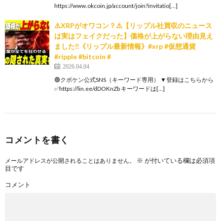
https://www.okcoin.jp/account/join?invitatio[…]
⚠️XRPがオワコン？⚠️【リップル社買収のニュース
は実はフェイクだった】価格が上がらない理由見え
ました‼️《リップル最新情報》#xrp #仮想通貨
#ripple #bitcoin #
2026.04.04
🟢クボケン公式SNS（キーワード専用） ▼登録はこちらから
✅https://lin.ee/dDOKnZb キーワードは[…]
コメントを書く
※
が付いている欄は必須項
メールアドレスが公開されることはありません。
目です
コメント