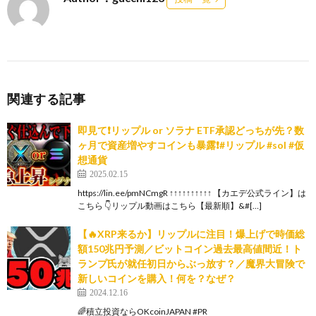
関連する記事
即見て❗️リップル or ソラナ ETF承認どっちが先？数
ヶ月で資産増やすコインも暴露❗️#リップル #sol #仮
想通貨
2025.02.15
https://lin.ee/pmNCmgR ↑↑↑↑↑↑↑↑↑↑ 【カエデ公式ライン】は
こちら 👇リップル動画はこちら【最新順】&#[…]
【🔥XRP来るか】リップルに注目！爆上げで時価総
額150兆円予測／ビットコイン過去最高値間近！ト
ランプ氏が就任初日からぶっ放す？／魔界大冒険で
新しいコインを購入！何を？なぜ？
2024.12.16
🌈積立投資ならOKcoinJAPAN #PR