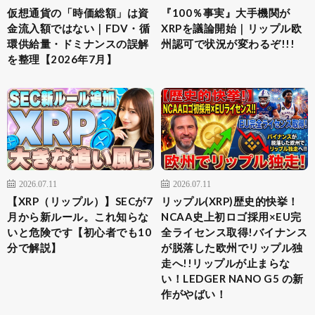
仮想通貨の「時価総額」は資
『100％事実』大手機関が
金流入額ではない｜FDV・循
XRPを議論開始｜リップル欧
環供給量・ドミナンスの誤解
州認可で状況が変わるぞ!!!
を整理【2026年7月】
2026.07.11
2026.07.11
【XRP（リップル）】SECが7
リップル(XRP)歴史的快挙！
月から新ルール。これ知らな
NCAA史上初ロゴ採用×EU完
いと危険です【初心者でも10
全ライセンス取得!バイナンス
分で解説】
が脱落した欧州でリップル独
走へ!!リップルが止まらな
い！LEDGER NANO G5 の新
作がやばい！