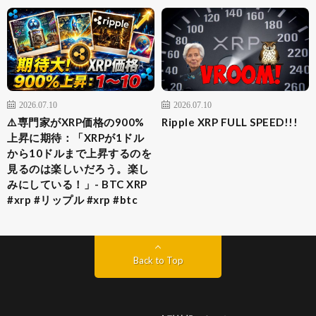
2026.07.10
2026.07.10
⚠️専門家がXRP価格の900%
Ripple XRP FULL SPEED!!!
上昇に期待：「XRPが1ドル
から10ドルまで上昇するのを
見るのは楽しいだろう。楽し
みにしている！」- BTC XRP
#xrp #リップル #xrp #btc
Back to Top