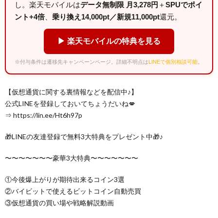
し。楽天モバイルは
データ無制限 月3,278円
＋
SPUでポイ
ント+4倍
、
乗り換え14,000pt／新規11,000pt
還元。
▶ 楽天モバイルの特典を見る
※付与条件は遷移先キャンペーンページ。詳細不明点は
LINEで個別相談可能
。
【仮想通貨に関する裏情報などを配信中♪】
公式LINEを登録しておいてちょうだいね💋
⇒ https://lin.ee/Ht6h97p
🎁LINEの友達登録で無料3大特典をプレゼント中🎁♪
〜〜〜〜〜〜〜豪華3大特典〜〜〜〜〜〜〜
①今後爆上がりが期待出来るコイン3選
②バイビットで使えるビットコイン自動売買
③仮想通貨の買い場や戦略解説動画