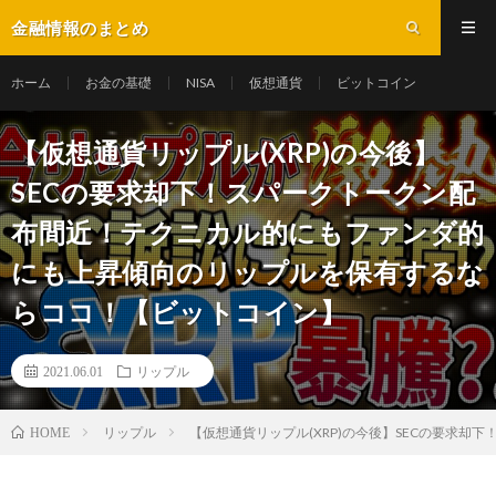
金融情報のまとめ
ホーム
お金の基礎
NISA
仮想通貨
ビットコイン
【仮想通貨リップル(XRP)の今後】
SECの要求却下！スパークトークン配
布間近！テクニカル的にもファンダ的
にも上昇傾向のリップルを保有するな
らココ！【ビットコイン】
2021.06.01
リップル
リップル
【仮想通貨リップル(XRP)の今後】SECの要求
HOME