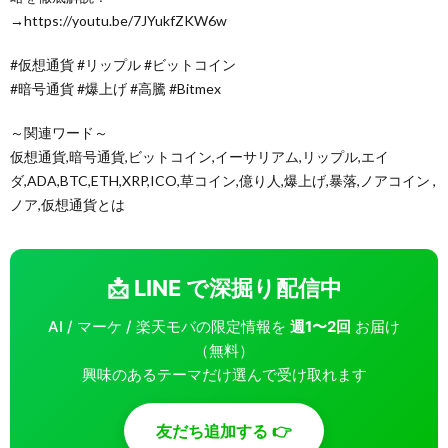
→https://youtu.be/7JYukfZKW6w
#仮想通貨​ #リップル​ #ビットコイン​
#暗号通貨​ #爆上げ​ #高騰​ #Bitmex
～関連ワード～
仮想通貨,暗号通貨,ビットコイン,イーサリアム,リップル,エイ
ダ,ADA,BTC,ETH,XRP,ICO,草コイン,億り人,爆上げ,暴落,ノアコイン ,
ノア,仮想通貨とは
📩 LINE で深掘り配信中
AI / マーケ / 楽天モバの限定情報を
週1〜2回
お届け
（無料）
興味のあるテーマだけ選んで受け取れます
友だち追加する 👉