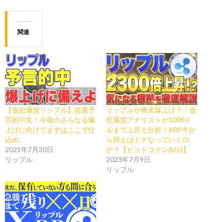
関連
【仮想通貨リップル】急騰予
リップルが将来爆上げ？！仮
言的中笑！今後のさらなる爆
想通貨アナリストが1000ド
上げに向けてまずはここで仕
ルまで上昇と分析！XRP今か
込め。
ら買えばドナなっていくの
2021年7月30日
か？【ビットコイン(btc)】
リップル
2023年7月9日
リップル