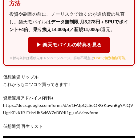
方法
投資や副業の前に、ノーリスクで効くのが通信費の見直
し。楽天モバイルは
データ無制限 月3,278円
＋
SPUでポイ
ント+4倍
、
乗り換え14,000pt／新規11,000pt
還元。
▶ 楽天モバイルの特典を見る
※付与条件は遷移先キャンペーンページ。詳細不明点は
LINEで個別相談可能
。
仮想通貨 リップル
これからもコツコツ買ってきます！
資産運用アドバイス(有料)
https://docs.google.com/forms/d/e/1FAIpQLSeORGKuwnBg9AlQV
UgrKFxKIR-EtkzHb5vkW7nBiYrlI1g_uA/viewform
仮想通貨 再生リスト