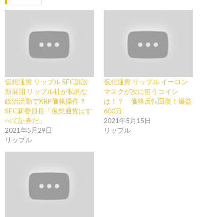
仮想通貨 リップル SEC訴訟
仮想通貨 リップル イーロン
新展開 リップル社が私的な
マスクが次に狙うコイン
政治活動でXRP価格操作？
は！？ 価格反転回復！爆益
SEC新委員長「仮想通貨はす
600万
べて証券だ」
2021年5月15日
2021年5月29日
リップル
リップル