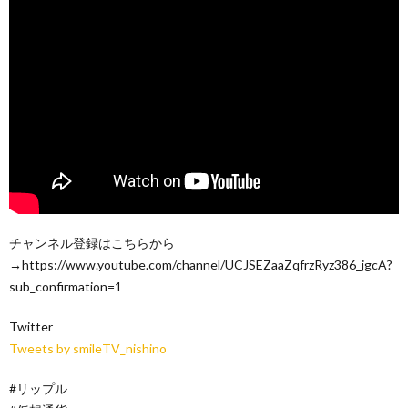
チャンネル登録はこちらから
→https://www.youtube.com/channel/UCJSEZaaZqfrzRyz386_jgcA?
sub_confirmation=1
Twitter
Tweets by smileTV_nishino
#リップル