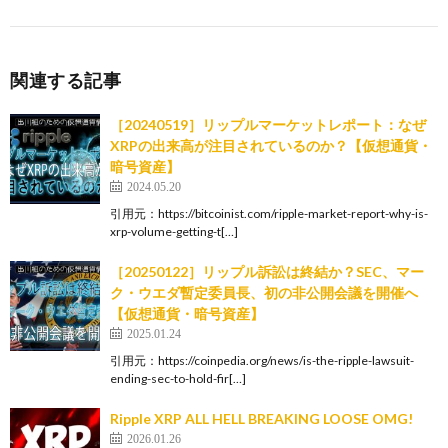
関連する記事
［20240519］リップルマーケットレポート：なぜ
XRPの出来高が注目されているのか？【仮想通貨・
暗号資産】
2024.05.20
引用元：https://bitcoinist.com/ripple-market-report-why-is-
xrp-volume-getting-t[…]
［20250122］リップル訴訟は終結か？SEC、マー
ク・ウエダ暫定委員長、初の非公開会議を開催へ
【仮想通貨・暗号資産】
2025.01.24
引用元：https://coinpedia.org/news/is-the-ripple-lawsuit-
ending-sec-to-hold-fir[…]
Ripple XRP ALL HELL BREAKING LOOSE OMG!
2026.01.26