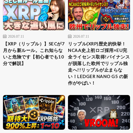
2026.07.11
2026.07.11
【XRP（リップル）】SECが7
リップル(XRP)歴史的快挙！
月から新ルール。これ知らな
NCAA史上初ロゴ採用×EU完
いと危険です【初心者でも10
全ライセンス取得!バイナンス
分で解説】
が脱落した欧州でリップル独
走へ!!リップルが止まらな
い！LEDGER NANO G5 の新
作がやばい！