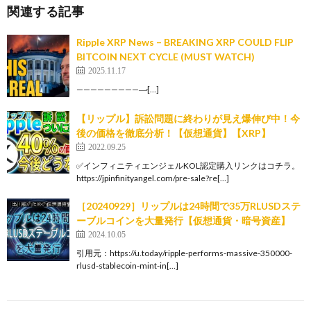
関連する記事
Ripple XRP News – BREAKING XRP COULD FLIP
BITCOIN NEXT CYCLE (MUST WATCH)
2025.11.17
——————————̵[…]
【リップル】訴訟問題に終わりが見え爆伸び中！今
後の価格を徹底分析！【仮想通貨】【XRP】
2022.09.25
✅インフィニティエンジェルKOL認定購入リンクはコチラ。
https://jpinfinityangel.com/pre-sale?re[…]
［20240929］リップルは24時間で35万RLUSDステ
ーブルコインを大量発行【仮想通貨・暗号資産】
2024.10.05
引用元：https://u.today/ripple-performs-massive-350000-
rlusd-stablecoin-mint-in[…]