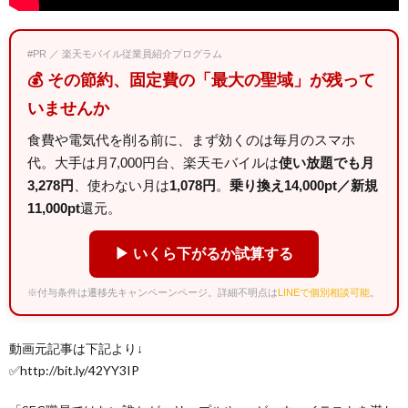
#PR ／ 楽天モバイル従業員紹介プログラム
💰 その節約、固定費の「最大の聖域」が残って
いませんか
食費や電気代を削る前に、まず効くのは毎月のスマホ
代。大手は月7,000円台、楽天モバイルは
使い放題でも月
3,278円
、使わない月は
1,078円
。
乗り換え14,000pt／新規
11,000pt
還元。
▶ いくら下がるか試算する
※付与条件は遷移先キャンペーンページ。詳細不明点は
LINEで個別相談可能
。
動画元記事は下記より↓
✅http://bit.ly/42YY3IP