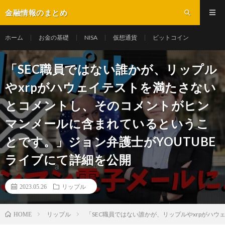
金融情報のまとめ
ホーム
お金の基礎
NISA
仮想通貨
ビットコイン
「SEC職員ではない誰かが、リップル
やxrpがハウェイテストを満たさない
とコメントし、そのコメントがヒン
マンメールに含まれているというこ
とです。」ジョン弁護士がYOUTUBE
ライブにて詳細を公開
2023.05.26
リップル
リップル
「SEC職員ではない誰かが、リップルやxrpがハ
HOME