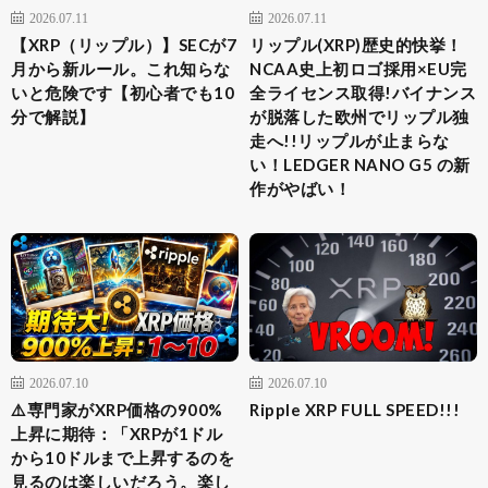
2026.07.11
2026.07.11
【XRP（リップル）】SECが7
リップル(XRP)歴史的快挙！
月から新ルール。これ知らな
NCAA史上初ロゴ採用×EU完
いと危険です【初心者でも10
全ライセンス取得!バイナンス
分で解説】
が脱落した欧州でリップル独
走へ!!リップルが止まらな
い！LEDGER NANO G5 の新
作がやばい！
2026.07.10
2026.07.10
⚠️専門家がXRP価格の900%
Ripple XRP FULL SPEED!!!
上昇に期待：「XRPが1ドル
から10ドルまで上昇するのを
見るのは楽しいだろう。楽し