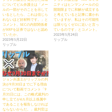
についてビル弁護士は「メー
ニティはヒンマンメールの公
ルの一部がそのことを示して
開期限までに和解が成立する
いるとしたら、これは信じら
と考えていると記事に書かれ
れないほど好材料です。」と
ていますが、私はその可能性
コメント。SECの内部関係者
は限りなくゼロに近いと言っ
がXRPを証券ではないと認め
ているのです」とコメント。
ていたか。
2023年5月24日
2023年5月22日
リップル
リップル
ジョン弁護士がリップルの判
決が9月30日までに下る理由
について動画でコメント「9
月31日には、この略式裁判の
申し立てが6カ月以上係属中
であることを報告しなければ
ならないからだ。」裁判官は