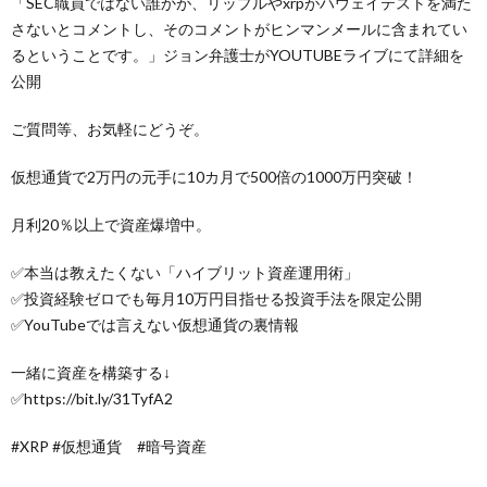
「SEC職員ではない誰かが、リップルやxrpがハウェイテストを満た
さないとコメントし、そのコメントがヒンマンメールに含まれてい
るということです。」ジョン弁護士がYOUTUBEライブにて詳細を
公開
ご質問等、お気軽にどうぞ。
仮想通貨で2万円の元手に10カ月で500倍の1000万円突破！
月利20％以上で資産爆増中。
✅本当は教えたくない「ハイブリット資産運用術」
✅投資経験ゼロでも毎月10万円目指せる投資手法を限定公開
✅YouTubeでは言えない仮想通貨の裏情報
一緒に資産を構築する↓
✅https://bit.ly/31TyfA2
#XRP #仮想通貨 #暗号資産