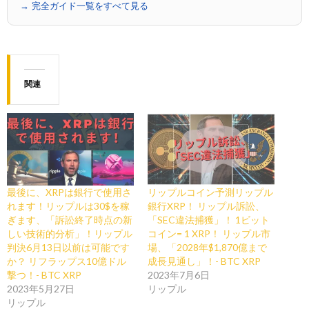
→ 完全ガイド一覧をすべて見る
関連
最後に、XRPは銀行で使用さ
リップルコイン予測リップル
れます！リップルは30$を稼
銀行XRP！ リップル訴訟、
ぎます、「訴訟終了時点の新
「SEC違法捕獲」！ 1ビット
しい技術的分析」！リップル
コイン= 1 XRP！ リップル市
判決6月13日以前は可能です
場、「2028年$1,870億まで
か？ リフラップス10億ドル
成長見通し」！- BTC XRP
撃つ！- BTC XRP
2023年7月6日
2023年5月27日
リップル
リップル