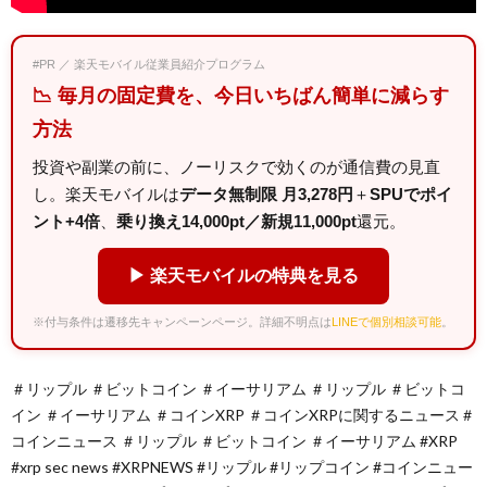
#PR ／ 楽天モバイル従業員紹介プログラム
📉 毎月の固定費を、今日いちばん簡単に減らす
方法
投資や副業の前に、ノーリスクで効くのが通信費の見直
し。楽天モバイルは
データ無制限 月3,278円
＋
SPUでポイ
ント+4倍
、
乗り換え14,000pt／新規11,000pt
還元。
▶ 楽天モバイルの特典を見る
※付与条件は遷移先キャンペーンページ。詳細不明点は
LINEで個別相談可能
。
＃リップル ＃ビットコイン ＃イーサリアム ＃リップル ＃ビットコ
イン ＃イーサリアム ＃コインXRP ＃コインXRPに関するニュース＃
コインニュース ＃リップル ＃ビットコイン ＃イーサリアム #XRP
#xrp sec news #XRPNEWS #リップル #リップコイン #コインニュー