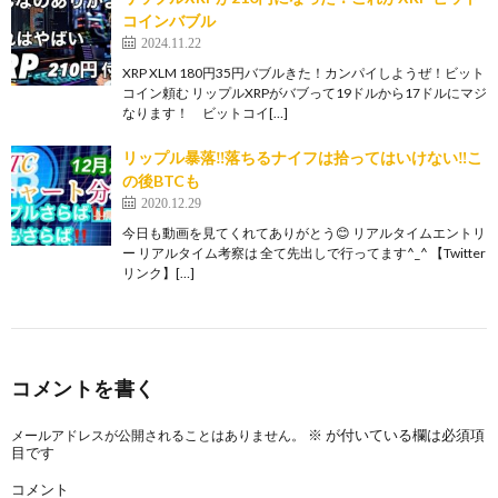
コインバブル
2024.11.22
XRP XLM 180円35円バブルきた！カンパイしようぜ！ビット
コイン頼む リップルXRPがバブって19ドルから17ドルにマジ
なります！ ビットコイ[…]
リップル暴落‼️落ちるナイフは拾ってはいけない‼️こ
の後BTCも
2020.12.29
今日も動画を見てくれてありがとう😊 リアルタイムエントリ
ー リアルタイム考察は 全て先出しで行ってます^_^ 【Twitter
リンク】[…]
コメントを書く
※
が付いている欄は必須項
メールアドレスが公開されることはありません。
目です
コメント