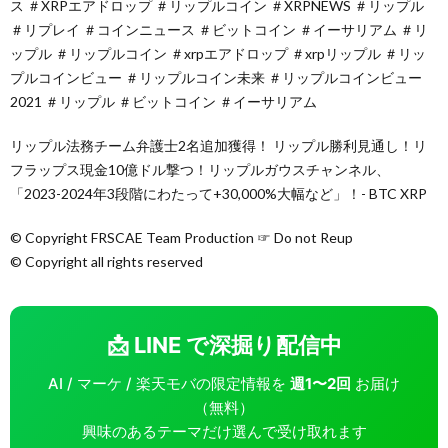
ス ＃XRPエアドロップ ＃リップルコイン ＃XRPNEWS ＃リップル
＃リプレイ ＃コインニュース ＃ビットコイン ＃イーサリアム ＃リ
ップル ＃リップルコイン ＃xrpエアドロップ ＃xrpリップル ＃リッ
プルコインビュー ＃リップルコイン未来 ＃リップルコインビュー
2021 ＃リップル ＃ビットコイン ＃イーサリアム
リップル法務チーム弁護士2名追加獲得！ リップル勝利見通し！リ
フラップス現金10億ドル撃つ！リップルガウスチャンネル、
「2023-2024年3段階にわたって+30,000%大幅など」！- BTC XRP
© Copyright FRSCAE Team Production ☞ Do not Reup
© Copyright all rights reserved
📩 LINE で深掘り配信中
AI / マーケ / 楽天モバの限定情報を
週1〜2回
お届け
（無料）
興味のあるテーマだけ選んで受け取れます