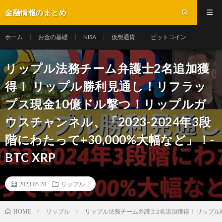
金融情報のまとめ
ホーム
お金の基礎
NISA
仮想通貨
ビットコイン
リップル法務チーム弁護士2名追加獲
得！ リップル勝利見通し！リフラッ
プス現金10億ドル撃つ！リップルガ
ウスチャンネル、「2023-2024年3段
階にわたって+30,000%大幅など」！-
BTC XRP
2023.05.28
リップル
リップル
リップル法務チーム弁護士2名追加獲得！ リップル勝利
HOME