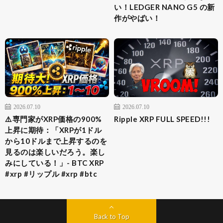
い！LEDGER NANO G5 の新
作がやばい！
2026.07.10
2026.07.10
⚠️専門家がXRP価格の900%
Ripple XRP FULL SPEED!!!
上昇に期待：「XRPが1ドル
から10ドルまで上昇するのを
見るのは楽しいだろう。楽し
みにしている！」- BTC XRP
#xrp #リップル #xrp #btc
Back to Top