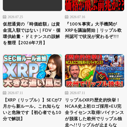
2026.07.25
2026.07.16
仮想通貨の「時価総額」は資
『100％事実』大手機関が
金流入額ではない｜FDV・循
XRPを議論開始｜リップル欧
環供給量・ドミナンスの誤解
州認可で状況が変わるぞ!!!
を整理【2026年7月】
2026.07.11
2026.07.11
【XRP（リップル）】SECが7
リップル(XRP)歴史的快挙！
月から新ルール。これ知らな
NCAA史上初ロゴ採用×EU完
いと危険です【初心者でも10
全ライセンス取得!バイナンス
分で解説】
が脱落した欧州でリップル独
走へ!!リップルが止まらな