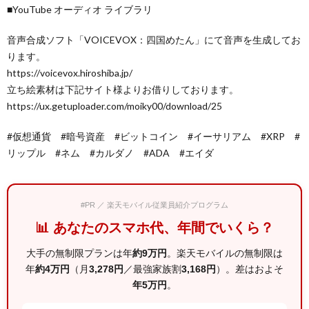
■YouTube オーディオ ライブラリ
音声合成ソフト「VOICEVOX：四国めたん」にて音声を生成してお
ります。
https://voicevox.hiroshiba.jp/
立ち絵素材は下記サイト様よりお借りしております。
https://ux.getuploader.com/moiky00/download/25
#仮想通貨 #暗号資産 #ビットコイン #イーサリアム #XRP #
リップル #ネム #カルダノ #ADA #エイダ
#PR ／ 楽天モバイル従業員紹介プログラム
📊 あなたのスマホ代、年間でいくら？
大手の無制限プランは年
約9万円
。楽天モバイルの無制限は
年
約4万円
（月
3,278円
／最強家族割
3,168円
）。差はおよそ
年5万円
。