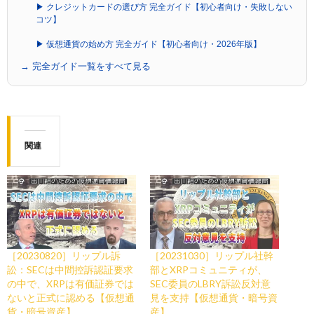
▶ クレジットカードの選び方 完全ガイド【初心者向け・失敗しない
コツ】
▶ 仮想通貨の始め方 完全ガイド【初心者向け・2026年版】
→ 完全ガイド一覧をすべて見る
関連
［20230820］リップル訴
［20231030］リップル社幹
訟：SECは中間控訴認証要求
部とXRPコミュニティが、
の中で、XRPは有価証券では
SEC委員のLBRY訴訟反対意
ないと正式に認める【仮想通
見を支持【仮想通貨・暗号資
貨・暗号資産】
産】