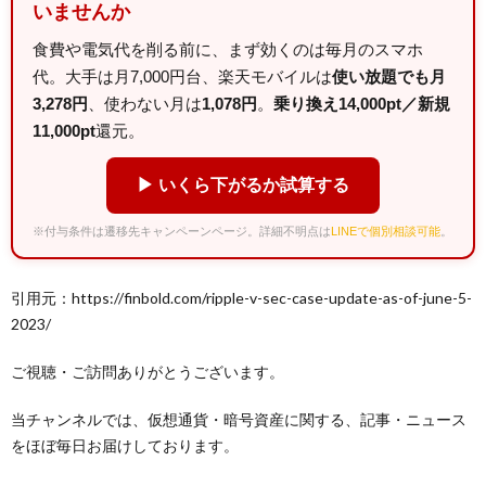
いませんか
食費や電気代を削る前に、まず効くのは毎月のスマホ
代。大手は月7,000円台、楽天モバイルは
使い放題でも月
3,278円
、使わない月は
1,078円
。
乗り換え14,000pt／新規
11,000pt
還元。
▶ いくら下がるか試算する
※付与条件は遷移先キャンペーンページ。詳細不明点は
LINEで個別相談可能
。
引用元：https://finbold.com/ripple-v-sec-case-update-as-of-june-5-
2023/
ご視聴・ご訪問ありがとうございます。
当チャンネルでは、仮想通貨・暗号資産に関する、記事・ニュース
をほぼ毎日お届けしております。