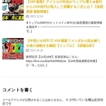
【XRP速報】アメリカの年金がリップル導入🔥銀行
から1000兆円が流入して高騰する〇月とは？【仮想
通貨 最新情報】
2025.12.24
⬇︎リップル(XRP)やビットコイン(BTC)の仮想通貨の最新情報
を発信中！ ━━━━━━━━━━━━━━━━━━━━━
Ἴ[…]
【年明け100円!?】XRP最新ファンダから読み解く
今後の値動きを解説【リップル】【相場分析】
2022.10.28
政岡吉宗【公式LINE】友達追加はこちら↓
https://line.me/ti/p/%40989ijcbs 【LINE登録者限定特典】
①「今」だか[…]
コメントを書く
※
が付いている欄は必須項
メールアドレスが公開されることはありません。
目です