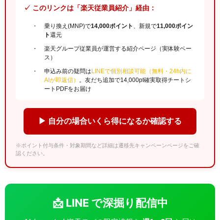
✓ このリンクは「楽天従業員紹介」経由：
乗り換え(MNP)で
14,000ポイント
、新規で
11,000ポイン
ト
還元
楽天グループ従業員が運営する紹介ページ（実体験ベー
ス）
申込み前の疑問は
LINEで個別相談可能（無料・24h内に
AIが即返信）
。友だち追加で14,000pt確実取得チートシ
ートPDFをお届け
▶ 自分の場合いくら得になるか確認する
※ポイント付与条件・対象期間など詳細は遷移先キャンペーンページをご確
認ください。
📩 LINE で深掘り配信中