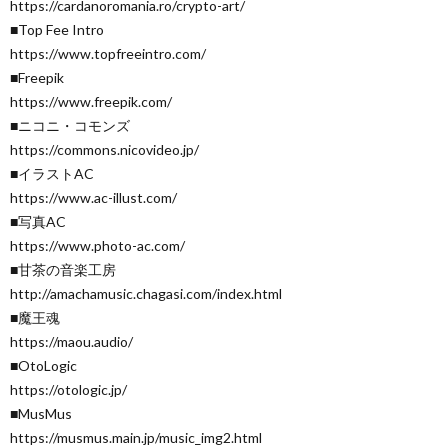
https://cardanoromania.ro/crypto-art/
■Top Fee Intro
https://www.topfreeintro.com/
■Freepik
https://www.freepik.com/
■ニコニ・コモンズ
https://commons.nicovideo.jp/
■イラストAC
https://www.ac-illust.com/
■写真AC
https://www.photo-ac.com/
■甘茶の音楽工房
http://amachamusic.chagasi.com/index.html
■魔王魂
https://maou.audio/
■OtoLogic
https://otologic.jp/
■MusMus
https://musmus.main.jp/music_img2.html