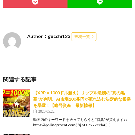
Author：gucchi123
投稿一覧
関連する記事
【XRP＝1000ドル超え】リップル急騰の“真の黒
幕”が判明。AI市場100兆円が流れ込む決定的な根拠
を暴露！【暗号資産 最新情報】
2026.05.22
動画内のキーワードを送ってもらうと ”特典”が貰えます↓↓
https://app.lineproent.com/j/sj-yt1-c272eeb4 […]