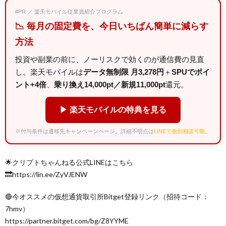
#PR ／ 楽天モバイル従業員紹介プログラム
📉 毎月の固定費を、今日いちばん簡単に減らす
方法
投資や副業の前に、ノーリスクで効くのが通信費の見直
し。楽天モバイルは
データ無制限 月3,278円
＋
SPUでポイ
ント+4倍
、
乗り換え14,000pt／新規11,000pt
還元。
▶ 楽天モバイルの特典を見る
※付与条件は遷移先キャンペーンページ。詳細不明点は
LINEで個別相談可能
。
🌟クリプトちゃんねる公式LINEはこちら
🔜https://lin.ee/ZyVJENW
🔴今オススメの仮想通貨取引所Bitget登録リンク（招待コード：
7hmv）
https://partner.bitget.com/bg/Z8YYME