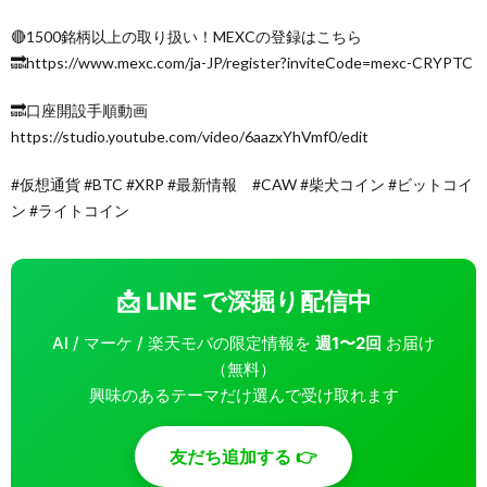
🔴1500銘柄以上の取り扱い！MEXCの登録はこちら
🔜https://www.mexc.com/ja-JP/register?inviteCode=mexc-CRYPTC
🔜口座開設手順動画
https://studio.youtube.com/video/6aazxYhVmf0/edit
#仮想通貨 #BTC #XRP #最新情報 #CAW #柴犬コイン #ビットコイ
ン #ライトコイン
📩 LINE で深掘り配信中
AI / マーケ / 楽天モバの限定情報を
週1〜2回
お届け
（無料）
興味のあるテーマだけ選んで受け取れます
友だち追加する 👉