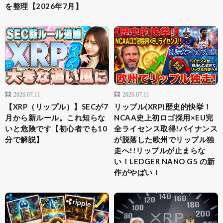
を整理【2026年7月】
2026.07.11
2026.07.11
【XRP（リップル）】SECが7
リップル(XRP)歴史的快挙！
月から新ルール。これ知らな
NCAA史上初ロゴ採用×EU完
いと危険です【初心者でも10
全ライセンス取得!バイナンス
分で解説】
が脱落した欧州でリップル独
走へ!!リップルが止まらな
い！LEDGER NANO G5 の新
作がやばい！