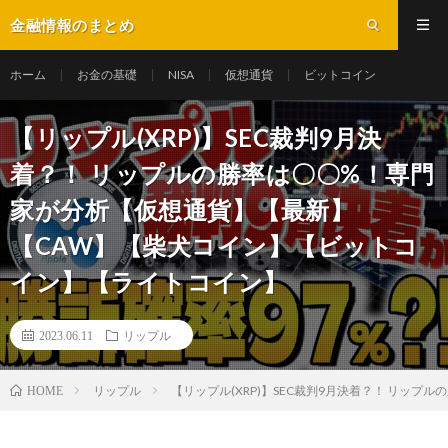
金融情報のまとめ
ホーム
お金の基礎
NISA
仮想通貨
ビットコイン
【リップル(XRP)】SEC裁判9月決
着？！ リップルの勝率は〇〇%！専門
家が分析【仮想通貨】【最新】
【CAW】【柴犬コイン】【ビットコ
イン】【ライトコイン】
2023.06.11
リップル
リップル
【リップル(XRP)】SEC裁判9月決着？！ リ
HOME