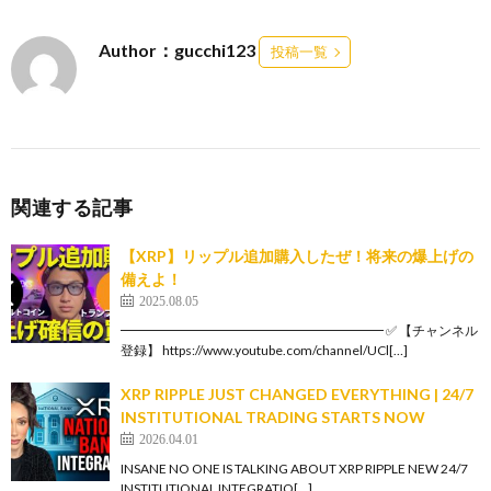
Author：gucchi123
投稿一覧
関連する記事
【XRP】リップル追加購入したぜ！将来の爆上げの
備えよ！
2025.08.05
━━━━━━━━━━━━━━━━━━━━ ✅ 【チャンネル
登録】 https://www.youtube.com/channel/UCl[…]
XRP RIPPLE JUST CHANGED EVERYTHING | 24/7
INSTITUTIONAL TRADING STARTS NOW
2026.04.01
INSANE NO ONE IS TALKING ABOUT XRP RIPPLE NEW 24/7
INSTITUTIONAL INTEGRATIO[…]