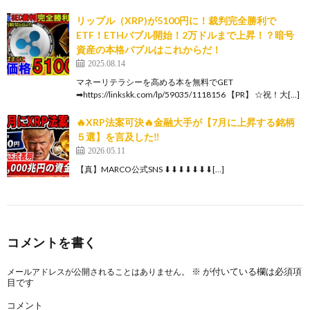
リップル（XRP)が5100円に！裁判完全勝利で
ETF！ETHバブル開始！2万ドルまで上昇！？暗号
資産の本格バブルはこれからだ！
2025.08.14
マネーリテラシーを高める本を無料でGET
➡https://linkskk.com/lp/59035/1118156 【PR】 ☆祝！大[…]
🔥XRP法案可決🔥金融大手が【7月に上昇する銘柄
５選】を言及した‼️
2026.05.11
【真】MARCO公式SNS ⬇︎⬇︎⬇︎⬇︎⬇︎⬇︎⬇[…]
コメントを書く
※
が付いている欄は必須項
メールアドレスが公開されることはありません。
目です
コメント