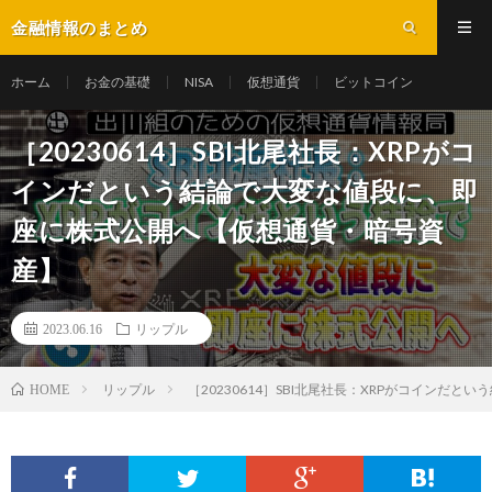
金融情報のまとめ
ホーム
お金の基礎
NISA
仮想通貨
ビットコイン
［20230614］SBI北尾社長：XRPがコ
インだという結論で大変な値段に、即
座に株式公開へ【仮想通貨・暗号資
産】
2023.06.16
リップル
リップル
［20230614］SBI北尾社長：XRPがコイン
HOME