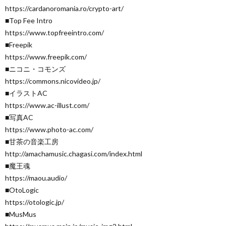
https://cardanoromania.ro/crypto-art/
■Top Fee Intro
https://www.topfreeintro.com/
■Freepik
https://www.freepik.com/
■ニコニ・コモンズ
https://commons.nicovideo.jp/
■イラストAC
https://www.ac-illust.com/
■写真AC
https://www.photo-ac.com/
■甘茶の音楽工房
http://amachamusic.chagasi.com/index.html
■魔王魂
https://maou.audio/
■OtoLogic
https://otologic.jp/
■MusMus