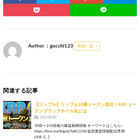
Author：gucchi123
投稿一覧
関連する記事
【リップル】リップル10億トークン放出！XRP トー
クンブラックホール化とは
2024.09.02
30倍〜150倍級の爆益銘柄情報 キーワードはこちら↓
https://line.me/ti/p/xzTxBCO5tf 仮想通貨情報配信専用
LINE↓[…]