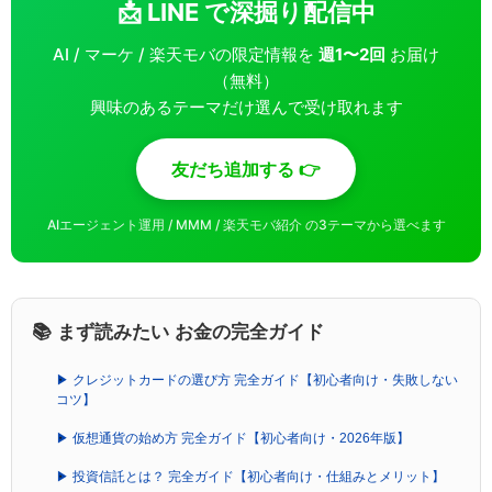
📩 LINE で深掘り配信中
AI / マーケ / 楽天モバの限定情報を
週1〜2回
お届け
（無料）
興味のあるテーマだけ選んで受け取れます
友だち追加する 👉
AIエージェント運用 / MMM / 楽天モバ紹介 の3テーマから選べます
📚 まず読みたい お金の完全ガイド
▶ クレジットカードの選び方 完全ガイド【初心者向け・失敗しない
コツ】
▶ 仮想通貨の始め方 完全ガイド【初心者向け・2026年版】
▶ 投資信託とは？ 完全ガイド【初心者向け・仕組みとメリット】