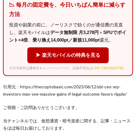
📉 毎月の固定費を、今日いちばん簡単に減らす
方法
投資や副業の前に、ノーリスクで効くのが通信費の見直
し。楽天モバイルは
データ無制限 月3,278円
＋
SPUでポイ
ント+4倍
、
乗り換え14,000pt／新規11,000pt
還元。
▶ 楽天モバイルの特典を見る
※付与条件は遷移先キャンペーンページ。詳細不明点は
LINEで個別相談可能
。
引用元：https://thecryptobasic.com/2023/06/12/sbi-ceo-xrp-
investors-may-see-massive-gains-if-legal-outcome-favors-ripple/
ご視聴・ご訪問ありがとうございます。
当チャンネルでは、仮想通貨・暗号資産に関する、記事・ニュース
をほぼ毎日お届けしております。