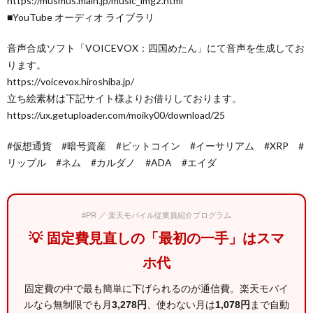
https://musmus.main.jp/music_img2.html
■YouTube オーディオ ライブラリ
音声合成ソフト「VOICEVOX：四国めたん」にて音声を生成してお
ります。
https://voicevox.hiroshiba.jp/
立ち絵素材は下記サイト様よりお借りしております。
https://ux.getuploader.com/moiky00/download/25
#仮想通貨 #暗号資産 #ビットコイン #イーサリアム #XRP #
リップル #ネム #カルダノ #ADA #エイダ
#PR ／ 楽天モバイル従業員紹介プログラム
💡 固定費見直しの「最初の一手」はスマ
ホ代
固定費の中で最も簡単に下げられるのが通信費。楽天モバイ
ルなら無制限でも月
3,278円
、使わない月は
1,078円
まで自動