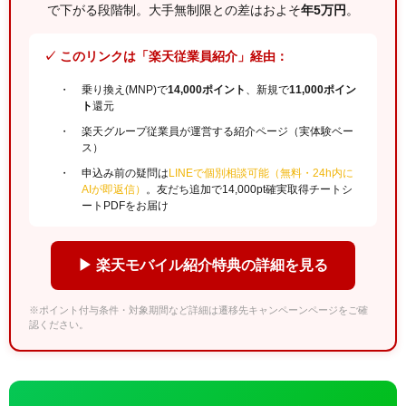
で下がる段階制。大手無制限との差はおよそ
年5万円
。
✓ このリンクは「楽天従業員紹介」経由：
乗り換え(MNP)で
14,000ポイント
、新規で
11,000ポイン
ト
還元
楽天グループ従業員が運営する紹介ページ（実体験ベー
ス）
申込み前の疑問は
LINEで個別相談可能（無料・24h内に
AIが即返信）
。友だち追加で14,000pt確実取得チートシ
ートPDFをお届け
▶ 楽天モバイル紹介特典の詳細を見る
※ポイント付与条件・対象期間など詳細は遷移先キャンペーンページをご確
認ください。