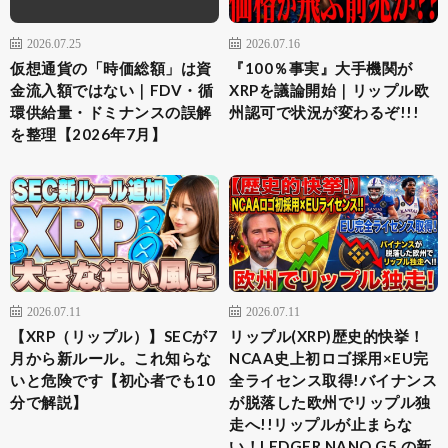
2026.07.25
2026.07.16
仮想通貨の「時価総額」は資
『100％事実』大手機関が
金流入額ではない｜FDV・循
XRPを議論開始｜リップル欧
環供給量・ドミナンスの誤解
州認可で状況が変わるぞ!!!
を整理【2026年7月】
2026.07.11
2026.07.11
【XRP（リップル）】SECが7
リップル(XRP)歴史的快挙！
月から新ルール。これ知らな
NCAA史上初ロゴ採用×EU完
いと危険です【初心者でも10
全ライセンス取得!バイナンス
分で解説】
が脱落した欧州でリップル独
走へ!!リップルが止まらな
い！LEDGER NANO G5 の新