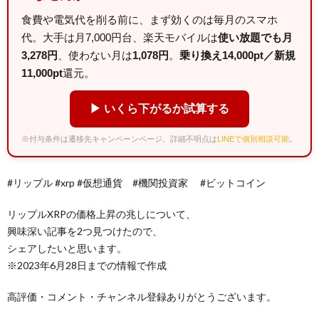
食費や電気代を削る前に、まず効くのは毎月のスマホ
代。大手は月7,000円台、楽天モバイルは
使い放題でも月
3,278円
、使わない月は
1,078円
。
乗り換え14,000pt／新規
11,000pt
還元。
▶ いくら下がるか試算する
※付与条件は遷移先キャンペーンページ。詳細不明点は
LINEで個別相談可能
。
#リップル #xrp #仮想通貨 #機関投資家 #ビットコイン
リップルXRPの価格上昇の兆しについて、
興味深い記事を2つ見つけたので、
シェアしたいと思います。
※2023年6月28日までの情報で作成
高評価・コメント・チャンネル登録ありがとうございます。