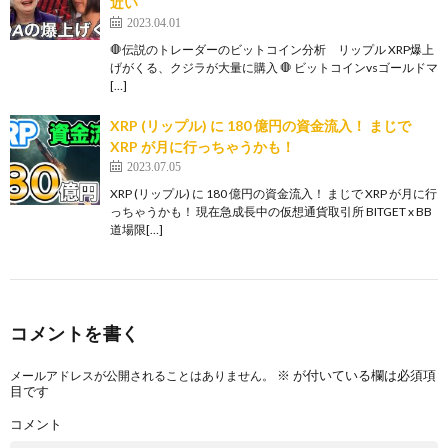
近い
2023.04.01
🛑伝説のトレーダーのビットコイン分析 リップル XRP爆上
げがくる、クジラが大量に購入 🛑 ビットコインvsゴールドマ
[…]
XRP (リップル) に 180 億円の資金流入！ まじで
XRP が月に行っちゃうかも！
2023.07.05
XRP (リップル) に 180 億円の資金流入！ まじで XRP が月に行
っちゃうかも！ 現在急成長中の仮想通貨取引所 BITGET x BB
道場限[…]
コメントを書く
※
が付いている欄は必須項
メールアドレスが公開されることはありません。
目です
コメント