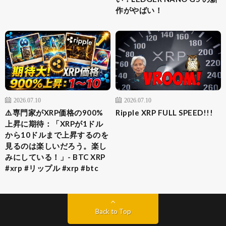
作がやばい！
2026.07.10
2026.07.10
⚠️専門家がXRP価格の900%
Ripple XRP FULL SPEED!!!
上昇に期待：「XRPが1ドル
から10ドルまで上昇するのを
見るのは楽しいだろう。楽し
みにしている！」- BTC XRP
#xrp #リップル #xrp #btc
Back to Top