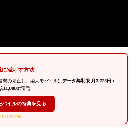
単に減らす方法
信費の見直し。楽天モバイルは
データ無制限 月3,278円
＋
11,000pt
還元。
モバイルの特典を見る
Eで個別相談可能
。