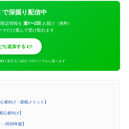
INE で深掘り配信中
モバの限定情報を
週1〜2回
お届け（無料）
ーマだけ選んで受け取れます
だち追加する 👉
MMM / 楽天モバ紹介 の3テーマから選べます
【初心者向け・節税メリット】
・初心者向け】
・2026年版】