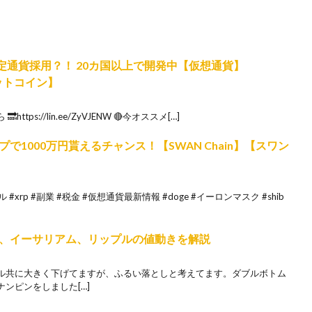
法定通貨採用？！ 20カ国以上で開発中【仮想通貨】
ットコイン】
tps://lin.ee/ZyVJENW 🔴今オススメ[…]
1000万円貰えるチャンス！【SWAN Chain】【スワン
#xrp #副業 #税金 #仮想通貨最新情報 #doge #イーロンマスク #shib
、イーサリアム、リップルの値動きを解説
ル共に大きく下げてますが、ふるい落としと考えてます。ダブルボトム
ンピンをしました[…]