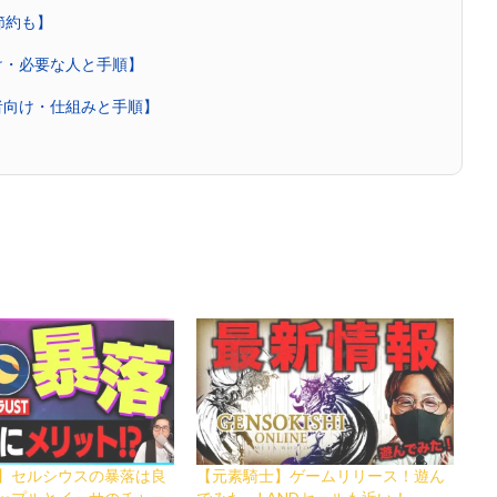
節約も】
け・必要な人と手順】
者向け・仕組みと手順】
】セルシウスの暴落は良
【元素騎士】ゲームリリース！遊ん