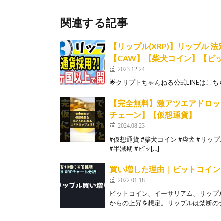
関連する記事
【リップル(XRP)】リップル 
【CAW】【柴犬コイン】【ビ
2023.12.24
🌟クリプトちゃんねる公式LINEはこちら 🔜ht
【完全無料】激アツエアドロップで
チェーン】【仮想通貨】
2024.08.23
#仮想通貨 #柴犬コイン #柴犬 #リップル 
#半減期 #ビッ[…]
買い増した理由｜ビットコイン
2022.01.18
ビットコイン、イーサリアム、リップ
からの上昇を想定。リップルは禁断のナ