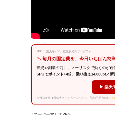
#PR ／ 楽天モバイル従業員紹介プログラム
📉 毎月の固定費を、今日いちばん簡
投資や副業の前に、ノーリスクで効くのが通
SPUでポイント+4倍
、
乗り換え14,000pt／新規
▶ 楽天
※付与条件は遷移先キャンペーンページ。詳細不明点は
LIN
#スーパーマリオRPG