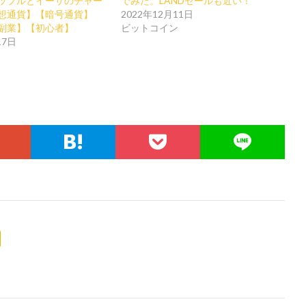
ップルとイーサのチャー
でみた。LANDセールも近い！
想通貨】【暗号通貨】
2022年12月11日
副業】【初心者】
ビットコイン
17日