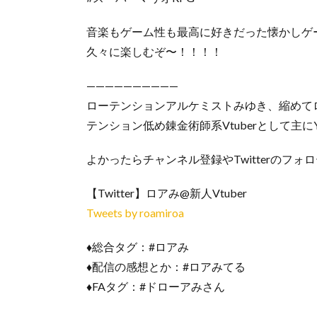
音楽もゲーム性も最高に好きだった懐かしゲ
久々に楽しむぞ〜！！！！
——————————
ローテンションアルケミストみゆき、縮めて
テンション低め錬金術師系Vtuberとして主に
よかったらチャンネル登録やTwitterのフォ
【Twitter】ロアみ@新人Vtuber
Tweets by roamiroa
♦️総合タグ：#ロアみ
♦️配信の感想とか：#ロアみてる
♦️FAタグ：#ドローアみさん