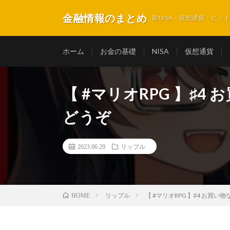
金融情報のまとめ
新NISA・仮想通貨・ビ
ホーム
お金の基礎
NISA
仮想通貨
【 #マリオRPG 】♯
どうぞ
2023.06.29
リップル
リップル
【 #マリオRPG 】♯4 お買
HOME