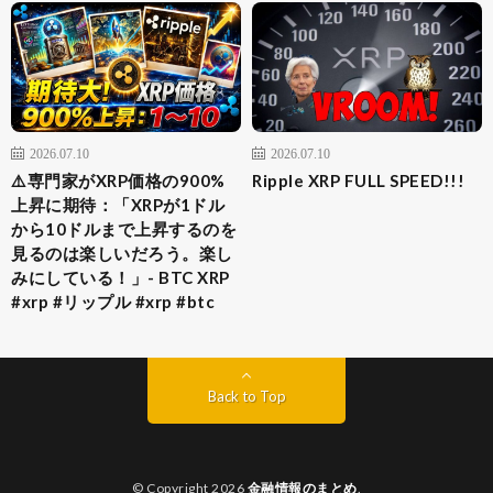
2026.07.10
2026.07.10
⚠️専門家がXRP価格の900%
Ripple XRP FULL SPEED!!!
上昇に期待：「XRPが1ドル
から10ドルまで上昇するのを
見るのは楽しいだろう。楽し
みにしている！」- BTC XRP
#xrp #リップル #xrp #btc
Back to Top
© Copyright 2026
金融情報のまとめ
.