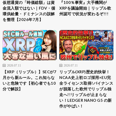
仮想通貨の「時価総額」は資
『100％事実』大手機関が
金流入額ではない｜FDV・循
XRPを議論開始｜リップル欧
環供給量・ドミナンスの誤解
州認可で状況が変わるぞ!!!
を整理【2026年7月】
2026.07.11
2026.07.11
【XRP（リップル）】SECが7
リップル(XRP)歴史的快挙！
月から新ルール。これ知らな
NCAA史上初ロゴ採用×EU完
いと危険です【初心者でも10
全ライセンス取得!バイナンス
分で解説】
が脱落した欧州でリップル独
走へ!!リップルが止まらな
い！LEDGER NANO G5 の新
作がやばい！