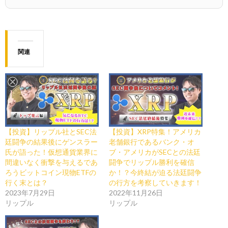
関連
【投資】リップル社とSEC法
【投資】XRP特集！アメリカ
廷闘争の結果後にゲンスラー
老舗銀行であるバンク・オ
氏が語った！仮想通貨業界に
ブ・アメリカがSECとの法廷
間違いなく衝撃を与えるであ
闘争でリップル勝利を確信
ろうビットコイン現物ETFの
か！？今終結が迫る法廷闘争
行く末とは？
の行方を考察していきます！
2023年7月29日
2022年11月26日
リップル
リップル