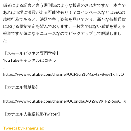
係者による証言と言う週刊誌のような報道のされ方ですが、本当で
あれば市場に激震が走る可能性有り！？コインベースなどはSECの
越権行為であると、法廷で争う姿勢を見せており、新たな仮想通貨
における規制制定を望んでおります。一枚岩ではない感覚を覚える
報道ですが気になるニュースなのでピックアップして解説しまし
た！
【スモールビジネス専門学校】
YouTubeチャンネルはコチラ
↓
https://www.youtube.com/channel/UCF3uh1oMZytsF8vsv1xTjvQ
【カナエル競艇塾】
↓
https://www.youtube.com/channel/UCxnd6uA0hSw99_PZ-5ssO_g
【カナエル人生逆転塾Twitter】
↓ ↓ ↓
Tweets by kanaeru_ac