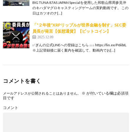
BIG TUNA 87AS JAPAN Specialを使用した和歌山県周参見沖
のキハダマグロキャスティングゲームの実釣動画です。 この
日はカツオのナ[…]
「”２年後”XRPリップルが世界金融を制す」SEC委
員長が発言【仮想通貨】【ビットコイン】
2025.12.09
✅ぎんの公式LINEへの登録はこちら ↓↓↓ https://lin.ee/P6libIL
※上記登録後に届く案内を確認して、動画内でお[…]
コメントを書く
※
が付いている欄は必須項
メールアドレスが公開されることはありません。
目です
コメント