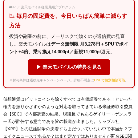
#PR ／ 楽天モバイル従業員紹介プログラム
📉 毎月の固定費を、今日いちばん簡単に減らす
方法
投資や副業の前に、ノーリスクで効くのが通信費の見直
し。楽天モバイルは
データ無制限 月3,278円
＋
SPUでポイ
ント+4倍
、
乗り換え14,000pt／新規11,000pt
還元。
▶ 楽天モバイルの特典を見る
※付与条件は遷移先キャンペーンページ。詳細不明点は
LINEで個別相談可能
。
仮想通貨はビットコインを除くすべては有価証券である！といった
権力を振りかざすかのような対応を取ってきている米証券取引委員
会【SEC】で内部調査の結果、現議長でもあるゲイリー・ゲンスラ
ー氏が辞任する意向である旨の報道が出ました。リップル社
【XRP】との法廷闘争の決着すらまだついていない中で本当か？フ
ェイクニュースであるか？はまだ定かではありませんが匿名SEC関