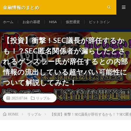
金融情報のまとめ
ホーム
お金の基礎
NISA
仮想通貨
ビットコイン
【投資】衝撃！SEC議長が辞任するか
も！？SEC匿名関係者が漏らしたとさ
れるゲンスラー氏が辞任するとの内部
情報の流出している超ヤバい可能性に
ついて解説してみた！
2023.07.04
リップル
リップル
【投資】衝撃！SEC議長が辞任するかも！？SE
HOME