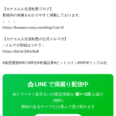
【カナエル人生逆転塾ブログ】
動画内の画像をわかりやすく掲載しております。
↓ ↓ ↓
https://kanaeru-mny.com/blog/?cat=8
【カナエル人生逆転塾の公式メルマガ】
↓ メルマガ登録はコチラ ↓
https://bit.ly/3dHu0uB
#仮想通貨#SEC#辞任#有価証券#ビットコイン#XRP#リップル社
📩 LINE で深掘り配信中
AI / マーケ / 楽天モバの限定情報を
週1〜2回
お届け
（無料）
興味のあるテーマだけ選んで受け取れます