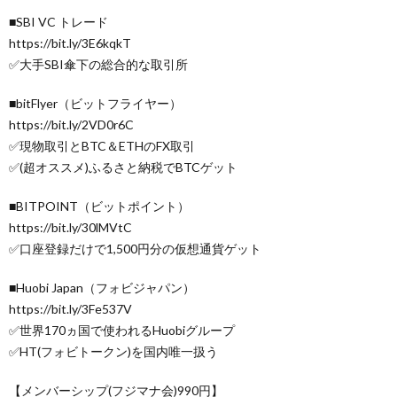
■SBI VC トレード
https://bit.ly/3E6kqkT
✅大手SBI傘下の総合的な取引所
■bitFlyer（ビットフライヤー）
https://bit.ly/2VD0r6C
✅現物取引とBTC＆ETHのFX取引
✅(超オススメ)ふるさと納税でBTCゲット
■BITPOINT（ビットポイント）
https://bit.ly/30lMVtC
✅口座登録だけで1,500円分の仮想通貨ゲット
■Huobi Japan（フォビジャパン）
https://bit.ly/3Fe537V
✅世界170ヵ国で使われるHuobiグループ
✅HT(フォビトークン)を国内唯一扱う
【メンバーシップ(フジマナ会)990円】