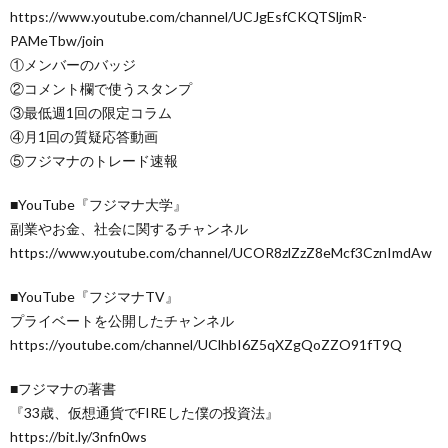
https://www.youtube.com/channel/UCJgEsfCKQTSljmR-
PAMeTbw/join
①メンバーのバッジ
②コメント欄で使うスタンプ
③最低週1回の限定コラム
④月1回の質疑応答動画
⑤フジマナのトレード速報
■YouTube『フジマナ大学』
副業やお金、社会に関するチャンネル
https://www.youtube.com/channel/UCOR8zlZzZ8eMcf3CznImdAw
■YouTube『フジマナTV』
プライベートを公開したチャンネル
https://youtube.com/channel/UClhbI6Z5qXZgQoZZO91fT9Q
■フジマナの著書
『33歳、仮想通貨でFIREした僕の投資法』
https://bit.ly/3nfn0ws