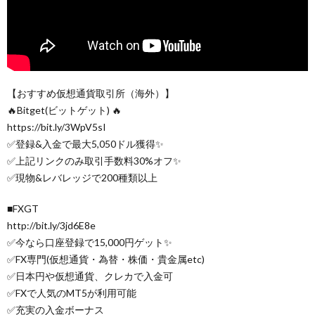
【おすすめ仮想通貨取引所（海外）】
🔥Bitget(ビットゲット) 🔥
https://bit.ly/3WpV5sI
✅登録&入金で最大5,050ドル獲得✨
✅上記リンクのみ取引手数料30%オフ✨
✅現物&レバレッジで200種類以上
■FXGT
http://bit.ly/3jd6E8e
✅今なら口座登録で15,000円ゲット✨
✅FX専門(仮想通貨・為替・株価・貴金属etc)
✅日本円や仮想通貨、クレカで入金可
✅FXで人気のMT5が利用可能
✅充実の入金ボーナス