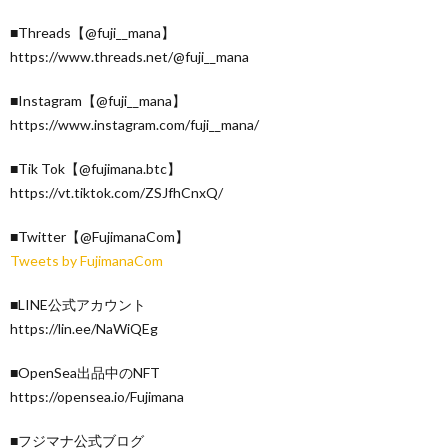
■Threads【@fuji__mana】
https://www.threads.net/@fuji__mana
■Instagram【@fuji__mana】
https://www.instagram.com/fuji__mana/
■Tik Tok【@fujimana.btc】
https://vt.tiktok.com/ZSJfhCnxQ/
■Twitter【@FujimanaCom】
Tweets by FujimanaCom
■LINE公式アカウント
https://lin.ee/NaWiQEg
■OpenSea出品中のNFT
https://opensea.io/Fujimana
■フジマナ公式ブログ