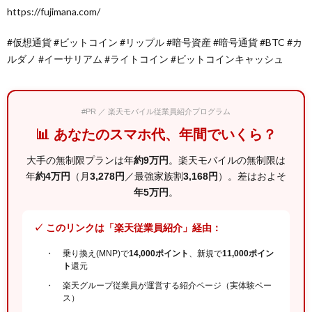
https://fujimana.com/
#仮想通貨 #ビットコイン #リップル #暗号資産 #暗号通貨 #BTC #カ
ルダノ #イーサリアム #ライトコイン #ビットコインキャッシュ
#PR ／ 楽天モバイル従業員紹介プログラム
📊 あなたのスマホ代、年間でいくら？
大手の無制限プランは年
約9万円
。楽天モバイルの無制限は
年
約4万円
（月
3,278円
／最強家族割
3,168円
）。差はおよそ
年5万円
。
✓ このリンクは「楽天従業員紹介」経由：
乗り換え(MNP)で
14,000ポイント
、新規で
11,000ポイン
ト
還元
楽天グループ従業員が運営する紹介ページ（実体験ベー
ス）