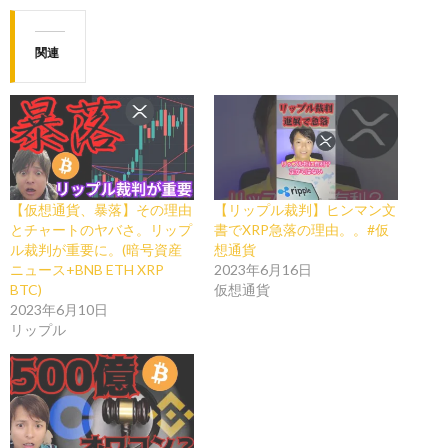
関連
【仮想通貨、暴落】その理由
【リップル裁判】ヒンマン文
とチャートのヤバさ。リップ
書でXRP急落の理由。。#仮
ル裁判が重要に。(暗号資産
想通貨
ニュース+BNB ETH XRP
2023年6月16日
BTC)
仮想通貨
2023年6月10日
リップル