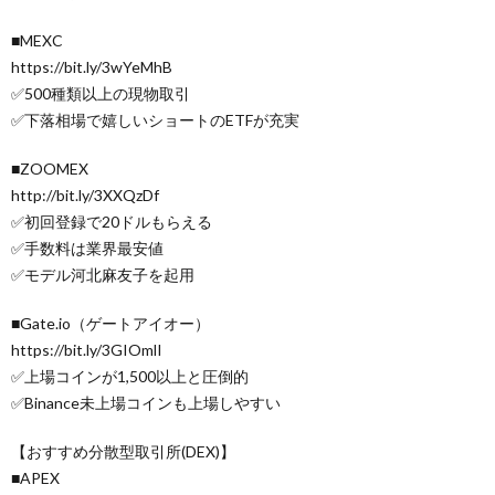
■MEXC
https://bit.ly/3wYeMhB
✅500種類以上の現物取引
✅下落相場で嬉しいショートのETFが充実
■ZOOMEX
http://bit.ly/3XXQzDf
✅初回登録で20ドルもらえる
✅手数料は業界最安値
✅モデル河北麻友子を起用
■Gate.io（ゲートアイオー）
https://bit.ly/3GIOmlI
✅上場コインが1,500以上と圧倒的
✅Binance未上場コインも上場しやすい
【おすすめ分散型取引所(DEX)】
■APEX