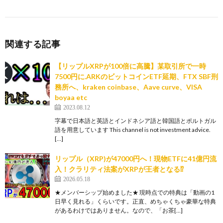
関連する記事
【リップルXRPが100倍に高騰】某取引所で一時
7500円に.ARKのビットコインETF延期、FTX SBF刑
務所へ、kraken coinbase、Aave curve、VISA
boyaa etc
2023.08.12
字幕で日本語と英語とインドネシア語と韓国語とポルトガル
語を用意しています This channel is not investment advice.
[…]
リップル（XRP)が47000円へ！現物ETFに41億円流
入！クラリティ法案がXRPが王者となる⁉
2026.05.18
★メンバーシップ始めました★ 現時点での特典は「動画の1
日早く見れる」くらいです。正直、めちゃくちゃ豪華な特典
があるわけではありません。なので、「お茶[…]