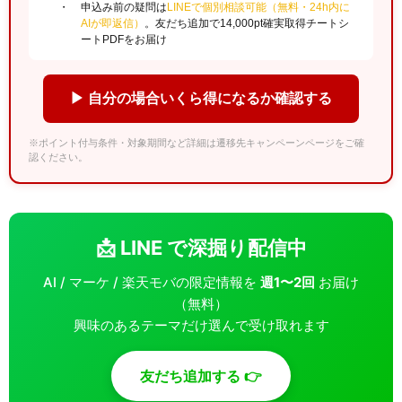
申込み前の疑問は
LINEで個別相談可能（無料・24h内に
AIが即返信）
。友だち追加で14,000pt確実取得チートシ
ートPDFをお届け
▶ 自分の場合いくら得になるか確認する
※ポイント付与条件・対象期間など詳細は遷移先キャンペーンページをご確
認ください。
📩 LINE で深掘り配信中
AI / マーケ / 楽天モバの限定情報を
週1〜2回
お届け
（無料）
興味のあるテーマだけ選んで受け取れます
友だち追加する 👉