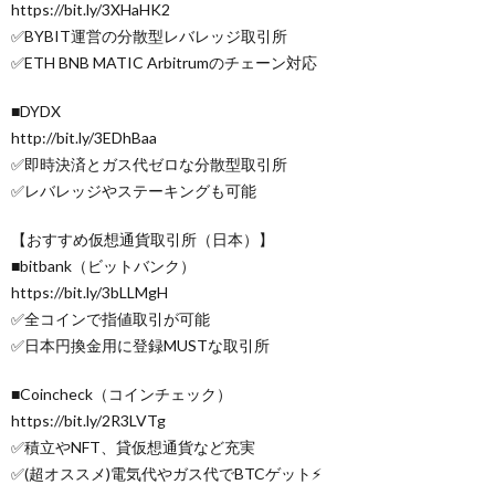
https://bit.ly/3XHaHK2
✅BYBIT運営の分散型レバレッジ取引所
✅ETH BNB MATIC Arbitrumのチェーン対応
■DYDX
http://bit.ly/3EDhBaa
✅即時決済とガス代ゼロな分散型取引所
✅レバレッジやステーキングも可能
【おすすめ仮想通貨取引所（日本）】
■bitbank（ビットバンク）
https://bit.ly/3bLLMgH
✅全コインで指値取引が可能
✅日本円換金用に登録MUSTな取引所
■Coincheck（コインチェック）
https://bit.ly/2R3LVTg
✅積立やNFT、貸仮想通貨など充実
✅(超オススメ)電気代やガス代でBTCゲット⚡