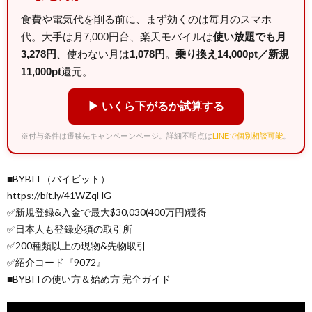
食費や電気代を削る前に、まず効くのは毎月のスマホ
代。大手は月7,000円台、楽天モバイルは
使い放題でも月
3,278円
、使わない月は
1,078円
。
乗り換え14,000pt／新規
11,000pt
還元。
▶ いくら下がるか試算する
※付与条件は遷移先キャンペーンページ。詳細不明点は
LINEで個別相談可能
。
■BYBIT（バイビット）
https://bit.ly/41WZqHG
✅新規登録&入金で最大$30,030(400万円)獲得
✅日本人も登録必須の取引所
✅200種類以上の現物&先物取引
✅紹介コード『9072』
■BYBITの使い方＆始め方 完全ガイド