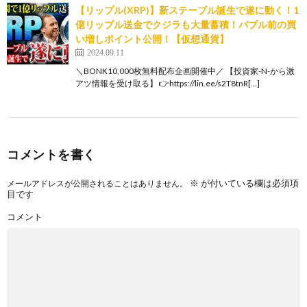
【リップル(XRP)】新ステーブル誕生で遂に動く！1
億リップル送金でクジラも大量蓄積！バブル前の買
い増しポイント公開！【仮想通貨】
2024.09.11
＼BONK10,000枚無料配布企画開催中／ 【投資家-N-から激
アツ情報を受け取る】 👉https://lin.ee/s2T8tnR[…]
コメントを書く
※
が付いている欄は必須項
メールアドレスが公開されることはありません。
目です
コメント