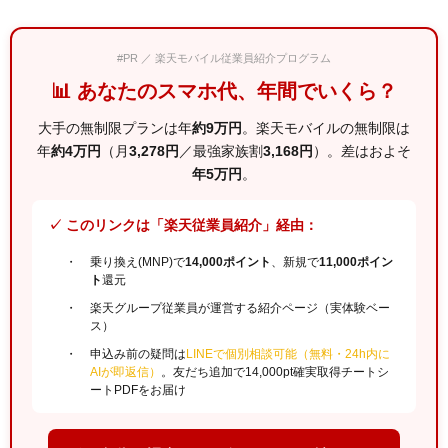
#PR ／ 楽天モバイル従業員紹介プログラム
📊 あなたのスマホ代、年間でいくら？
大手の無制限プランは年
約9万円
。楽天モバイルの無制限は
年
約4万円
（月
3,278円
／最強家族割
3,168円
）。差はおよそ
年5万円
。
✓ このリンクは「楽天従業員紹介」経由：
乗り換え(MNP)で
14,000ポイント
、新規で
11,000ポイン
ト
還元
楽天グループ従業員が運営する紹介ページ（実体験ベー
ス）
申込み前の疑問は
LINEで個別相談可能（無料・24h内に
AIが即返信）
。友だち追加で14,000pt確実取得チートシ
ートPDFをお届け