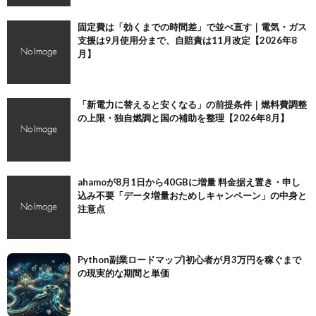
固定費は「効くまでの時間差」で並べ直す｜電気・ガス
支援は9月使用分まで、自賠責は11月改定【2026年8
月】
「新電力に替えると安くなる」の前提条件｜燃料費調整
の上限・独自燃調と国の補助を整理【2026年8月】
ahamoが8月1日から40GBに増量 料金据え置き・申し
込み不要「データ増量おためしキャンペーン」の中身と
注意点
Python副業ロードマップ|初心者が月3万円を稼ぐまで
の現実的な期間と単価