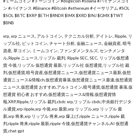
#ミームコイン #ドージコイン #dogecoin #solana #バイナンスコイ
ン #バイナンス #Binance #Bitcoin #ethereum #イーサリアム #SOL
$SOL $BTC $XRP $ETH $RNDR $IMX $XRD $INJ $GMX $TWT
$BNB
xrp, xrp ニュース, アルトコイン, テクニカル分析, デイトレ, Ripple, リ
ップル社, ビットコイン, チャート分析, 金融ニュース, 金融資産, 暗号
資産, 草コイン, ミームコイン, ファンダメンタルズ, センチメンタ
ル,Ripple ニュース,リップル 裁判, Ripple SEC, SEC, リップル仮想通
貨 今後,リップル 仮想通貨 最新,リップル社 仮想通貨,リップル社 裁
判,仮想通貨,暗号資産,仮想通貨ニュース,仮想通貨ニュース最新,仮想
通貨ニュース&情報ch,仮想通貨暴落,仮想通貨ニュース最速,仮想通貨
ニュース,仮想通貨 おすすめ,アルトコイン,暗号通貨,仮想通貨 暴落,仮
想通貨 初心者 おすすめ,仮想通貨ニュース&情報,仮想通貨情
報,XRP,Ripple,リップル 裁判,cbdc xrp,リップル cbdc,中央銀行デジタ
ル通貨,xrp ripple,xrp 今後,xrp 最新,xrp リップル,xrp リップル 最
新,xrp 将来,xrp リップル 将来,xrp 爆上げ,ripple ニュース,ripple 裁
判,ripple 将来,ripple 最新,ripple 今後,仮想通貨チャンネル,AI 仮想通
貨,chat gpt