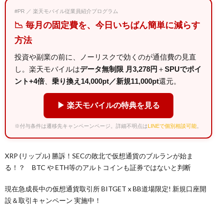
#PR ／ 楽天モバイル従業員紹介プログラム
📉 毎月の固定費を、今日いちばん簡単に減らす
方法
投資や副業の前に、ノーリスクで効くのが通信費の見直
し。楽天モバイルは
データ無制限 月3,278円
＋
SPUでポイ
ント+4倍
、
乗り換え14,000pt／新規11,000pt
還元。
▶ 楽天モバイルの特典を見る
※付与条件は遷移先キャンペーンページ。詳細不明点は
LINEで個別相談可能
。
XRP (リップル) 勝訴！SECの敗北で仮想通貨のブルランが始ま
る！？ BTC や ETH等のアルトコインも証券ではないと判断
現在急成長中の仮想通貨取引所 BITGET x BB道場限定! 新規口座開
設＆取引キャンペーン 実施中！