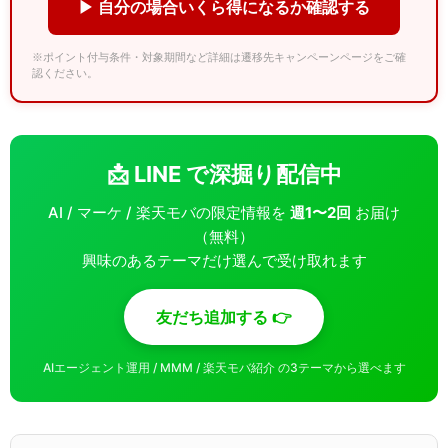
▶ 自分の場合いくら得になるか確認する
※ポイント付与条件・対象期間など詳細は遷移先キャンペーンページをご確
認ください。
📩 LINE で深掘り配信中
AI / マーケ / 楽天モバの限定情報を
週1〜2回
お届け
（無料）
興味のあるテーマだけ選んで受け取れます
友だち追加する 👉
AIエージェント運用 / MMM / 楽天モバ紹介 の3テーマから選べます