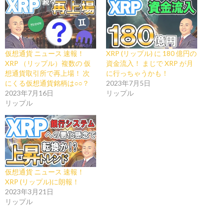
仮想通貨 ニュース 速報！
XRP (リップル) に 180 億円の
XRP （リップル）複数の 仮
資金流入！ まじで XRP が月
想通貨取引所で再上場！ 次
に行っちゃうかも！
にくる仮想通貨銘柄は○○？
2023年7月5日
2023年7月16日
リップル
リップル
仮想通貨 ニュース 速報！
XRP (リップル)に朗報！
2023年3月21日
リップル