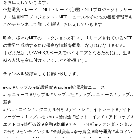
をお伝えしていきます。
仮想通貨トレード、 NFTトレード (心理)・NFTプロジェクトリサー
チ・注目NFTプロジェクト・NFT ニュースやその他の機密情報等も
このチャンネルで詳しく解説、お伝えしていきます。
昨今、様々なNFTのコレクションが日々、リリーズされているNFT
の世界で成功するには優良な情報を収集しなければなりません。
まだまだ新しいWeb3スペースでパイオニアとなるためには、生き
残る方法を身に付けていくことが必須です。
チャンネル登録宜しくお願い致します。
#xrp #リップル #仮想通貨 #ripple #仮想通貨ニュース
#xrpニュース #リップル #リップル社 #リップル ニュース #リップル
裁判
#アルトコイン #テクニカル分析 #デイトレ #デイトレード #デイト
レーダー #リップル社 #btc #給付金 #ビットコイン #エアドロップ #
エアドロ #銀行破綻 #金融 #株価 #チャート分析 #ファンダメンタル
ズ分析 #センチメンタル #金融資産 #暗号資産 #暗号通貨 #草コイン