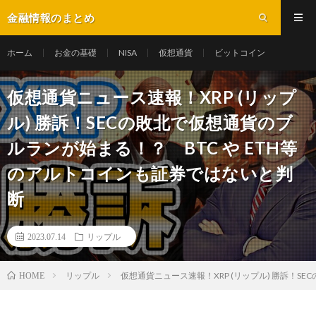
金融情報のまとめ
ホーム
お金の基礎
NISA
仮想通貨
ビットコイン
仮想通貨ニュース速報！XRP (リップ
ル) 勝訴！SECの敗北で仮想通貨のブ
ルランが始まる！？ BTC や ETH等
のアルトコインも証券ではないと判
断
2023.07.14
リップル
リップル
仮想通貨ニュース速報！XRP (リップル) 勝訴！S
HOME