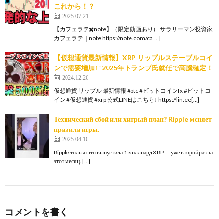
これから！？
2025.07.21
【カフェラテ✖️note】（限定動画あり） サラリーマン投資家
カフェラテ｜note https://note.com/ca[…]
【仮想通貨最新情報】XRP リップルステーブルコイ
ンで需要増加↑↑2025年トランプ氏就任で高騰確定！
2024.12.26
仮想通貨 リップル 最新情報 #btc #ビットコインfx #ビットコ
イン #仮想通貨 #xrp 公式LINEはこちら↓ https://lin.ee[…]
Технический сбой или хитрый план? Ripple меняет
правила игры.
2025.04.10
Ripple только что выпустила 1 миллиард XRP — уже второй раз за
этот месяц. […]
コメントを書く