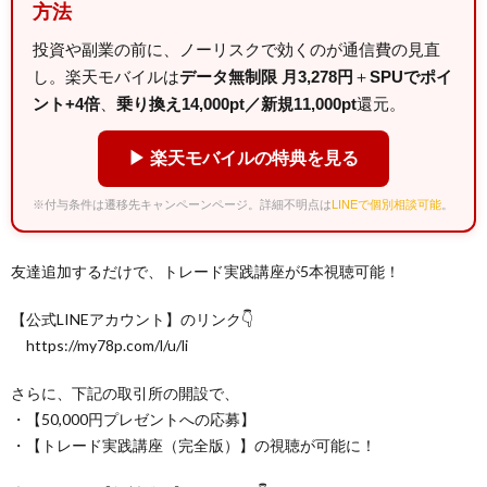
方法
投資や副業の前に、ノーリスクで効くのが通信費の見直
し。楽天モバイルは
データ無制限 月3,278円
＋
SPUでポイ
ント+4倍
、
乗り換え14,000pt／新規11,000pt
還元。
▶ 楽天モバイルの特典を見る
※付与条件は遷移先キャンペーンページ。詳細不明点は
LINEで個別相談可能
。
友達追加するだけで、トレード実践講座が5本視聴可能！
【公式LINEアカウント】のリンク👇
https://my78p.com/l/u/li
さらに、下記の取引所の開設で、
・【50,000円プレゼントへの応募】
・【トレード実践講座（完全版）】の視聴が可能に！