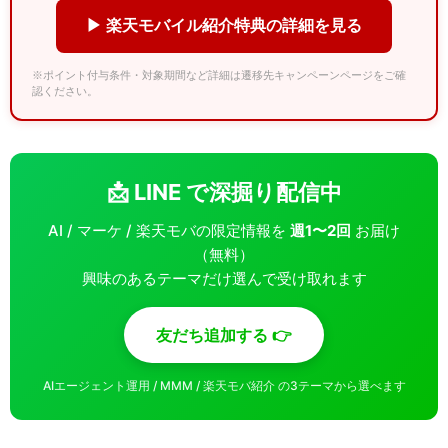
▶ 楽天モバイル紹介特典の詳細を見る
※ポイント付与条件・対象期間など詳細は遷移先キャンペーンページをご確
認ください。
📩 LINE で深掘り配信中
AI / マーケ / 楽天モバの限定情報を
週1〜2回
お届け
（無料）
興味のあるテーマだけ選んで受け取れます
友だち追加する 👉
AIエージェント運用 / MMM / 楽天モバ紹介 の3テーマから選べます