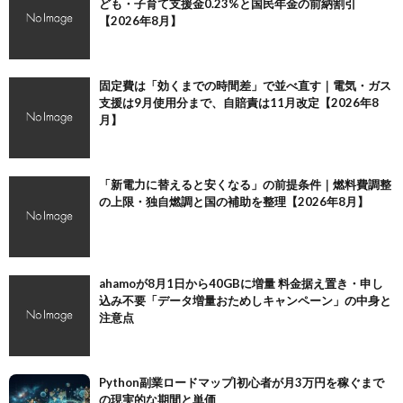
ども・子育て支援金0.23%と国民年金の前納割引
【2026年8月】
固定費は「効くまでの時間差」で並べ直す｜電気・ガス
支援は9月使用分まで、自賠責は11月改定【2026年8
月】
「新電力に替えると安くなる」の前提条件｜燃料費調整
の上限・独自燃調と国の補助を整理【2026年8月】
ahamoが8月1日から40GBに増量 料金据え置き・申し
込み不要「データ増量おためしキャンペーン」の中身と
注意点
Python副業ロードマップ|初心者が月3万円を稼ぐまで
の現実的な期間と単価