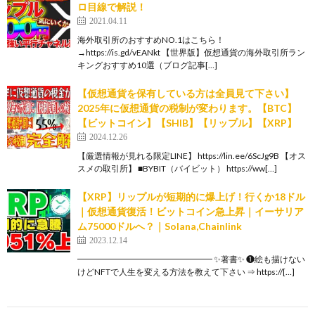
ロ目線で解説！
2021.04.11
海外取引所のおすすめNO.1はこちら！
→https://is.gd/vEANkt 【世界版】仮想通貨の海外取引所ラン
キングおすすめ10選（ブログ記事[…]
【仮想通貨を保有している方は全員見て下さい】
2025年に仮想通貨の税制が変わります。【BTC】
【ビットコイン】【SHIB】【リップル】【XRP】
2024.12.26
【厳選情報が見れる限定LINE】 https://lin.ee/6ScJg9B 【オス
スメの取引所】 ■BYBIT（バイビット） https://ww[…]
【XRP】リップルが短期的に爆上げ！行くか18ドル
｜仮想通貨復活！ビットコイン急上昇｜イーサリア
ム75000ドルへ？｜Solana,Chainlink
2023.12.14
━━━━━━━━━━━━━━━━ ✨著書✨ ❶絵も描けない
けどNFTで人生を変える方法を教えて下さい ⇒ https://[…]