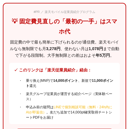
#PR ／ 楽天モバイル従業員紹介プログラム
💡 固定費見直しの「最初の一手」はスマ
ホ代
固定費の中で最も簡単に下げられるのが通信費。楽天モバイ
ルなら無制限でも月
3,278円
、使わない月は
1,078円
まで自動
で下がる段階制。大手無制限との差はおよそ
年5万円
。
✓ このリンクは「楽天従業員紹介」経由：
乗り換え(MNP)で
14,000ポイント
、新規で
11,000ポイン
ト
還元
楽天グループ従業員が運営する紹介ページ（実体験ベー
ス）
申込み前の疑問は
LINEで個別相談可能（無料・24h内に
AIが即返信）
。友だち追加で14,000pt確実取得チートシ
ートPDFをお届け