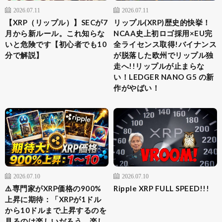
2026.07.11
2026.07.11
【XRP（リップル）】SECが7
リップル(XRP)歴史的快挙！
月から新ルール。これ知らな
NCAA史上初ロゴ採用×EU完
いと危険です【初心者でも10
全ライセンス取得!バイナンス
分で解説】
が脱落した欧州でリップル独
走へ!!リップルが止まらな
い！LEDGER NANO G5 の新
作がやばい！
2026.07.10
2026.07.10
⚠️専門家がXRP価格の900%
Ripple XRP FULL SPEED!!!
上昇に期待：「XRPが1ドル
から10ドルまで上昇するのを
見るのは楽しいだろう。楽し