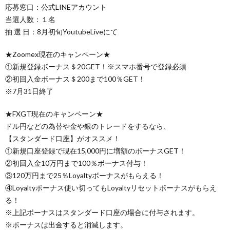
応募窓口：公式LINEアカウント
当選人数：１名
抽 選 日：8月初旬YoutubeLiveにて
★Zoomex現在のキャンペーン★
①新規登録ボーナス＄20GET！※スマホ番号で登録必須
②初回入金ボーナス＄200まで100％GET！
※7月31日終了
★FXGT現在のキャンペーン★
ドル円などの為替や金や銀のトレードをするなら、
【スタンダード口座】がオススメ！
①新規口座登録で現在15,000円に増額のボーナスGET！
②初回入金10万円まで100％ボーナス付与！
③120万円まで25％Loyaltyボーナスがもらえる！
④Loyaltyボーナス使い切ってもLoyaltyリセットボーナスがもらえ
る！
※上記ボーナスはスタンダード口座の場合に付与されます。
※ボーナスは出金すると消滅します。