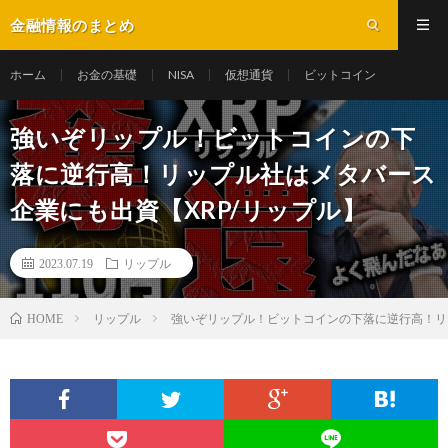
金融情報のまとめ
ホーム
お金の基礎
NISA
仮想通貨
ビットコイン
強いぞリップル！ビットコインの下
落に逆行高！リップル社はメタバース
企業にも出資【XRP/リップル】
2023.07.19
リップル
リップル
強いぞリップル！ビットコインの下落に逆行高！リッ
HOME