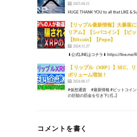
2025.04.21
HUGE THANK YOU to all that LIKE & Su
【リップル最新情報】大暴落に
リアム】【シバコイン】【ビット
【Bitcoin】【Pepe】
2024.11.27
⬇︎公式LINEはコチラ⬇︎ https://line.me/R
【 リップル（XRP）】SEC
ボリューム増加！
2024.06.17
#仮想通貨 #最新情報 #ビットコイン #
の巨額の罰金を引き下げ[…]
コメントを書く