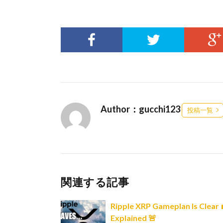
Author：gucchi123
投稿一覧
関連する記事
Ripple XRP Gameplan Is Clear 
Explained 🚨