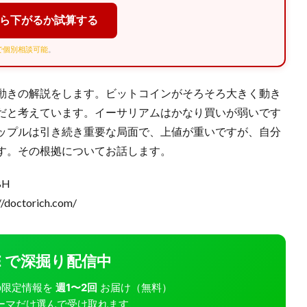
くら下がるか試算する
Eで個別相談可能
。
動きの解説をします。ビットコインがそろそろ大きく動き
だと考えています。イーサリアムはかなり買いが弱いです
ップルは引き続き重要な局面で、上値が重いですが、自分
す。その根拠についてお話します。
BH
torich.com/
INE で深掘り配信中
モバの限定情報を
週1〜2回
お届け（無料）
ーマだけ選んで受け取れます