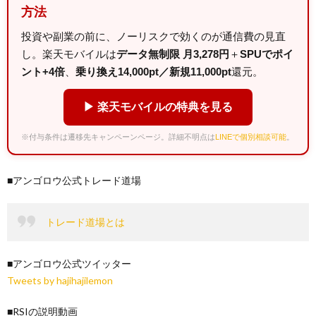
方法
投資や副業の前に、ノーリスクで効くのが通信費の見直
し。楽天モバイルは
データ無制限 月3,278円
＋
SPUでポイ
ント+4倍
、
乗り換え14,000pt／新規11,000pt
還元。
▶ 楽天モバイルの特典を見る
※付与条件は遷移先キャンペーンページ。詳細不明点は
LINEで個別相談可能
。
■アンゴロウ公式トレード道場
トレード道場とは
■アンゴロウ公式ツイッター
Tweets by hajihajilemon
■RSIの説明動画