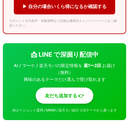
▶ 自分の場合いくら得になるか確認する
※ポイント付与条件・対象期間など詳細は遷移先キャンペーンページをご確
認ください。
📩 LINE で深掘り配信中
AI / マーケ / 楽天モバの限定情報を
週1〜2回
お届け
（無料）
興味のあるテーマだけ選んで受け取れます
友だち追加する 👉
AIエージェント運用 / MMM / 楽天モバ紹介 の3テーマから選べます