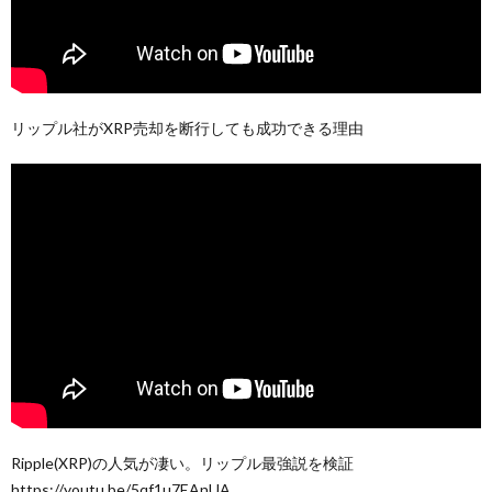
リップル社がXRP売却を断行しても成功できる理由
Ripple(XRP)の人気が凄い。リップル最強説を検証
https://youtu.be/5qf1u7EAnUA