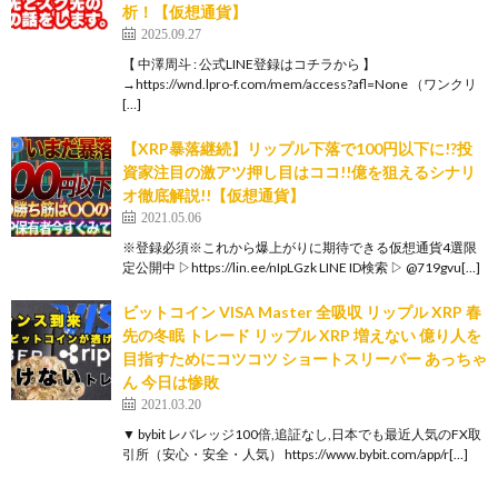
析！【仮想通貨】
2025.09.27
【 中澤周斗 : 公式LINE登録はコチラから 】
→https://wnd.lpro-f.com/mem/access?afl=None （ワンクリ
[…]
【XRP暴落継続】リップル下落で100円以下に!?投
資家注目の激アツ押し目はココ!!億を狙えるシナリ
オ徹底解説!!【仮想通貨】
2021.05.06
※登録必須※これから爆上がりに期待できる仮想通貨4選限
定公開中 ▷https://lin.ee/nIpLGzk LINE ID検索 ▷ @719gvu[…]
ビットコイン VISA Master 全吸収 リップル XRP 春
先の冬眠 トレード リップル XRP 増えない 億り人を
目指すためにコツコツ ショートスリーパー あっちゃ
ん 今日は惨敗
2021.03.20
▼ bybit レバレッジ100倍,追証なし,日本でも最近人気のFX取
引所（安心・安全・人気） https://www.bybit.com/app/r[…]