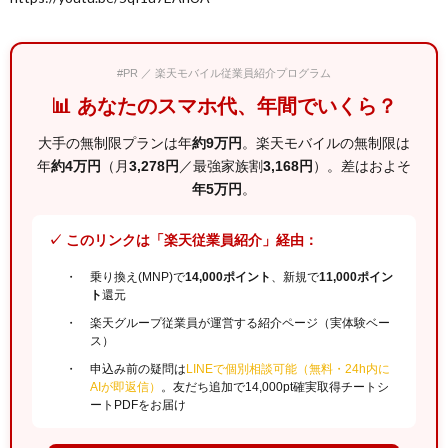
#PR ／ 楽天モバイル従業員紹介プログラム
📊 あなたのスマホ代、年間でいくら？
大手の無制限プランは年
約9万円
。楽天モバイルの無制限は
年
約4万円
（月
3,278円
／最強家族割
3,168円
）。差はおよそ
年5万円
。
✓ このリンクは「楽天従業員紹介」経由：
乗り換え(MNP)で
14,000ポイント
、新規で
11,000ポイン
ト
還元
楽天グループ従業員が運営する紹介ページ（実体験ベー
ス）
申込み前の疑問は
LINEで個別相談可能（無料・24h内に
AIが即返信）
。友だち追加で14,000pt確実取得チートシ
ートPDFをお届け