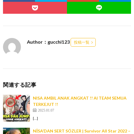
Author：gucchi123
投稿一覧
関連する記事
NISA AMBIL ANAK ANGKAT !! AI TEAM SEMUA
TERKEJUT !!
2025.01.07
[…]
NİSA’DAN SERT SÖZLER | Survivor All Star 2022 –