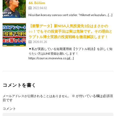
66. Bölüm
2022.04.02
Nisa’dan konsey sonrası sert sözler. “Hikmet ve kuzuları…[…]
【衝撃データ】新NISA人気投資先1位はまさかの
○○！でもその投資手法は実は危険です。その理由と
ラプトル博士実践の投資戦略を徹底解説します！
2026.01.26
▼私が実践している短期運用術【ラプトル戦法】を詳しく知
りたい方はLINE登録お願いします！
https://course.moneviva.co.jp[…]
コメントを書く
※
が付いている欄は必須項
メールアドレスが公開されることはありません。
目です
コメント