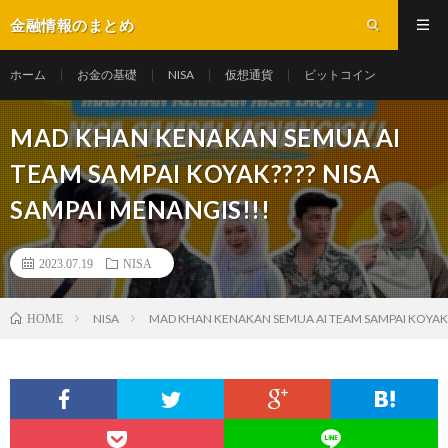
金融情報のまとめ
ホーム
お金の基礎
NISA
仮想通貨
ビットコイン
MAD KHAN KENAKAN SEMUA AI
TEAM SAMPAI KOYAK???? NISA
SAMPAI MENANGIS!!!
2023.07.19
NISA
NISA
MAD KHAN KENAKAN SEMUA AI TEAM SAMPAI KOYAK??
HOME