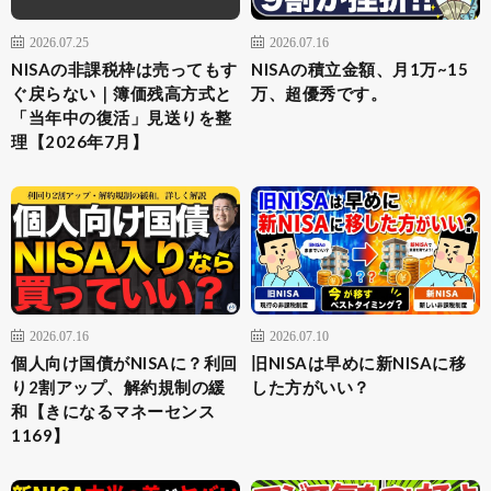
2026.07.25
2026.07.16
NISAの非課税枠は売ってもす
NISAの積立金額、月1万~15
ぐ戻らない｜簿価残高方式と
万、超優秀です。
「当年中の復活」見送りを整
理【2026年7月】
2026.07.16
2026.07.10
個人向け国債がNISAに？利回
旧NISAは早めに新NISAに移
り2割アップ、解約規制の緩
した方がいい？
和【きになるマネーセンス
1169】