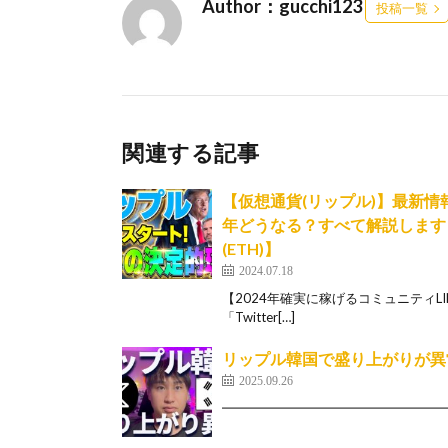
Author：gucchi123
投稿一覧
関連する記事
【仮想通貨(リップル)】最新情
年どうなる？すべて解説します！
(ETH)】
2024.07.18
【2024年確実に稼げるコミュニティLINE】
「Twitter[…]
リップル韓国で盛り上がりが異
2025.09.26
━━━━━━━━━━━━━━━━━━━━ ✅ 【チ