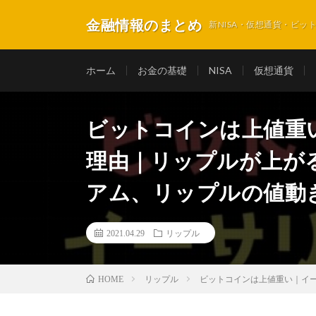
金融情報のまとめ
新NISA・仮想通貨・ビ
ホーム
お金の基礎
NISA
仮想通貨
ビットコインは上値重
理由｜リップルが上が
アム、リップルの値動
2021.04.29
リップル
リップル
ビットコインは上値重い｜イ
HOME