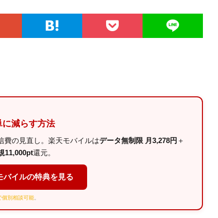
単に減らす方法
信費の見直し。楽天モバイルは
データ無制限 月3,278円
＋
11,000pt
還元。
モバイルの特典を見る
Eで個別相談可能
。