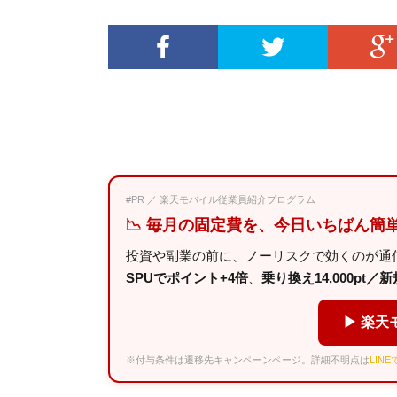
#PR ／ 楽天モバイル従業員紹介プログラム
📉 毎月の固定費を、今日いちばん簡
投資や副業の前に、ノーリスクで効くのが通
SPUでポイント+4倍
、
乗り換え14,000pt／新規
▶ 楽天
※付与条件は遷移先キャンペーンページ。詳細不明点は
LIN