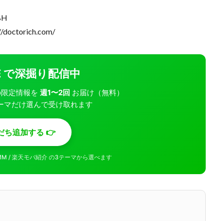
BH
torich.com/
INE で深掘り配信中
モバの限定情報を
週1〜2回
お届け（無料）
ーマだけ選んで受け取れます
だち追加する 👉
MMM / 楽天モバ紹介 の3テーマから選べます