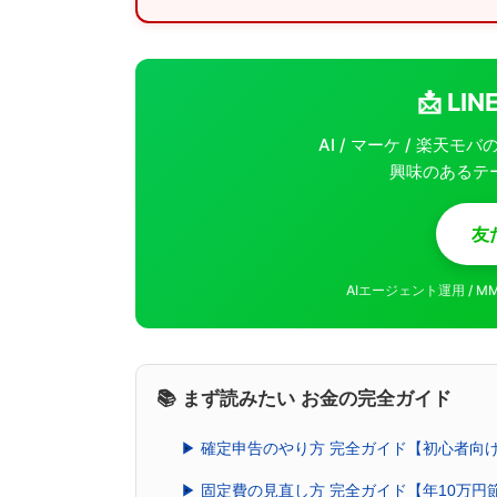
📩 L
AI / マーケ / 楽天
興味のあるテ
友
AIエージェント運用 / 
📚 まず読みたい お金の完全ガイド
▶ 確定申告のやり方 完全ガイド【初心者向
▶ 固定費の見直し方 完全ガイド【年10万円