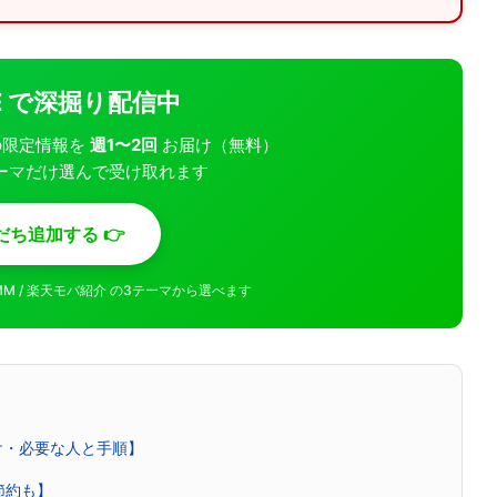
INE で深掘り配信中
モバの限定情報を
週1〜2回
お届け（無料）
ーマだけ選んで受け取れます
だち追加する 👉
MMM / 楽天モバ紹介 の3テーマから選べます
け・必要な人と手順】
節約も】