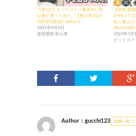
【第1話】ビットコイン暴落中に初
【仮想通貨BTC,
心者が買ってみた。【初心者OLの
SHIB, F
200万円投資】#Shorts
続く爆上げコ
2021年9月9日
INU(SHIB)⁉️
仮想通貨 初心者
2021年5月
ビットコイ
Author：gucchi123
投稿一覧