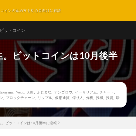
ットコインの始め方を初心者向けに解説
ビットコイン
生。ビットコインは10月後半
Takayama
,
Web3
,
XRP
,
ふじまな
,
アンゴロウ
,
イーサリアム
,
チャート
,
ン
,
ブロックチェーン
,
リップル
,
仮想通貨
,
億り人
,
分析
,
投機
,
投資
,
暗
生。ビットコインは10月後半に逆転？