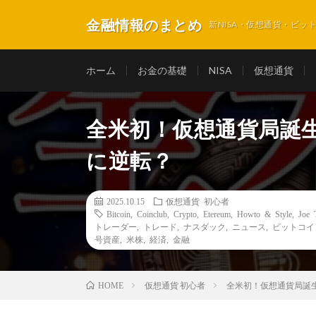
金融情報のまとめ
新NISA・仮想通貨・ビ
ホーム
お金の基礎
NISA
仮想通貨
全米初！仮想通貨局誕
に逆転？
2025.10.15
仮想通貨 初心者
Bitcoin
,
Coinclub
,
Crypto
,
Etereum
,
Howto & Style
,
Joe 
トレーダー
,
トレード
,
ナスダック
,
ニュース
,
ビットコイ
号資産
,
米株
,
経済
,
金融
仮想通貨 初心者
全米初！仮想通貨局誕
HOME