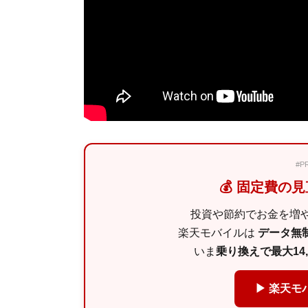
#
💰 固定費の
投資や節約でお金を増
楽天モバイルは
データ無制
いま
乗り換えで最大14
▶ 楽天モ