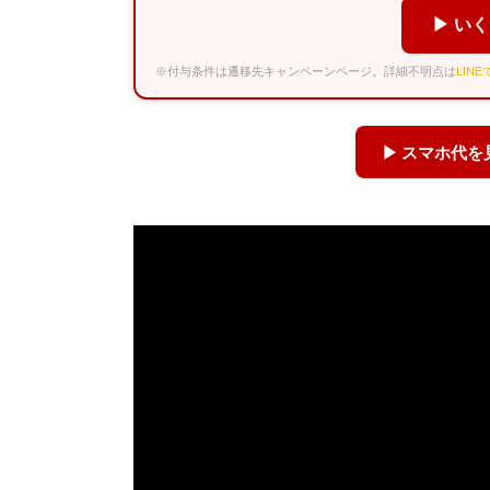
▶ い
※付与条件は遷移先キャンペーンページ。詳細不明点は
LIN
▶ スマホ代