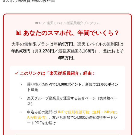
#ズボラ株投資 #株の教科書
#PR ／ 楽天モバイル従業員紹介プログラム
📊 あなたのスマホ代、年間でいくら？
大手の無制限プランは年
約9万円
。楽天モバイルの無制限は
年
約4万円
（月
3,278円
／最強家族割
3,168円
）。差はおよそ
年5万円
。
✓ このリンクは「楽天従業員紹介」経由：
乗り換え(MNP)で
14,000ポイント
、新規で
11,000ポイン
ト
還元
楽天グループ従業員が運営する紹介ページ（実体験ベー
ス）
申込み前の疑問は
LINEで個別相談可能（無料・24h内に
AIが即返信）
。友だち追加で14,000pt確実取得チートシ
ートPDFをお届け