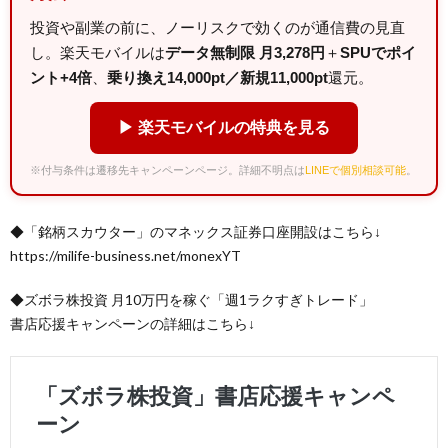
投資や副業の前に、ノーリスクで効くのが通信費の見直
し。楽天モバイルは
データ無制限 月3,278円
＋
SPUでポイ
ント+4倍
、
乗り換え14,000pt／新規11,000pt
還元。
▶ 楽天モバイルの特典を見る
※付与条件は遷移先キャンペーンページ。詳細不明点は
LINEで個別相談可能
。
◆「銘柄スカウター」のマネックス証券口座開設はこちら↓
https://milife-business.net/monexYT
◆ズボラ株投資 月10万円を稼ぐ「週1ラクすぎトレード」
書店応援キャンペーンの詳細はこちら↓