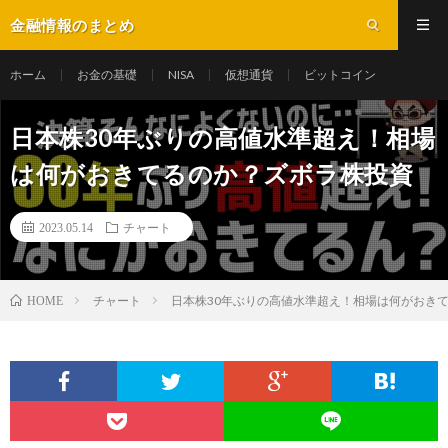
金融情報のまとめ
ホーム
お金の基礎
NISA
仮想通貨
ビットコイン
日本株30年ぶりの高値水準超え！相場
は何がおきてるのか？ズボラ株投資
2023.05.14
チャート
チャート
日本株30年ぶりの高値水準超え！相場は何がおき
HOME