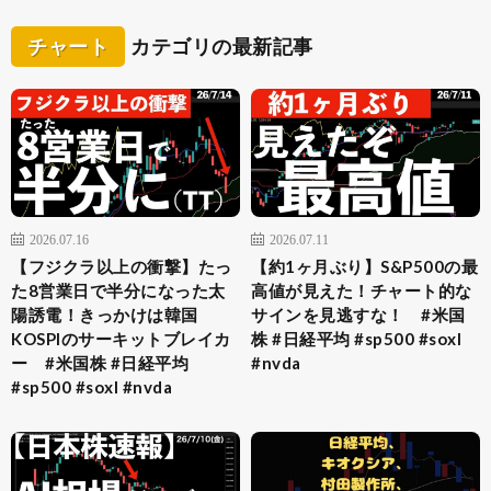
チャート
カテゴリの最新記事
2026.07.16
2026.07.11
【フジクラ以上の衝撃】たっ
【約1ヶ月ぶり】S&P500の最
た8営業日で半分になった太
高値が見えた！チャート的な
陽誘電！きっかけは韓国
サインを見逃すな！ #米国
KOSPIのサーキットブレイカ
株 #日経平均 #sp500 #soxl
ー #米国株 #日経平均
#nvda
#sp500 #soxl #nvda