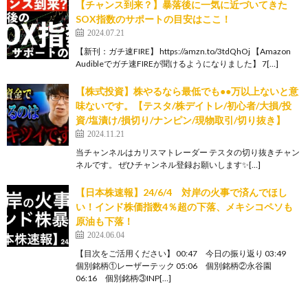
【チャンス到来？】暴落後に一気に近づいてきた
SOX指数のサポートの目安はここ！
2024.07.21
【新刊：ガチ速FIRE】 https://amzn.to/3tdQhOj 【Amazon
Audibleでガチ速FIREが聞けるようになりました】 7[…]
【株式投資】株やるなら最低でも●●万以上ないと意
味ないです。【テスタ/株デイトレ/初心者/大損/投
資/塩漬け/損切り/ナンピン/現物取引/切り抜き】
2024.11.21
当チャンネルはカリスマトレーダー テスタの切り抜きチャン
ネルです。 ぜひチャンネル登録お願いします✨[…]
【日本株速報】24/6/4 対岸の火事で済んでほし
い！インド株価指数4％超の下落、メキシコペソも
原油も下落！
2024.06.04
【目次をご活用ください】 00:47 今日の振り返り 03:49
個別銘柄①レーザーテック 05:06 個別銘柄②永谷園
06:16 個別銘柄③INP[…]