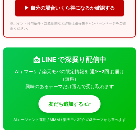
▶ 自分の場合いくら得になるか確認する
※ポイント付与条件・対象期間など詳細は遷移先キャンペーンページをご確
認ください。
📩 LINE で深掘り配信中
AI / マーケ / 楽天モバの限定情報を
週1〜2回
お届け
（無料）
興味のあるテーマだけ選んで受け取れます
友だち追加する 👉
AIエージェント運用 / MMM / 楽天モバ紹介 の3テーマから選べます