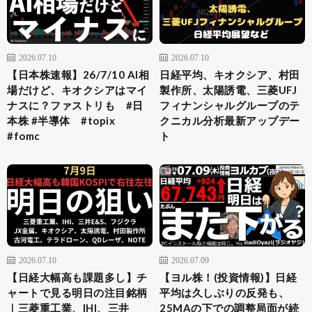
2026.07.10
2026.07.10
【日本株速報】26/7/10 AI相
日経平均、キオクシア、村田
場だけど、キオクシアはマイ
製作所、太陽誘電、三菱UFJ
ナスに？ファストリも #日
フィナンシャルグループのテ
本株 #半導体 #topix
クニカル分析最新アップデー
#fomc
ト
2026.07.10
2026.07.09
【日経大幅高も課題多し】チ
【ヨル株！(投資情報)】日経
ャートで見る明日の注目銘柄
平均は久しぶりの反発も、
｜三菱重工業、IHI、三井
25MAの下での調整局面が続