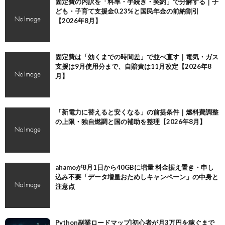
固定費の内訳を「料率・手続き・契約」で分解する｜子
ども・子育て支援金0.23%と国民年金の前納割引
【2026年8月】
固定費は「効くまでの時間差」で並べ直す｜電気・ガス
支援は9月使用分まで、自賠責は11月改定【2026年8
月】
「新電力に替えると安くなる」の前提条件｜燃料費調整
の上限・独自燃調と国の補助を整理【2026年8月】
ahamoが8月1日から40GBに増量 料金据え置き・申し
込み不要「データ増量おためしキャンペーン」の中身と
注意点
Python副業ロードマップ|初心者が月3万円を稼ぐまで