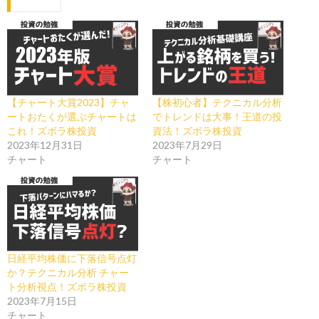
【チャート大賞2023】チャ
【株初心者】テクニカル分析
ートおたくが選ぶチャートは
でトレンドは大事！王道の投
これ！ズボラ株投資
資法！ズボラ株投資
2023年12月31日
2023年7月29日
チャート
チャート
日経平均株価に下落信号点灯
か？テクニカル分析 チャー
ト分析視点！ズボラ株投資
2023年7月15日
チャート