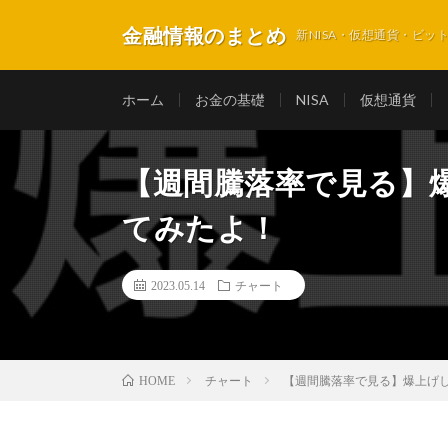
金融情報のまとめ
新NISA・仮想通貨・ビ
ホーム
お金の基礎
NISA
仮想通貨
【週間騰落率で見る】
てみたよ！
2023.05.14
チャート
チャート
【週間騰落率で見る】爆上げ
HOME