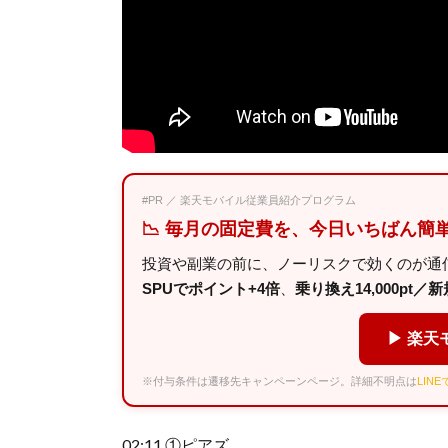
#PR ／ 楽天モバイル従業員紹介プログラム
📉 毎月の固定費を、今日いちばん簡
投資や副業の前に、ノーリスクで効くのが通
SPUでポイント+4倍
、
乗り換え14,000pt／新規
▶ 楽天
※付与条件は遷移先キャンペーンページ。詳細不明点は
LIN
02:11 ①ピアズ