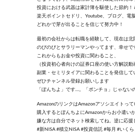
投資における武器は家計簿を駆使した節約！
楽天ポイントセドリ、Youtube、ブログ、
どれかで芽が出ることを信じて努力中！
最初の会社からは転職を経験して、現在は北
のびのびとサラリーマンやってます、幸せで
これからもお金や投資に関わること、
（投資初心者向けの証券口座の使い方解説動
副業・セミリタイアに関わることを発信して
ぜひチャンネル登録お願いします
「ぽんちよ」です…。「ポンチョ」じゃない
AmazonのリンクはAmazonアソシエイト
購入するとぽんちよにAmazonからお小遣い
嫌な方は自分でネット検索してね。逆に応援
#新NISA #積立NISA #投資信託 #毎月 #いく