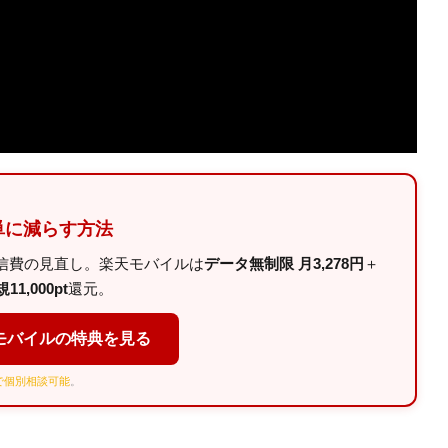
単に減らす方法
信費の見直し。楽天モバイルは
データ無制限 月3,278円
＋
11,000pt
還元。
モバイルの特典を見る
Eで個別相談可能
。