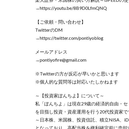
→https://youtu.be/8B9D0LfmQNQ​
【ご依頼・問い合わせ】
TwitterのDM
→https://twitter.com/pontiyoblog
メールアドレス
→pontiyofire@gmail.com
※Twitterの方が反応が早いかと思います
※個人的な質問等は対応いたしかねます
～【投資家ぽんちよ】について～
私「ぽんちよ」は現在29歳の経済的自由・
を目指し投資・資産運用を行う20代投資家
～日本株、米国株、投資信託、積立NISA、iD
となっており、高配当株を権利確定前に売却