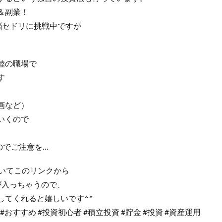
＆副業！
電脳セドリに挑戦中ですが
陸の職場で
す
画など）
いくので
のでご注意を…
っていてこのリンクから
が入っちゃうので、
してくれると嬉しいです^^
ら #おすすめ #投資初心者 #積立投資 #貯金 #投資 #資産運用​