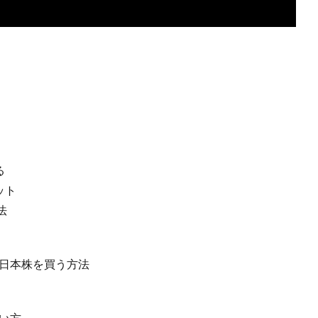
る
ット
法
＆日本株を買う方法
使い方～