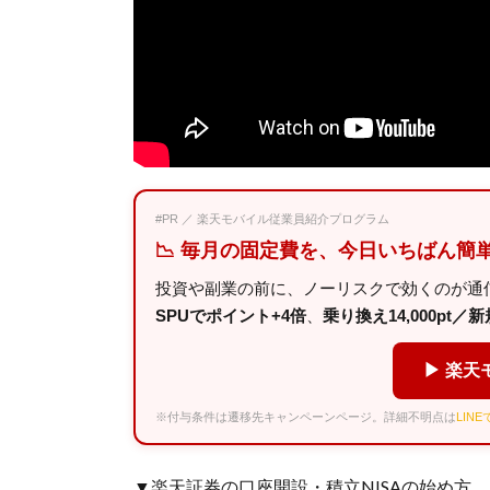
#PR ／ 楽天モバイル従業員紹介プログラム
📉 毎月の固定費を、今日いちばん簡
投資や副業の前に、ノーリスクで効くのが通
SPUでポイント+4倍
、
乗り換え14,000pt／新規
▶ 楽天
※付与条件は遷移先キャンペーンページ。詳細不明点は
LIN
▼楽天証券の口座開設・積立NISAの始め方