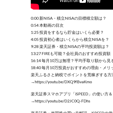
0:00 新NISA・積立NISAの目標積立額は？
0:54 本動画の目次
1:25 投資をするなら貯金はいくら必要？
4:05 投資初心者はいくらから積立NISAを？
9:28 楽天証券・積立NISAの平均投資額は？
13:27 FIREも可能？会社員のおすすめ投資額
16:14 毎月10万は無理？平均手取り額から見
18:40 毎月10万投資がおすすめの理由・メリ
楽天ふるさと納税でポイントを荒稼ぎする方
→https://youtu.be/DXQ9fBvaKmo​
楽天証券スマホアプリ「iSPEED」の使い方
→https://youtu.be/D2JC0Q-FDhs
楽天証券・米国株の買い方解説～iSPEEDの