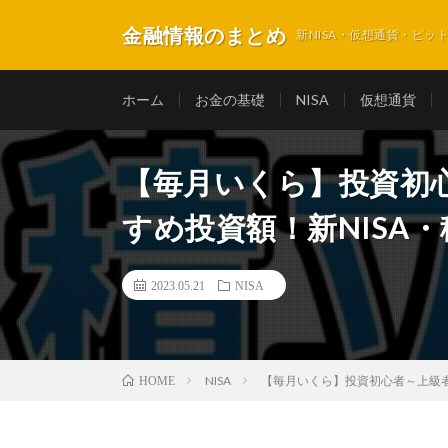
金融情報のまとめ
新NISA・仮想通貨・ビ
ホーム
お金の基礎
NISA
仮想通貨
【毎月いくら】投資初
すめ投資額！新NISA・
2023.05.21
NISA
NISA
【毎月いくら】投資初心者～上級者・
HOME