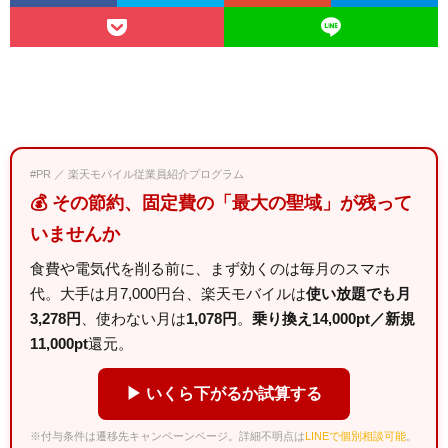
#PR ／ 楽天モバイル従業員紹介プログラム
💰 その節約、固定費の「最大の聖域」が残って
いませんか
食費や電気代を削る前に、まず効くのは毎月のスマホ
代。大手は月7,000円台、楽天モバイルは
使い放題でも月
3,278円
、使わない月は
1,078円
。
乗り換え14,000pt／新規
11,000pt
還元。
▶ いくら下がるか試算する
※付与条件は遷移先キャンペーンページ。詳細不明点は
LINEで個別相談可能
。