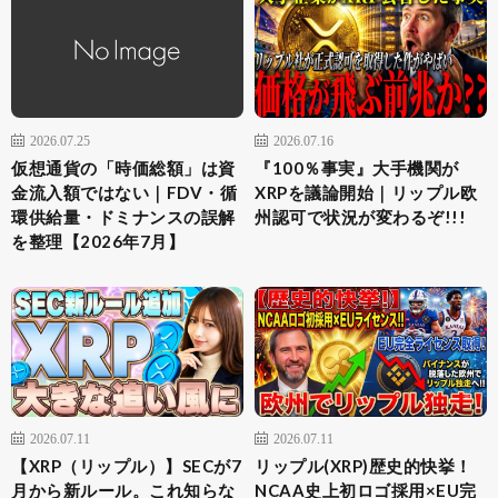
2026.07.25
2026.07.16
仮想通貨の「時価総額」は資
『100％事実』大手機関が
金流入額ではない｜FDV・循
XRPを議論開始｜リップル欧
環供給量・ドミナンスの誤解
州認可で状況が変わるぞ!!!
を整理【2026年7月】
2026.07.11
2026.07.11
【XRP（リップル）】SECが7
リップル(XRP)歴史的快挙！
月から新ルール。これ知らな
NCAA史上初ロゴ採用×EU完