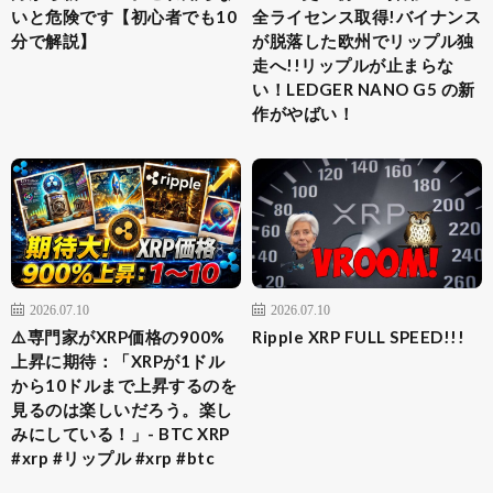
いと危険です【初心者でも10
全ライセンス取得!バイナンス
分で解説】
が脱落した欧州でリップル独
走へ!!リップルが止まらな
い！LEDGER NANO G5 の新
作がやばい！
2026.07.10
2026.07.10
⚠️専門家がXRP価格の900%
Ripple XRP FULL SPEED!!!
上昇に期待：「XRPが1ドル
から10ドルまで上昇するのを
見るのは楽しいだろう。楽し
みにしている！」- BTC XRP
#xrp #リップル #xrp #btc