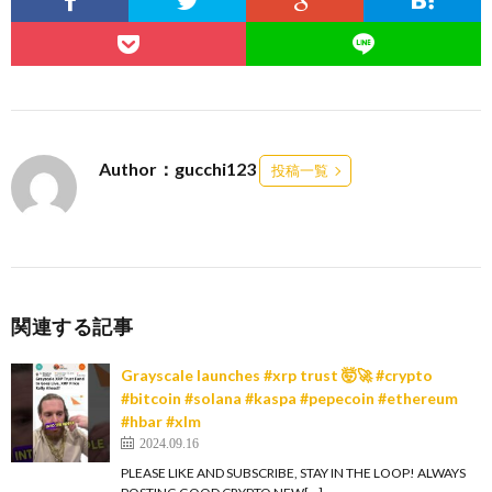
Author：gucchi123
投稿一覧
関連する記事
Grayscale launches #xrp trust 🤯🚀 #crypto
#bitcoin #solana #kaspa #pepecoin #ethereum
#hbar #xlm
2024.09.16
PLEASE LIKE AND SUBSCRIBE, STAY IN THE LOOP! ALWAYS