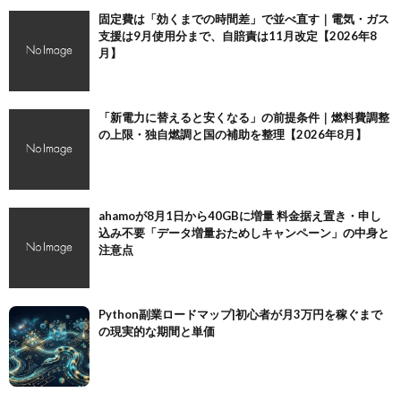
固定費は「効くまでの時間差」で並べ直す｜電気・ガス
支援は9月使用分まで、自賠責は11月改定【2026年8
月】
「新電力に替えると安くなる」の前提条件｜燃料費調整
の上限・独自燃調と国の補助を整理【2026年8月】
ahamoが8月1日から40GBに増量 料金据え置き・申し
込み不要「データ増量おためしキャンペーン」の中身と
注意点
Python副業ロードマップ|初心者が月3万円を稼ぐまで
の現実的な期間と単価