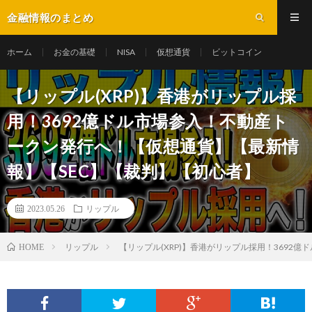
金融情報のまとめ
ホーム
お金の基礎
NISA
仮想通貨
ビットコイン
【リップル(XRP)】香港がリップル採
用！3692億ドル市場参入！不動産ト
ークン発行へ！【仮想通貨】【最新情
報】【SEC】【裁判】【初心者】
2023.05.26
リップル
リップル
【リップル(XRP)】香港がリップル採用！3692
HOME