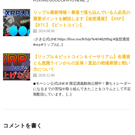
POSTING GOOD CRYPTO NEW[…]
リップル最新情報！暴落で落ち込んでいる人必見の
重要ポイントを解説します【仮想通貨】【XRP】
【BTC】【ビットコイン】
2024.08.06
↓さき公式LINE https://line.me/R/ti/p/%40482tfbqj #仮想通貨
#xrp #リップル[…]
【リップル＆ビットコイン＆イーサリアム】各通貨
とも意識ラインからの反発！直近の相場展望と戦い
方について
2020.12.06
◾︎モーシン公式LINE＠ 限定講義動画公開中！勝ちトレーダー
になるまでの苦悩や取り組んできたことをコラムとして不定
期配信しています。 […]
コメントを書く