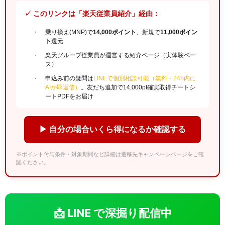
✓ このリンクは「楽天従業員紹介」経由：
乗り換え(MNP)で
14,000ポイント
、新規で
11,000ポイン
ト
還元
楽天グループ従業員が運営する紹介ページ（実体験ベー
ス）
申込み前の疑問は
LINEで個別相談可能（無料・24h内に
AIが即返信）
。友だち追加で14,000pt確実取得チートシ
ートPDFをお届け
▶ 自分の場合いくら得になるか確認する
※ポイント付与条件・対象期間など詳細は遷移先キャンペーンページをご確
認ください。
📩 LINE で深掘り配信中