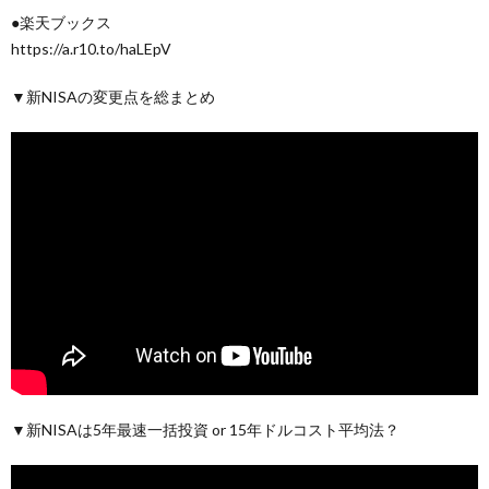
●楽天ブックス
https://a.r10.to/haLEpV
▼新NISAの変更点を総まとめ
▼新NISAは5年最速一括投資 or 15年ドルコスト平均法？