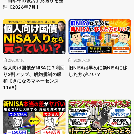
「当年中の復活」見送りを整
理【2026年7月】
2026.07.16
2026.07.10
個人向け国債がNISAに？利回
旧NISAは早めに新NISAに移
り2割アップ、解約規制の緩
した方がいい？
和【きになるマネーセンス
1169】