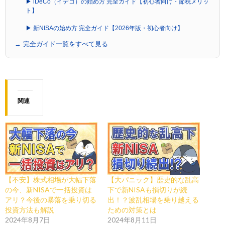
▶ iDeCo（イデコ）の始め方 完全ガイド【初心者向け・節税メリッ
ト】
▶ 新NISAの始め方 完全ガイド【2026年版・初心者向け】
→ 完全ガイド一覧をすべて見る
関連
【不安】株式相場が大幅下落
【大パニック】歴史的な乱高
の今、新NISAで一括投資は
下で新NISAも損切りが続
アリ？今後の暴落を乗り切る
出！？波乱相場を乗り越える
投資方法も解説
ための対策とは
2024年8月7日
2024年8月11日