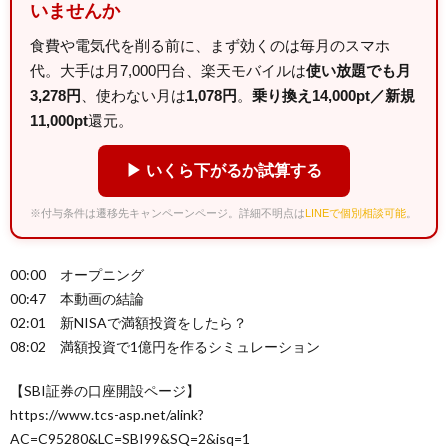
いませんか
食費や電気代を削る前に、まず効くのは毎月のスマホ
代。大手は月7,000円台、楽天モバイルは
使い放題でも月
3,278円
、使わない月は
1,078円
。
乗り換え14,000pt／新規
11,000pt
還元。
▶ いくら下がるか試算する
※付与条件は遷移先キャンペーンページ。詳細不明点は
LINEで個別相談可能
。
00:00 オープニング
00:47 本動画の結論
02:01 新NISAで満額投資をしたら？
08:02 満額投資で1億円を作るシミュレーション
【SBI証券の口座開設ページ】
https://www.tcs-asp.net/alink?
AC=C95280&LC=SBI99&SQ=2&isq=1