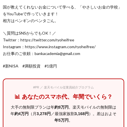
国が教えてくれないお金について学べる、「やさしいお金の学校」
をYouTubeで作っていきます！
相方はペンギンのペンタごん。
＼質問はSNSからでもOK！／
Twitter：https://twitter.com/ryoheifree
Instagram：https://www.instagram.com/ryoheifree/
お仕事のご依頼：bankacademia@gmail.com
#新NISA #満額投資 #1億円
#PR ／ 楽天モバイル従業員紹介プログラム
📊 あなたのスマホ代、年間でいくら？
大手の無制限プランは年
約9万円
。楽天モバイルの無制限は
年
約4万円
（月
3,278円
／最強家族割
3,168円
）。差はおよそ
年5万円
。