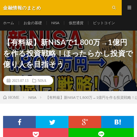
金融情報のまとめ
ホーム
お金の基礎
NISA
仮想通貨
ビットコイン
【有料級】新NISAで1,800万→1億円
を作る投資戦略！ほったらかし投資で
億り人を目指そう
2023.07.13
NISA
NISA
【有料級】新NISAで1,800万→1億円を作る投資戦
HOME