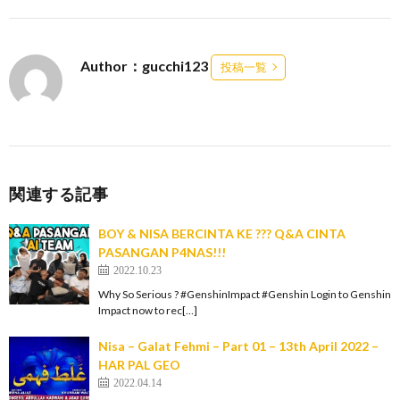
Author：gucchi123
投稿一覧
関連する記事
BOY & NISA BERCINTA KE ??? Q&A CINTA
PASANGAN P4NAS!!!
2022.10.23
Why So Serious ? #GenshinImpact #Genshin Login to Genshin
Impact now to rec[…]
Nisa – Galat Fehmi – Part 01 – 13th April 2022 –
HAR PAL GEO
2022.04.14