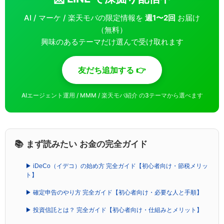
AI / マーケ / 楽天モバの限定情報を
週1〜2回
お届け
（無料）
興味のあるテーマだけ選んで受け取れます
友だち追加する 👉
AIエージェント運用 / MMM / 楽天モバ紹介 の3テーマから選べます
📚 まず読みたい お金の完全ガイド
▶ iDeCo（イデコ）の始め方 完全ガイド【初心者向け・節税メリッ
ト】
▶ 確定申告のやり方 完全ガイド【初心者向け・必要な人と手順】
▶ 投資信託とは？ 完全ガイド【初心者向け・仕組みとメリット】