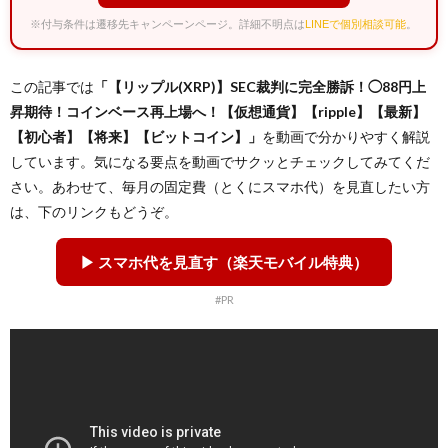
※付与条件は遷移先キャンペーンページ。詳細不明点は
LINEで個別相談可能
。
この記事では
「【リップル(XRP)】SEC裁判に完全勝訴！◯88円上
昇期待！コインベース再上場へ！【仮想通貨】【ripple】【最新】
【初心者】【将来】【ビットコイン】」
を動画で分かりやすく解説
しています。気になる要点を動画でサクッとチェックしてみてくだ
さい。あわせて、毎月の固定費（とくにスマホ代）を見直したい方
は、下のリンクもどうぞ。
▶ スマホ代を見直す（楽天モバイル特典）
#PR