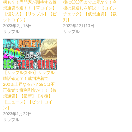
柄も？！専門家が期待する仮
後に◯◯円まで上昇か？！今
想通貨５選！！【草コイン】
後の見通しを解説！【コイン
【億り人】【リップル】【ビ
チェック】【仮想通貨】【裁
ットコイン】
判】
2023年2月16日
2022年12月13日
リップル
リップル
【リップル(XRP)】リップル
勝訴確定？！裁判決着で
200％上昇なるか？SECは不
正発覚で権利剥奪か！！【仮
想通貨】【最新】【今後】
【ニュース】【ビットコイ
ン】
2023年1月22日
リップル