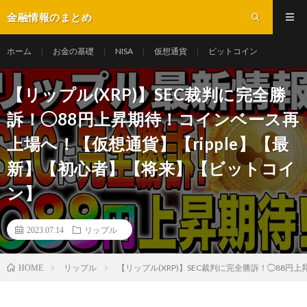
金融情報のまとめ
ホーム
お金の基礎
NISA
仮想通貨
ビットコイン
【リップル(XRP)】SEC裁判に完全勝
訴！◯88円上昇期待！コインベース再
上場へ！【仮想通貨】【ripple】【最
新】【初心者】【将来】【ビットコイ
ン】
2023.07.14
リップル
リップル
【リップル(XRP)】SEC裁判に完全勝訴！◯88
HOME