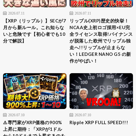
2026.07.11
2026.07.11
【XRP（リップル）】SECが7
リップル(XRP)歴史的快挙！
月から新ルール。これ知らな
NCAA史上初ロゴ採用×EU完
いと危険です【初心者でも10
全ライセンス取得!バイナンス
分で解説】
が脱落した欧州でリップル独
走へ!!リップルが止まらな
い！LEDGER NANO G5 の新
作がやばい！
2026.07.10
2026.07.10
⚠️専門家がXRP価格の900%
Ripple XRP FULL SPEED!!!
上昇に期待：「XRPが1ドル
から10ドルまで上昇するのを