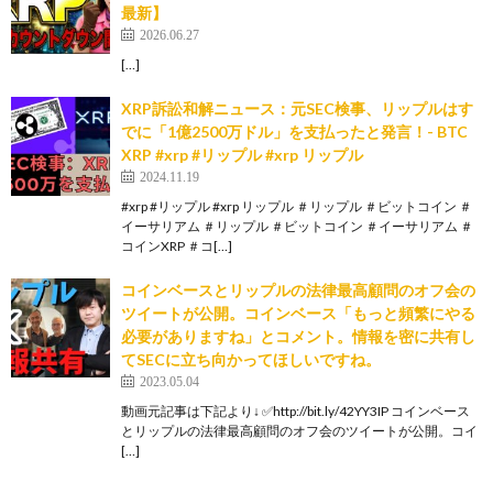
最新】
2026.06.27
[…]
XRP訴訟和解ニュース：元SEC検事、リップルはす
でに「1億2500万ドル」を支払ったと発言！- BTC
XRP #xrp #リップル #xrp リップル
2024.11.19
#xrp #リップル #xrp リップル ＃リップル ＃ビットコイン ＃
イーサリアム ＃リップル ＃ビットコイン ＃イーサリアム ＃
コインXRP ＃コ[…]
コインベースとリップルの法律最高顧問のオフ会の
ツイートが公開。コインベース「もっと頻繁にやる
必要がありますね」とコメント。情報を密に共有し
てSECに立ち向かってほしいですね。
2023.05.04
動画元記事は下記より↓ ✅http://bit.ly/42YY3IP コインベース
とリップルの法律最高顧問のオフ会のツイートが公開。コイ
[…]