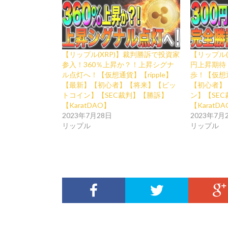
【リップル(XRP)】裁判勝訴で投資家
【リップル(
参入！360％上昇か？！上昇シグナ
円上昇期待
ル点灯へ！【仮想通貨】【ripple】
歩！【仮想通
【最新】【初心者】【将来】【ビッ
【初心者】
トコイン】【SEC裁判】【勝訴】
ン】【SE
【KaratDAO】
【KaratD
2023年7月28日
2023年7月
リップル
リップル