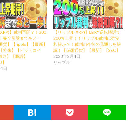
XRP)】裁判再開？！300
【リップル(XRP)】LBRY逆転勝訴で
！完全勝訴まであと一
200％上昇！！リップル裁判は強制
貨】【ripple】【最新】
和解か？！裁判の今後の見通しを解
【将来】【ビットコイ
説！【仮想通貨】【最新】【SEC】
C裁判】【勝訴】
2023年2月4日
AO】
リップル
24日