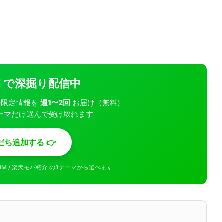
INE で深掘り配信中
モバの限定情報を
週1〜2回
お届け（無料）
ーマだけ選んで受け取れます
だち追加する 👉
MMM / 楽天モバ紹介 の3テーマから選べます