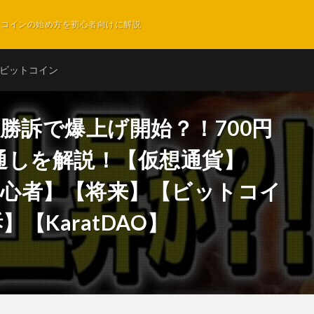
ットコインの始め方を初心者向けに解説
ビットコイン
全勝訴で爆上げ開始？！700円
通しを解説！【仮想通貨】
【初心者】【将来】【ビットコイ
【KaratDAO】