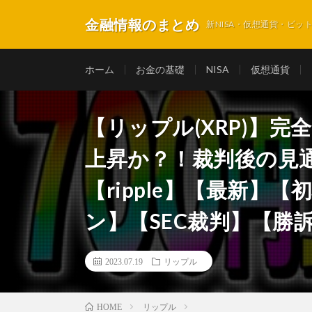
金融情報のまとめ
新NISA・仮想通貨・ビ
ホーム
お金の基礎
NISA
仮想通貨
【リップル(XRP)】完
上昇か？！裁判後の見
【ripple】【最新】
ン】【SEC裁判】【勝訴】
2023.07.19
リップル
リップル
HOME