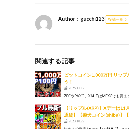
Author：gucchi123
投稿一覧
関連する記事
ビットコイン1,000万円 リ
う！
2025.11.17
ZECやPAXG、XAUTはMEXCでも買えます↓ http
【リップル(XRP)】Xデーは1
通貨】【柴犬コイン(shiba)
2023.10.29