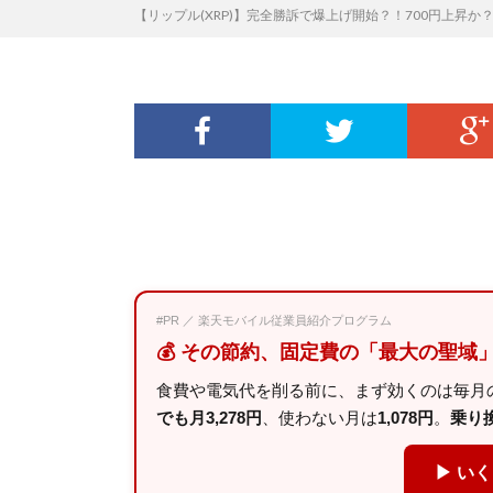
【リップル(XRP)】完全勝訴で爆上げ開始？！700円上昇か
#PR ／ 楽天モバイル従業員紹介プログラム
💰 その節約、固定費の「最大の聖域
食費や電気代を削る前に、まず効くのは毎月の
でも月3,278円
、使わない月は
1,078円
。
乗り換え
▶ い