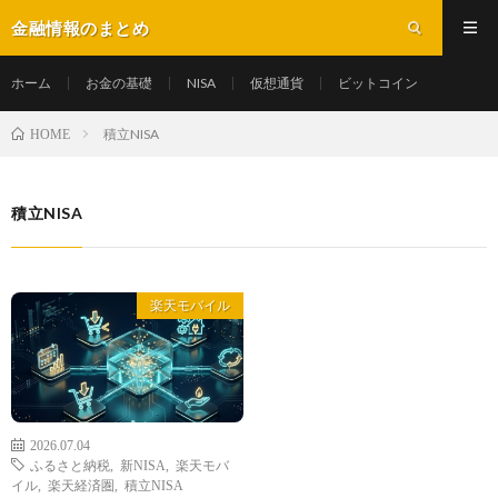
金融情報のまとめ
ホーム
お金の基礎
NISA
仮想通貨
ビットコイン
積立NISA
HOME
積立NISA
楽天モバイル
2026.07.04
ふるさと納税
,
新NISA
,
楽天モバ
イル
,
楽天経済圏
,
積立NISA