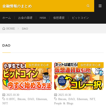
金融情報のまとめ
ホーム
お金の基礎
NISA
仮想通貨
ビットコイン
DAO
HOME
DAO
仮想通貨 初心者
仮想通貨 初心者
2025.10.30
2025.10.30
0.1BTC
,
Bitcoin
,
DAO
,
Ethereum
,
Bitcoin
,
DAO
,
Ethereum
,
NFT
,
NFT
People & Blogs