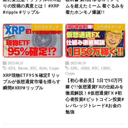
りの投稿の真意とは！ #XRP
ムを超えたミーム 着ぐるみを
#ripple #リップル
着たホンモノ爆誕!!
仮想通貨 初心者
仮想通貨 初心者
2025.06.25
2025.06.19
ADA
,
Bitcoin
,
BTC
,
Bybit
,
Crypto
AML
,
AMM
,
BTC
,
CBDC
,
Crypto
XRP現物ETF95％確定⁉ リッ
【初心者必見】1日で50万円
プルが仮想通貨市場を揺らす
稼ぐ!!仮想通貨FXの仕組みを
瞬間#XRP#リップル
徹底解説！#仮想通貨FX #初
心者投資#ビットコイン投資#
レバレッジトレード#お金の
勉強