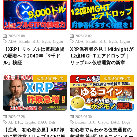
2025.09.08
2025.08.02
ADA
,
Bitcoin
,
BTC
,
Bybit
,
Crypto
ADA
,
Bitcoin
,
BTC
,
Bybit
,
Crypto
【XRP】リップルは仮想通貨
XRP保有者必見！Midnightが
の覇者へ？2040年「9千ド
12億NIGHTエアドロップ｜
ル」検証
リップル×仮想通貨の新章
仮想通貨 初心者
仮想通貨 初心者
2025.07.28
2025.06.30
AI
,
BTC
,
Crypto
,
DAO
,
Defi
Bitcoin
,
BTC
,
Crypto
,
DAO
,
Doge
【注意 初心者必見】XRP詐
初心者でもわかる仮想通貨の
欺に要注意！リップルCEO怒
教科書 第5回 ゆるコイン ミー