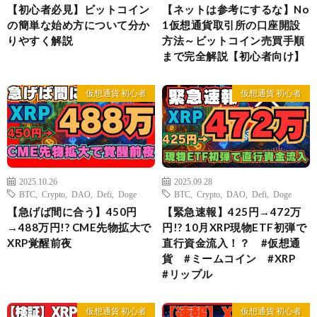
【初心者必見】ビットコイン
【ネットは参考にするな】No
の簡単な始め方について分か
1仮想通貨取引所の口座開設
りやすく解説
方法～ビットコイン売買手順
まで完全解説【初心者向け】
仮想通貨 初心者
仮想通貨 初心者
2025.10.26
2025.09.28
BTC
,
Crypto
,
DAO
,
Defi
,
Doge
BTC
,
Crypto
,
DAO
,
Defi
,
Doge
【急げば間に合う】450円
【緊急速報】425円→472万
→488万円!? CME先物拡大で
円!? 10月XRP現物ETF初弾で
XRP覚醒前夜
直行資金流入！？ #仮想通
貨 #ミームコイン #XRP
#リップル
仮想通貨 初心者
仮想通貨 初心者