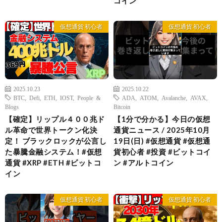
コイン
仮想通貨 初心者
仮想通貨 初心者
2025.10.23
2025.10.22
BTC
,
Defi
,
ETH
,
IOST
,
People &
ADA
,
ATOM
,
Avalanche
,
AVAX
,
Blogs
Bitcoin
【確定】リップル４００兆ド
【1分で分かる】今日の仮想
ル革命で世界トークン化決
通貨ニュース / 2025年10月
定！ ブラックロックが公言し
19日(日) #仮想通貨 #仮想通
た暴騰金融システム！#仮想
貨初心者 #投資 #ビットコイ
通貨 #XRP #ETH #ビットコ
ン #アルトコイン
イン
仮想通貨 初心者
仮想通貨 初心者