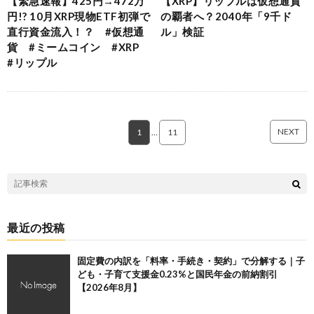
【緊急速報】425円→472万
【XRP】リップルは仮想通貨
円!? 10月XRP現物ETF初弾で
の覇者へ？2040年「9千ド
直行資金流入！？ #仮想通
ル」検証
貨 #ミームコイン #XRP
#リップル
NEXT
1
…
11
最近の投稿
固定費の内訳を「料率・手続き・契約」で分解する｜子
ども・子育て支援金0.23%と国民年金の前納割引
【2026年8月】