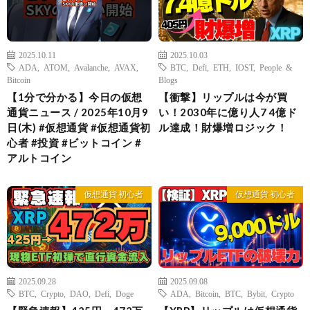
2025.10.11
2025.10.03
ADA
,
ATOM
,
Avalanche
,
AVAX
,
BTC
,
Defi
,
ETH
,
IOST
,
People &
Bitcoin
Blogs
【1分で分かる】今日の仮想
【衝撃】リップルは今が買
通貨ニュース / 2025年10月9
い！2030年に億り人7 4億ド
日(木) #仮想通貨 #仮想通貨初
ル達成！財爆増ロジック！
心者 #投資 #ビットコイン #
アルトコイン
仮想通貨 初心者
仮想通貨 初心者
2025.09.28
2025.09.08
BTC
,
Crypto
,
DAO
,
Defi
,
Doge
ADA
,
Bitcoin
,
BTC
,
Bybit
,
Crypto