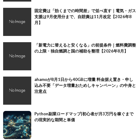
固定費は「効くまでの時間差」で並べ直す｜電気・ガス
支援は9月使用分まで、自賠責は11月改定【2026年8
月】
「新電力に替えると安くなる」の前提条件｜燃料費調整
の上限・独自燃調と国の補助を整理【2026年8月】
ahamoが8月1日から40GBに増量 料金据え置き・申し
込み不要「データ増量おためしキャンペーン」の中身と
注意点
Python副業ロードマップ|初心者が月3万円を稼ぐまで
の現実的な期間と単価