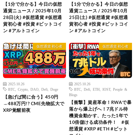
【1分で分かる】今日の仮想
【1分で分かる】今日の仮想
通貨ニュース / 2025年10月
通貨ニュース / 2025年10月
28日(火) #仮想通貨 #仮想通
25日(土) #仮想通貨 #仮想通
貨初心者 #投資 #ビットコイ
貨初心者 #投資 #ビットコイ
ン #アルトコイン
ン #アルトコイン
仮想通貨 初心者
仮想通貨 初心者
2025.10.26
2025.10.26
BTC
,
Crypto
,
DAO
,
Defi
,
Doge
BTC
,
Defi
,
ETH
,
IOST
,
People &
Blogs
【急げば間に合う】450円
【衝撃】資産革命！RWAで暴
→488万円!? CME先物拡大で
落から爆上げへ！7兆ドル待
XRP覚醒前夜
機資金動かす、たった1年で
10倍儲ける成功条件！ #仮
想通貨 #XRP #ETH #ビット