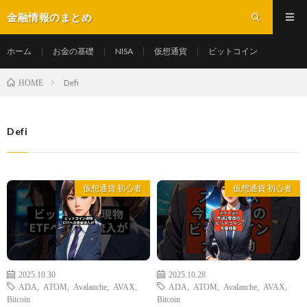
金融情報のまとめ
ホーム
お金の基礎
NISA
仮想通貨
ビットコイン
Defi
HOME
Defi
仮想通貨 初心者
仮想通貨 初心者
2025.10.30
2025.10.28
ADA
,
ATOM
,
Avalanche
,
AVAX
,
ADA
,
ATOM
,
Avalanche
,
AVAX
,
Bitcoin
Bitcoin