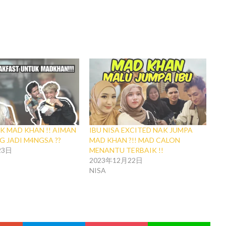
K MAD KHAN !! AIMAN
IBU NISA EXCITED NAK JUMPA
 JADI M4NGSA ??
MAD KHAN ?!! MAD CALON
23日
MENANTU TERBAIK !!
2023年12月22日
NISA