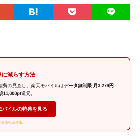
単に減らす方法
信費の見直し。楽天モバイルは
データ無制限 月3,278円
＋
11,000pt
還元。
モバイルの特典を見る
Eで個別相談可能
。