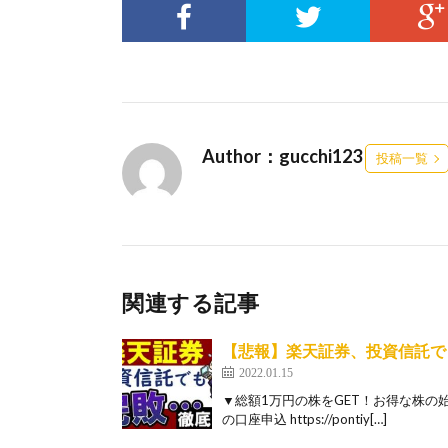
Author：gucchi123
投稿一覧
関連する記事
【悲報】楽天証券、投資信託でも
2022.01.15
▼総額1万円の株をGET！お得な株の始
の口座申込 https://pontiy[…]