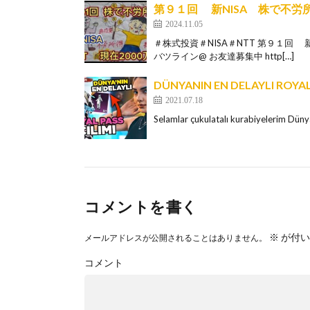
第９１回 新NISA 株で不労
2024.11.05
＃株式投資＃NISA＃NTT 第９１回
バツライン@ お友達募集中 http[…]
DÜNYANIN EN DELAYLI ROYALE
2021.07.18
Selamlar çukulatalı kurabiyelerim Dünya
コメントを書く
※
が付い
メールアドレスが公開されることはありません。
コメント