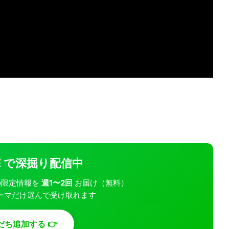
INE で深掘り配信中
モバの限定情報を
週1〜2回
お届け（無料）
ーマだけ選んで受け取れます
だち追加する 👉