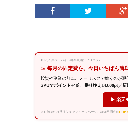
#PR ／ 楽天モバイル従業員紹介プログラム
📉 毎月の固定費を、今日いちばん簡
投資や副業の前に、ノーリスクで効くのが通
SPUでポイント+4倍
、
乗り換え14,000pt／新規
▶ 楽天
※付与条件は遷移先キャンペーンページ。詳細不明点は
LIN