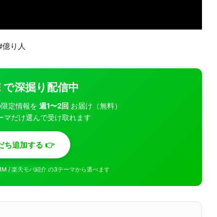
 #億り人
INE で深掘り配信中
モバの限定情報を
週1〜2回
お届け（無料）
ーマだけ選んで受け取れます
だち追加する 👉
MMM / 楽天モバ紹介 の3テーマから選べます