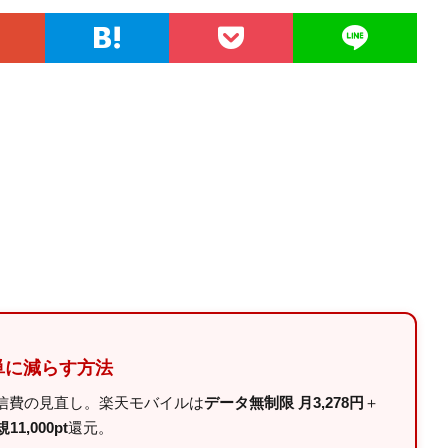
単に減らす方法
信費の見直し。楽天モバイルは
データ無制限 月3,278円
＋
11,000pt
還元。