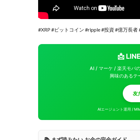
#XRP #ビットコイン #ripple #投資 #億万長者
📩 L
AI / マーケ / 楽天
興味のあるテ
友
AIエージェント運用 / 
📚 まず読みたい お金の完全ガイド