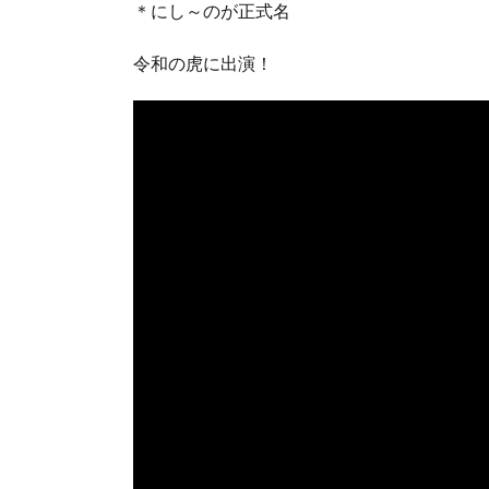
＊にし～のが正式名
令和の虎に出演！