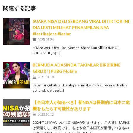
関連する記事
SUARA NISA DELI SERDANG VIRAL DITIKTOK INI
DIA LESTI MELIHAT PENAMPILAN NYA
#lestikejora #leslar
2025.07.24
✅️JANGAN LUPA Like, Komen, Share Dan Klik TOMBOL
SUBSCRIBE, G[…]
BERMUDA ADASINDA TAKIMLAR BİRBİRİNE
GİRDİ!! | PUBG Mobile
2021.01.19
Selamlar çukulatalı kurabiyelerim 4 günlük sürecin ardından
sonunda o video[…]
【全日本人が知るべき】新NISAは長期的に日本に危
機をもたらす可能性があります
2023.10.12
2024年1月からついに新NISAが始まります。この新NISA自体
は素晴らしい制度です。もはや全日本国民が活用すべきもの