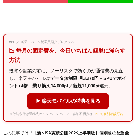
#PR ／ 楽天モバイル従業員紹介プログラム
📉 毎月の固定費を、今日いちばん簡単に減らす
方法
投資や副業の前に、ノーリスクで効くのが通信費の見直
し。楽天モバイルは
データ無制限 月3,278円
＋
SPUでポイ
ント+4倍
、
乗り換え14,000pt／新規11,000pt
還元。
▶ 楽天モバイルの特典を見る
※付与条件は遷移先キャンペーンページ。詳細不明点は
LINEで個別相談可能
。
この記事では
「【新NISA実績公開2026上半期版】個別株の配当金