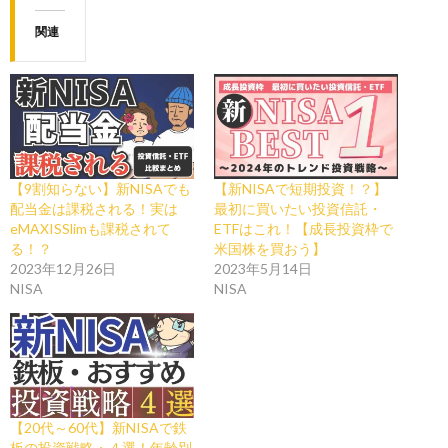
関連
【9割知らない】新NISAでも
【新NISAで短期投資！？】
配当金は課税される！実は
最初に買いたい投資信託・
eMAXISSlimも課税されて
ETFはこれ！【成長投資枠で
る！？
米国株を買おう】
2023年12月26日
2023年5月14日
NISA
NISA
【20代～60代】新NISAで鉄
板の投資戦略・４選！年齢別