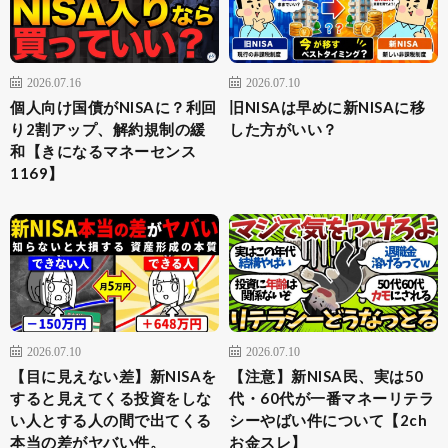
2026.07.16
2026.07.10
個人向け国債がNISAに？利回
旧NISAは早めに新NISAに移
り2割アップ、解約規制の緩
した方がいい？
和【きになるマネーセンス
1169】
2026.07.10
2026.07.10
【目に見えない差】新NISAを
【注意】新NISA民、実は50
すると見えてくる投資をしな
代・60代が一番マネーリテラ
い人とする人の間で出てくる
シーやばい件について【2ch
本当の差がヤバい件。
お金スレ】