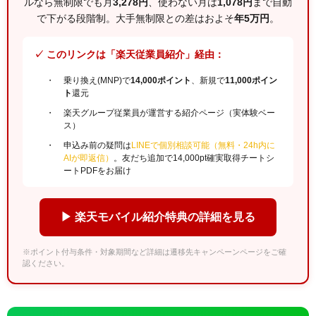
ルなら無制限でも月
3,278円
、使わない月は
1,078円
まで自動
で下がる段階制。大手無制限との差はおよそ
年5万円
。
✓ このリンクは「楽天従業員紹介」経由：
乗り換え(MNP)で
14,000ポイント
、新規で
11,000ポイン
ト
還元
楽天グループ従業員が運営する紹介ページ（実体験ベー
ス）
申込み前の疑問は
LINEで個別相談可能（無料・24h内に
AIが即返信）
。友だち追加で14,000pt確実取得チートシ
ートPDFをお届け
▶ 楽天モバイル紹介特典の詳細を見る
※ポイント付与条件・対象期間など詳細は遷移先キャンペーンページをご確
認ください。