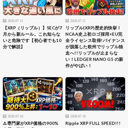
2026.07.11
2026.07.11
【XRP（リップル）】SECが7
リップル(XRP)歴史的快挙！
月から新ルール。これ知らな
NCAA史上初ロゴ採用×EU完
いと危険です【初心者でも10
全ライセンス取得!バイナンス
分で解説】
が脱落した欧州でリップル独
走へ!!リップルが止まらな
い！LEDGER NANO G5 の新
作がやばい！
2026.07.10
2026.07.10
⚠️専門家がXRP価格の900%
Ripple XRP FULL SPEED!!!