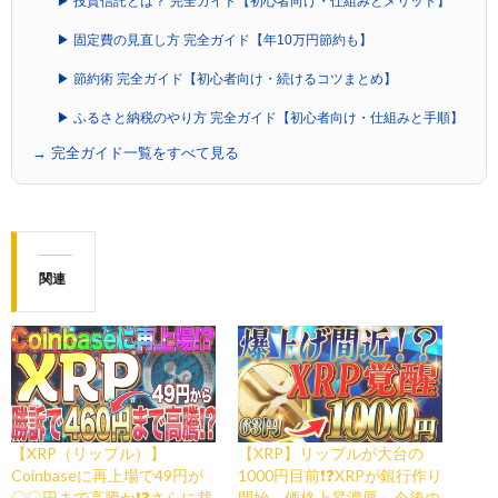
▶ 投資信託とは？ 完全ガイド【初心者向け・仕組みとメリット】
▶ 固定費の見直し方 完全ガイド【年10万円節約も】
▶ 節約術 完全ガイド【初心者向け・続けるコツまとめ】
▶ ふるさと納税のやり方 完全ガイド【初心者向け・仕組みと手順】
→ 完全ガイド一覧をすべて見る
関連
【XRP（リップル）】
【XRP】リップルが大台の
Coinbaseに再上場で49円が
1000円目前❗️❓XRPが銀行作り
〇〇円まで高騰か❗️❓さらに裁
開始→価格上昇濃厚。今後の