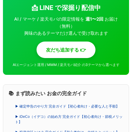
📩 LINE で深掘り配信中
AI / マーケ / 楽天モバの限定情報を
週1〜2回
お届け
（無料）
興味のあるテーマだけ選んで受け取れます
友だち追加する 👉
AIエージェント運用 / MMM / 楽天モバ紹介 の3テーマから選べます
📚 まず読みたい お金の完全ガイド
▶ 確定申告のやり方 完全ガイド【初心者向け・必要な人と手順】
▶ iDeCo（イデコ）の始め方 完全ガイド【初心者向け・節税メリッ
ト】