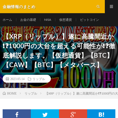
金融情報のまとめ
ホーム
お金の基礎
NISA
仮想通貨
ビットコイン
【XRP（リップル）】遂に高騰間近か
❗️❓1000円の大台を超える可能性が❗️❓徹
底解説します。【仮想通貨】【BTC】
【CAW】【BTC】【メタバース】
2023.05.14
リップル
リップル
【XRP（リップル）】遂に高騰間近か❗️❓1000円
HOME