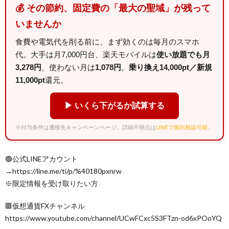
💰 その節約、固定費の「最大の聖域」が残って
いませんか
食費や電気代を削る前に、まず効くのは毎月のスマホ
代。大手は月7,000円台、楽天モバイルは
使い放題でも月
3,278円
、使わない月は
1,078円
。
乗り換え14,000pt／新規
11,000pt
還元。
▶ いくら下がるか試算する
※付与条件は遷移先キャンペーンページ。詳細不明点は
LINEで個別相談可能
。
🟢公式LINEアカウント
→https://line.me/ti/p/%40180pxnrw
※限定情報を受け取りたい方
🟥仮想通貨FXチャンネル
https://www.youtube.com/channel/UCwFCxc5S3FTzn-od6xPOoYQ