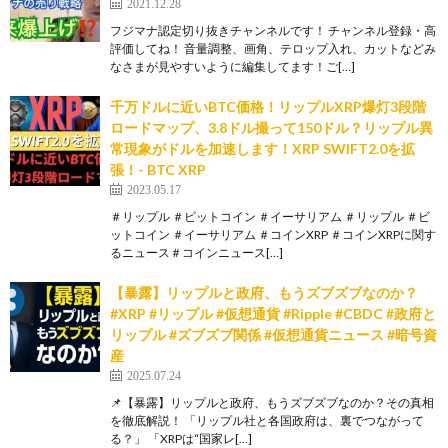
2021.12.28
フジマナ認定切り抜きチャンネルです！ チャンネル登録・高
評価してね！ 音量調整、画角、テロップ入れ、カットなどみ
なさまが見やすいように編集してます！ご[…]
千万ドルに近いBTC価格！リップルXRP爆灯3段階
ロードマップ、3.8ドル撮って150ドル？リップル異
常現象がドルを加速します！XRP SWIFT2.0を拡
張！- BTC XRP
2023.05.17
＃リップル ＃ビットコイン ＃イーサリアム ＃リップル ＃ビ
ットコイン ＃イーサリアム ＃コインXRP ＃コインXRPに関す
るニュース＃コインニュース[…]
【暴露】リップルと政府、もうズブズブなのか？
#XRP #リップル #仮想通貨 #Ripple #CBDC #政府と
リップル #ズブズブ関係 #仮想通貨ニュース #暗号資
産
2025.07.24
📌【暴露】リップルと政府、もうズブズブなのか？その真相
を徹底解説！ 「リップル社と各国政府は、裏でつながって
る？」 「XRPは“国家レ[…]