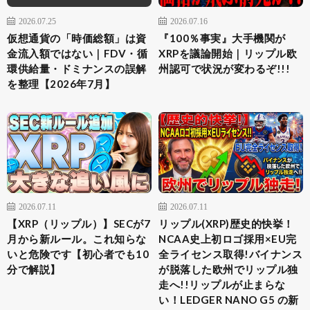
2026.07.25
2026.07.16
仮想通貨の「時価総額」は資
『100％事実』大手機関が
金流入額ではない｜FDV・循
XRPを議論開始｜リップル欧
環供給量・ドミナンスの誤解
州認可で状況が変わるぞ!!!
を整理【2026年7月】
2026.07.11
2026.07.11
【XRP（リップル）】SECが7
リップル(XRP)歴史的快挙！
月から新ルール。これ知らな
NCAA史上初ロゴ採用×EU完
いと危険です【初心者でも10
全ライセンス取得!バイナンス
分で解説】
が脱落した欧州でリップル独
走へ!!リップルが止まらな
い！LEDGER NANO G5 の新