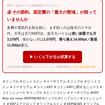
#PR ／ 楽天モバイル従業員紹介プログラム
💰 その節約、固定費の「最大の聖域」が残って
いませんか
食費や電気代を削る前に、まず効くのは毎月のスマホ
代。大手は月7,000円台、楽天モバイルは
使い放題でも月
3,278円
、使わない月は
1,078円
。
乗り換え14,000pt／新規
11,000pt
還元。
▶ いくら下がるか試算する
※付与条件は遷移先キャンペーンページ。詳細不明点は
LINEで個別相談可能
。
＃リップル ＃ビットコイン ＃イーサリアム ＃リップル ＃ビットコ
イン ＃イーサリアム ＃コインXRP ＃コインXRPに関するニュース＃
コインニュース ＃リップル ＃ビットコイン ＃イーサリアム #XRP
#xrp sec news #XRPNEWS #リップル #リップコイン #コインニュー
ス ＃XRPエアドロップ ＃リップルコイン ＃XRPNEWS ＃リップル