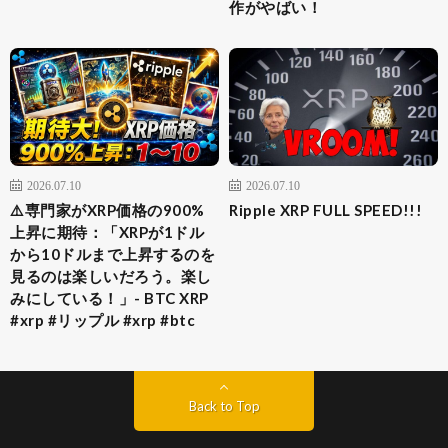
作がやばい！
2026.07.10
2026.07.10
⚠️専門家がXRP価格の900%
Ripple XRP FULL SPEED!!!
上昇に期待：「XRPが1ドル
から10ドルまで上昇するのを
見るのは楽しいだろう。楽し
みにしている！」- BTC XRP
#xrp #リップル #xrp #btc
Back to Top