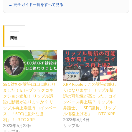
→ 完全ガイド一覧をすべて見る
関連
SEC対XRP訴訟はほぼ終わり
XRP Ripple：この訴訟の終わ
ました！ ETHブラックコネ
りになります！ リップル勝
クション追加！ リップル訴
訴の可能性が高まった、コイ
訟に影響がありますか？ リ
ンベース再上場？ リップル
ップル再上場狙うコインベー
弁護士、「SEC議長、リップ
ス、「SECに意外な勝
ル価格上げる」！- BTC XRP
利」！- BTC XRP
2023年6月4日
2023年6月23日
リップル
リップル