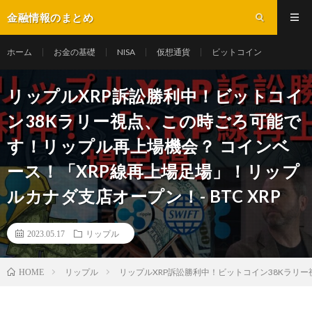
金融情報のまとめ
ホーム
お金の基礎
NISA
仮想通貨
ビットコイン
リップルXRP訴訟勝利中！ビットコイ
ン38Kラリー視点、この時ごろ可能で
す！リップル再上場機会？ コインベ
ース！「XRP線再上場足場」！リップ
ルカナダ支店オープン！- BTC XRP
2023.05.17
リップル
リップル
リップルXRP訴訟勝利中！ビットコイン38Kラリー
HOME