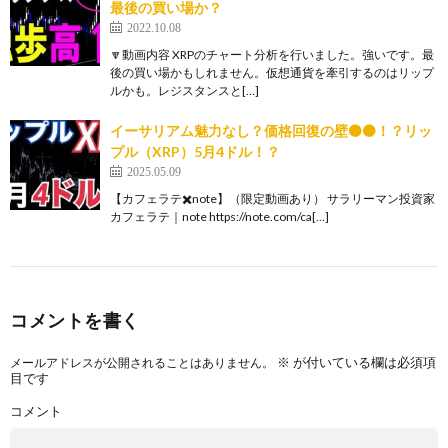
最後の買い場か？
2022.10.08
🔽動画内容 XRPのチャート分析を行いました。強いです。最
後の買い場かもしれません。仮想通貨を牽引するのはリップ
ルかも。レジスタンスと[…]
イーサリアム魅力なし？価格回復の壁⚫️⚫️！？リッ
プル（XRP）5月4ドル！？
2025.05.09
【カフェラテ✖️note】（限定動画あり） サラリーマン投資家
カフェラテ｜note https://note.com/ca[…]
コメントを書く
※
が付いている欄は必須項
メールアドレスが公開されることはありません。
目です
コメント