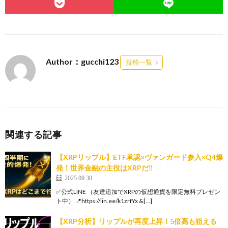
Author：gucchi123
投稿一覧
関連する記事
【XRPリップル】ETF承認×ヴァンガード参入×Q4爆
発！世界金融の主役はXRPだ‼
2025.09.30
✅公式LINE （友達追加でXRPの仮想通貨を限定無料プレゼン
ト中） 📍https://lin.ee/k1zrfYx &[…]
【XRP分析】リップルが再度上昇！5倍高も狙える