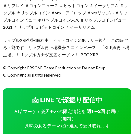
＃リプレイ ＃コインニュース ＃ビットコイン ＃イーサリアム ＃リ
ップル ＃リップルコイン ＃xrpエアドロップ ＃xrpリップル ＃リッ
プルコインビュー ＃リップルコイン未来 ＃リップルコインビュー
2021 ＃リップル ＃ビットコイン ＃イーサリアム
リップルXRP訴訟勝利中！ビットコイン38Kラリー視点、この時ご
ろ可能です！リップル再上場機会？ コインベース！「XRP線再上場
足場」！リップルカナダ支店オープン！- BTC XRP
© Copyright FRSCAE Team Production ☞ Do not Reup
© Copyright all rights reserved
📩 LINE で深掘り配信中
AI / マーケ / 楽天モバの限定情報を
週1〜2回
お届け
（無料）
興味のあるテーマだけ選んで受け取れます