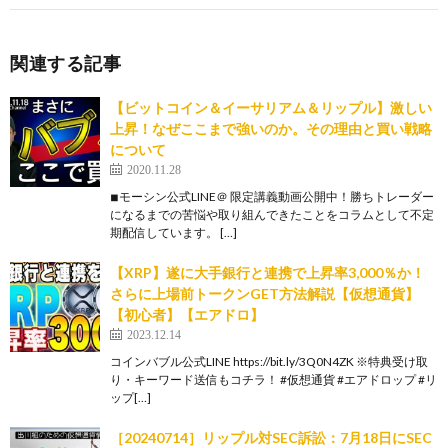
関連する記事
【ビットコイン＆イーサリアム＆リップル】激しい
上昇！なぜここまで強いのか。その理由と買い戦略
について
2020.11.28
◾︎モーシン公式LINE＠ 限定講義動画公開中！勝ちトレーダー
になるまでの苦悩や取り組んできたことをコラムとして不定
期配信しています。 […]
【XRP】遂に大手銀行と連携で上昇率3,000％か！
さらに上場前トークンGET方法解説【仮想通貨】
【初心者】【エアドロ】
2023.12.14
コインバブル公式LINE https://bit.ly/3Q0N4ZK ※特典受け取
り・キーワード送信もコチラ！ #仮想通貨 #エアドロップ #リ
ップ[…]
［20240714］リップル対SEC訴訟：7月18日にSEC