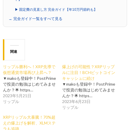
▶ 固定費の見直し方 完全ガイド【年10万円節約も】
→ 完全ガイド一覧をすべて見る
関連
リップル勝利へ！XRP先導で
爆上げの可能性？XRPリップ
仮想通貨市場再び上昇へ？
ルに注目！BCHビットコイン
▼makoも登録中！PostPrime
キャッシュに続け
で投資の勉強はじめてみませ
▼makoも登録中！PostPrime
んか？🌟 https…
で投資の勉強はじめてみませ
2023年5月21日
んか？🌟 https…
リップル
2023年6月23日
リップル
XRPリップル大暴騰！70%超
えの爆上げを解析、XLMステ
ラも追跡