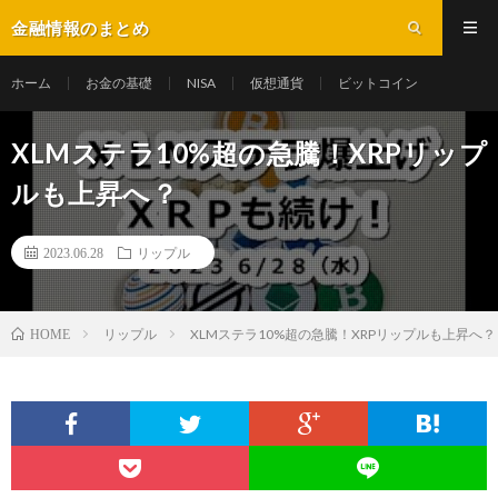
金融情報のまとめ
ホーム
お金の基礎
NISA
仮想通貨
ビットコイン
XLMステラ10%超の急騰！XRPリップ
ルも上昇へ？
2023.06.28
リップル
リップル
XLMステラ10%超の急騰！XRPリップルも上昇へ？
HOME