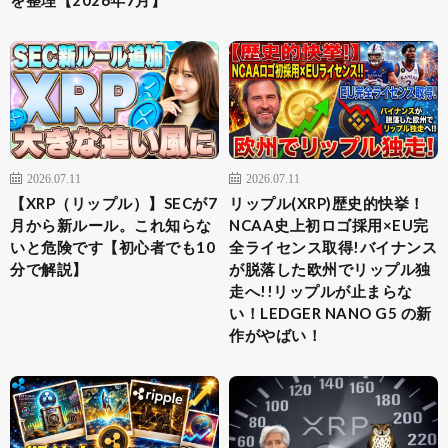
を整理【2026年7月】
2026.07.11
2026.07.11
【XRP（リップル）】SECが7
リップル(XRP)歴史的快挙！
月から新ルール。これ知らな
NCAA史上初ロゴ採用×EU完
いと危険です【初心者でも10
全ライセンス取得!バイナンス
分で解説】
が脱落した欧州でリップル独
走へ!!リップルが止まらな
い！LEDGER NANO G5 の新
作がやばい！