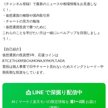
《チャンネル登録》で最新のニュースや相場情報をお見逃しな
く！。
・仮想通貨の種類や国内取引所
・チャートの見方の勉強
・仮想通貨投資で勝つために
これらのことを学びたい方は一緒にレベルアップを目指しましょ
う！。
【自己紹介】
仮想通貨の投資歴5年、応援コインは
BTC,ETH,XRP,BCH,MONA,XYM,PLT,ADA
普段は個人事業で日中チャート見れないためスイングトレード～中
期長期な投資をしています。
📩 LINE で深掘り配信中
AI / マーケ / 楽天モバの限定情報を
週1〜2回
お届け
（無料）