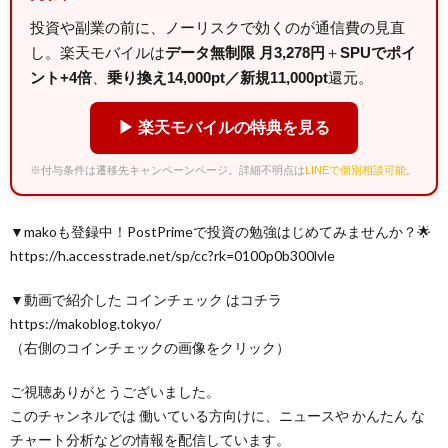
投資や副業の前に、ノーリスクで効くのが通信費の見直
し。楽天モバイルは
データ無制限 月3,278円
＋
SPUでポイ
ント+4倍
、
乗り換え14,000pt／新規11,000pt
還元。
▶ 楽天モバイルの特典を見る
※付与条件は遷移先キャンペーンページ。詳細不明点は
LINEで個別相談可能
。
▼makoも登録中！PostPrimeで投資の勉強はじめてみませんか？🌟
https://h.accesstrade.net/sp/cc?rk=0100p0b300lvle
▼動画で紹介した コインチェック はコチラ
https://makoblog.tokyo/
（右側のコインチェックの画像をクリック）
ご視聴ありがとうございました。
このチャンネルでは 働いている方向けに、ニュースや かんたん な
チャート分析などの情報を配信しています。