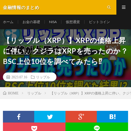
金融情報のまとめ
ホーム
お金の基礎
NISA
仮想通貨
ビットコイン
【リップル（XRP）】XRPの価格上昇
に伴い、クジラはXRPを売ったのか？
BSC上位10位を調べてみたら⁉
2023.07.16
リップル
リップル
【リップル（XRP）】XRPの価格上昇に伴い、クジラ
HOME