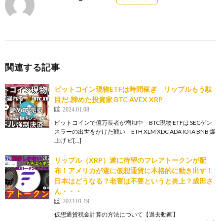
関連する記事
ビットコイン現物ETFは時間稼ぎ リップルもう駄
目だ..諦めた投資家 BTC AVEX XRP
2024.01.08
ビットコインで億万長者が増加中 BTC現物 ETFは SECゲン
スラーの出世をかけた戦い ETH XLM XDC ADA IOTA BNB 爆
上げ ビ[…]
リップル（XRP）遂に待望のフレアトークンが配
布！アメリカが遂に仮想通貨に本格的に動き出す！
日本はどうなる？老害は不要というと炎上？成田さ
ん・・・
2023.01.19
仮想通貨税金計算の方法について【過去動画】