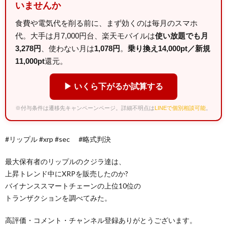
いませんか
食費や電気代を削る前に、まず効くのは毎月のスマホ
代。大手は月7,000円台、楽天モバイルは
使い放題でも月
3,278円
、使わない月は
1,078円
。
乗り換え14,000pt／新規
11,000pt
還元。
▶ いくら下がるか試算する
※付与条件は遷移先キャンペーンページ。詳細不明点は
LINEで個別相談可能
。
#リップル #xrp #sec #略式判決
最大保有者のリップルのクジラ達は、
上昇トレンド中にXRPを販売したのか?
バイナンススマートチェーンの上位10位の
トランザクションを調べてみた。
高評価・コメント・チャンネル登録ありがとうございます。