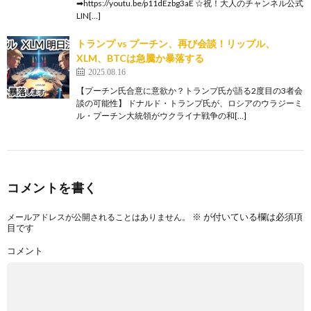
➡https://youtu.be/p11dEzbg3aE ☆祝！大人のチャンネル公式
LIN[…]
トランプ vs プーチン、再び会談！リップル、
XLM、BTCは急騰か暴落する
2025.08.16
【プーチン氏合意に意欲か？トランプ氏が語る2度目の3者会
談の可能性】 ドナルド・トランプ氏が、ロシアのウラジーミ
ル・プーチン大統領がウクライナ戦争の和[…]
コメントを書く
※
が付いている欄は必須項
メールアドレスが公開されることはありません。
目です
コメント