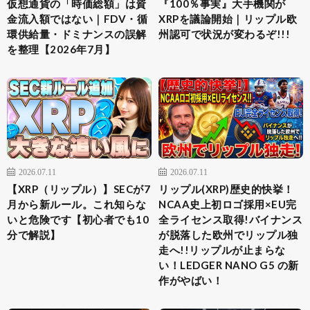
仮想通貨の「時価総額」は資
『100％事実』大手機関が
金流入額ではない｜FDV・循
XRPを議論開始｜リップル欧
環供給量・ドミナンスの誤解
州認可で状況が変わるぞ!!!
を整理【2026年7月】
2026.07.11
2026.07.11
【XRP（リップル）】SECが7
リップル(XRP)歴史的快挙！
月から新ルール。これ知らな
NCAA史上初ロゴ採用×EU完
いと危険です【初心者でも10
全ライセンス取得!バイナンス
分で解説】
が脱落した欧州でリップル独
走へ!!リップルが止まらな
い！LEDGER NANO G5 の新
作がやばい！