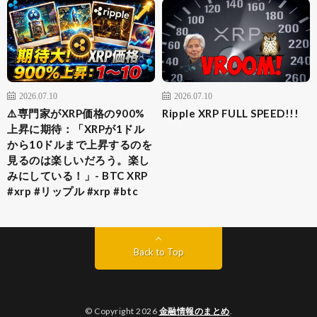
2026.07.10
2026.07.10
⚠️専門家がXRP価格の900%
Ripple XRP FULL SPEED!!!
上昇に期待：「XRPが1ドル
から10ドルまで上昇するのを
見るのは楽しいだろう。楽し
みにしている！」- BTC XRP
#xrp #リップル #xrp #btc
Back to Top
© Copyright 2026
金融情報のまとめ
.