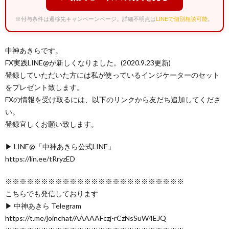
※付与条件は遷移先キャンペーンページ。詳細不明点は
LINEで個別相談可能
。
中神あきらです。
FX実践LINE@が新しくなりました。(2020.9.23更新)
登録していただいた方には私が使っているインジケーターのセット
をプレゼント致します。
FXの情報を受け取るには、以下のリンクから友だち追加してくださ
い。
登録宜しくお願い致します。
▶︎ LINE@「中神あきら公式LINE」
https://lin.ee/tRryzED
※※※※※※※※※※※※※※※※※※※※※※※※※
こちらでも発信しております
▶︎ 中神あきら Telegram
https://t.me/joinchat/AAAAAFczj-rCzNsSuW4EJQ