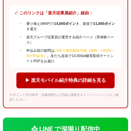
✓ このリンクは「楽天従業員紹介」経由：
乗り換え(MNP)で
14,000ポイント
、新規で
11,000ポイン
ト
還元
楽天グループ従業員が運営する紹介ページ（実体験ベー
ス）
申込み前の疑問は
LINEで個別相談可能（無料・24h内に
AIが即返信）
。友だち追加で14,000pt確実取得チートシ
ートPDFをお届け
▶ 楽天モバイル紹介特典の詳細を見る
※ポイント付与条件・対象期間など詳細は遷移先キャンペーンページをご確
認ください。
📩 LINE で深掘り配信中