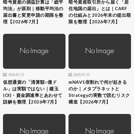
暗号資産の損益計算は「総平
暗号資産取引所から届く「居
均法」が原則｜移動平均法の
住地国の届出」とは｜CARF
届出書と変更申請の期限を整
の仕組みと2026年末の提出期
理【2026年7月】
限を整理【2026年7月】
2026.07.25
2026.07.25
仮想通貨の「清算額○億ド
mNAV1倍割れで何が起きる
ル」は実額ではない｜建玉
のか｜メタプラネットと
(OI)・資金調達率とあわせて
Strategyの実数で読むリスク
誤解を整理【2026年7月】
構造【2026年7月】