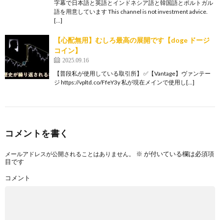
字幕で日本語と英語とインドネシア語と韓国語とポルトガル
語を用意しています This channel is not investment advice.
[…]
【心配無用】むしろ最高の展開です【doge ドージ
コイン】
2025.09.16
【普段私が使用している取引所】 ✅【Vantage】ヴァンテー
ジ https://vpltd.co/FfeY3y 私が現在メインで使用し[…]
コメントを書く
※
が付いている欄は必須項
メールアドレスが公開されることはありません。
目です
コメント