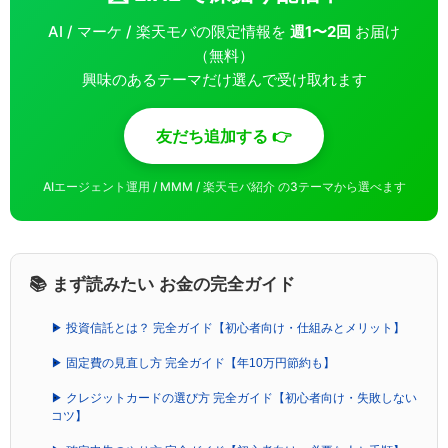
AI / マーケ / 楽天モバの限定情報を
週1〜2回
お届け
（無料）
興味のあるテーマだけ選んで受け取れます
友だち追加する 👉
AIエージェント運用 / MMM / 楽天モバ紹介 の3テーマから選べます
📚 まず読みたい お金の完全ガイド
▶ 投資信託とは？ 完全ガイド【初心者向け・仕組みとメリット】
▶ 固定費の見直し方 完全ガイド【年10万円節約も】
▶ クレジットカードの選び方 完全ガイド【初心者向け・失敗しない
コツ】