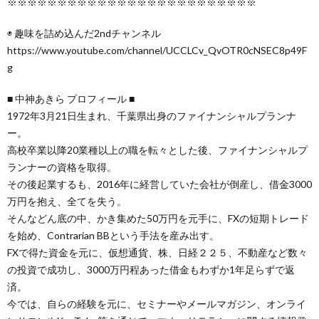
※※※※※※※※※※※※※※※※※※※※※※※※※
◉ 趣味を詰め込んだ2ndチャンネル
https://www.youtube.com/channel/UCCLCv_QvOTR0cNSEC8p49F
g
■ 中神あきら プロフィール ■
1972年3月21日生まれ、千葉県出身のファイナンシャルプランナ
ー。
高校卒業以降20業種以上の職を転々とした後、ファイナンシャルプ
ランナーの資格を取得。
その後起業するも、2016年に経営していた会社が倒産し、借金3000
万円を抱え、全てを失う。
そんなどん底の中、かき集めた50万円を元手に、FXの短期トレード
を始め、Contrarian BBという手法を産み出す。
FXで得た資金を元に、仮想通貨、株、日経２２５、不動産など数々
の投資で成功し、3000万円程あった借金もわずか1年足らずで返
済。
今では、自らの経験を元に、セミナーやメールマガジン、オンライ