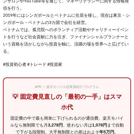
ンサロンやYouTube等を通じて、マネーリテラシーに関する情報発
信を行う。
2019年にはシンガポールとベトナムに住居を移し、現在は東京・シ
ンガポール・ベトナムの3カ国で会社を経営。
ベトナムでは、孤児院へのボランティア活動やチャリティーイベン
トを行うなど社会貢献に力を注ぎ、ファイナンシャルプランナーと
いう資格を活かしながら投資を軸に、活躍の場を世界へと広げてい
る。
#投資初心者 #トレード #投資家
#PR ／ 楽天モバイル従業員紹介プログラム
💡 固定費見直しの「最初の一手」はスマ
ホ代
固定費の中で最も簡単に下げられるのが通信費。楽天モバイ
ルなら無制限でも月
3,278円
、使わない月は
1,078円
まで自動
で下がる段階制。大手無制限との差はおよそ
年5万円
。