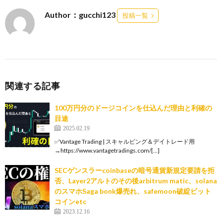
Author：gucchi123
投稿一覧
関連する記事
100万円分のドージコインを仕込んだ理由と利確の
目途
2025.02.19
✅Vantage Trading | スキャルピング＆デイトレード用
→https://www.vantagetradings.com/[…]
SECゲンスラーcoinbaseの暗号通貨新規定要請を拒
否、Layer2アルトのその後arbitrum matic、solana
のスマホSaga bonk爆売れ、safemoon破綻ビット
コインetc
2023.12.16