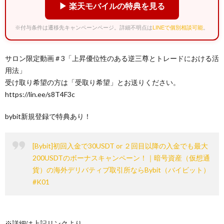
▶ 楽天モバイルの特典を見る
※付与条件は遷移先キャンペーンページ。詳細不明点は
LINEで個別相談可能
。
サロン限定動画＃3「上昇優位性のある逆三尊とトレードにおける活
用法」
受け取り希望の方は「受取り希望」とお送りください。
https://lin.ee/s8T4F3c
bybit新規登録で特典あり！
[Bybit]初回入金で30USDT or ２回目以降の入金でも最大
200USDTのボーナスキャンペーン！｜暗号資産（仮想通
貨）の海外デリバティブ取引所ならBybit（バイビット）
#K01
※詳細は上記リンクより