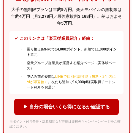
大手の無制限プランは年
約9万円
。楽天モバイルの無制限は
年
約4万円
（月
3,278円
／最強家族割
3,168円
）。差はおよそ
年5万円
。
✓ このリンクは「楽天従業員紹介」経由：
乗り換え(MNP)で
14,000ポイント
、新規で
11,000ポイン
ト
還元
楽天グループ従業員が運営する紹介ページ（実体験ベー
ス）
申込み前の疑問は
LINEで個別相談可能（無料・24h内に
AIが即返信）
。友だち追加で14,000pt確実取得チートシ
ートPDFをお届け
▶ 自分の場合いくら得になるか確認する
※ポイント付与条件・対象期間など詳細は遷移先キャンペーンページをご確
認ください。