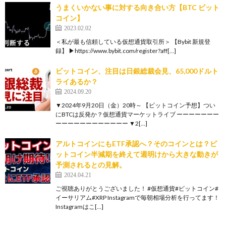
うまくいかない事に対する向き合い方【BTC ビット
コイン】
2023.02.02
＜私が最も信頼している仮想通貨取引所＞ 【Bybit 新規登
録】 ▶https://www.bybit.com/register?aff[…]
ビットコイン、注目は日銀総裁会見、65,000ドルト
ライあるか？
2024.09.20
▼2024年9月20日（金）20時～ 【ビットコイン予想】つい
にBTCは反発か？仮想通貨マーケットライブ ーーーーーーー
ーーーーーーーーーーーー ▼2[…]
アルトコインにもETF承認へ？そのコインとは？ビ
ットコイン半減期を終えて週明けから大きな動きが
予測されるとの見解。
2024.04.21
ご視聴ありがとうございました！ #仮想通貨#ビットコイン#
イーサリアム#XRP Instagramで毎朝相場分析を行ってます！
Instagramはこ[…]