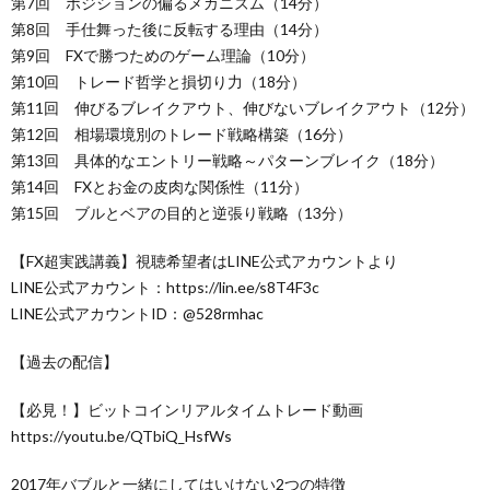
第7回 ポジションの偏るメカニズム（14分）
第8回 手仕舞った後に反転する理由（14分）
第9回 FXで勝つためのゲーム理論（10分）
第10回 トレード哲学と損切り力（18分）
第11回 伸びるブレイクアウト、伸びないブレイクアウト（12分）
第12回 相場環境別のトレード戦略構築（16分）
第13回 具体的なエントリー戦略～パターンブレイク（18分）
第14回 FXとお金の皮肉な関係性（11分）
第15回 ブルとベアの目的と逆張り戦略（13分）
【FX超実践講義】視聴希望者はLINE公式アカウントより
LINE公式アカウント：https://lin.ee/s8T4F3c
LINE公式アカウントID：@528rmhac
【過去の配信】
【必見！】ビットコインリアルタイムトレード動画
https://youtu.be/QTbiQ_HsfWs​​​​
2017年バブルと一緒にしてはいけない2つの特徴