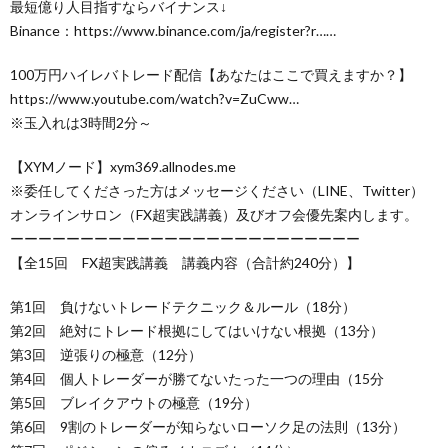
最短億り人目指すならバイナンス↓
Binance：https://www.binance.com/ja/register?r……
100万円ハイレバトレード配信【あなたはここで買えますか？】
https://www.youtube.com/watch?v=ZuCww…
※玉入れは3時間2分～
【XYMノード】xym369.allnodes.me
※委任してくださった方はメッセージください（LINE、Twitter）
オンラインサロン（FX超実践講義）及びオフ会優先案内します。
ーーーーーーーーーーーーーーーーーーーーーーーーー
【全15回 FX超実践講義 講義内容（合計約240分）】
第1回 負けないトレードテクニック＆ルール（18分）
第2回 絶対にトレード根拠にしてはいけない根拠（13分）
第3回 逆張りの極意（12分）
第4回 個人トレーダーが勝てないたった一つの理由（15分
第5回 ブレイクアウトの極意（19分）
第6回 9割のトレーダーが知らないローソク足の法則（13分）