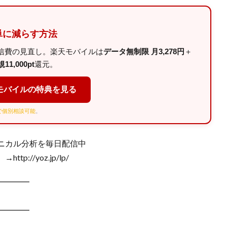
単に減らす方法
信費の見直し。楽天モバイルは
データ無制限 月3,278円
＋
11,000pt
還元。
モバイルの特典を見る
Eで個別相談可能
。
ニカル分析を毎日配信中
//yoz.jp/lp/
━━━━
━━━━