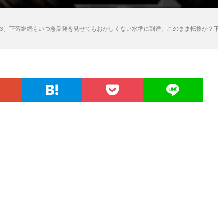
7/13］下落継続もいつ急反発を見せてもおかしくない水準に到達。このまま転換か