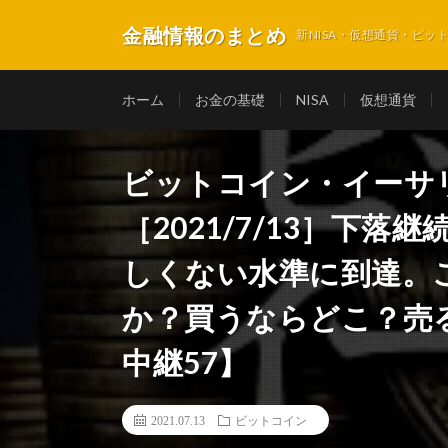
金融情報のまとめ
新NISA・仮想通貨・ビ
ホーム
お金の基礎
NISA
仮想通貨
ビットコイン・イーサ
［2021/7/13］下
しくない水準に到達。
か？買うならどこ？売
中継57】
2021.07.13
ビットコイン