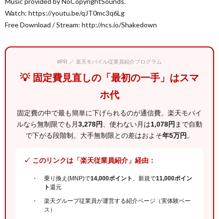
Music provided by NoCopyrightSounds.
Watch: https://youtu.be/qJT0mc3q6Lg
Free Download / Stream: http://ncs.io/Shakedown
#PR ／ 楽天モバイル従業員紹介プログラム
💡 固定費見直しの「最初の一手」はスマ
ホ代
固定費の中で最も簡単に下げられるのが通信費。楽天モバイ
ルなら無制限でも月
3,278円
、使わない月は
1,078円
まで自動
で下がる段階制。大手無制限との差はおよそ
年5万円
。
✓ このリンクは「楽天従業員紹介」経由：
乗り換え(MNP)で
14,000ポイント
、新規で
11,000ポイン
ト
還元
楽天グループ従業員が運営する紹介ページ（実体験ベー
ス）