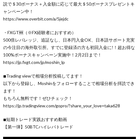
説で＄30ボーナス＋入金額に応じて最大＄50ボーナスプレゼントキ
ャンペーン中！
https://www.overbit.com/a/5jejdc
・FXGT🆕（※FX経験者におすすめ）
500倍レバレッジ、追証なし、日本円入金OK、日本語サポート充実
の今注目の海外取引所。すでに登録済の方も初回入金に!！超お得な
100%ボーナスキャンペーン実施中！2月2日まで！
https://jp.fxgt.com/jp/moshin_lp
◾︎Trading viewで相場分析投稿してます！
以下から登録し、Moshinをフォローすることで相場分析を拝読でき
ます！
もちろん無料です！ぜひチェック！
https://jp.tradingview.com/gopro/?share_your_love=taka628
◾︎短期トレード実践おすすめ動画
【第一弾】50BTCハイレバトレード