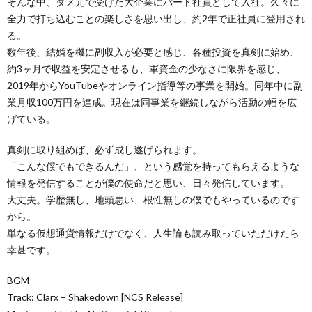
そんな中、ダメ元で受けた大企業にパート社員として入社。久々に
全力で打ち込むことの楽しさを思い出し、約2年で正社員に登用され
る。
数年後、結婚を機に副収入が必要と感じ、各種投資を真剣に始め、
約3ヶ月で収益を安定させるも、軍資金の少なさに限界を感じ、
2019年からYouTubeやオンライン指導等の事業を開始。同年中に副
業月収100万円を達成。現在は同事業を継続しながら活動の幅を広
げている。
真剣に取り組めば、必ず成し遂げられます。
「こんな僕でもできるんだ」、という感覚を持ってもらえるような
情報を発信することが僕の使命だと思い、日々発信しています。
大丈夫。学歴無し、地頭悪い、根性無しの僕でもやっているのです
から。
単なる仮想通貨情報だけでなく、人生論も読み取っていただけたら
幸甚です。
BGM
Track: Clarx – Shakedown [NCS Release]