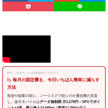
#PR ／ 楽天モバイル従業員紹介プログラム
📉 毎月の固定費を、今日いちばん簡単に減らす
方法
投資や副業の前に、ノーリスクで効くのが通信費の見直
し。楽天モバイルは
データ無制限 月3,278円
＋
SPUでポイ
ント+4倍
、
乗り換え14,000pt／新規11,000pt
還元。