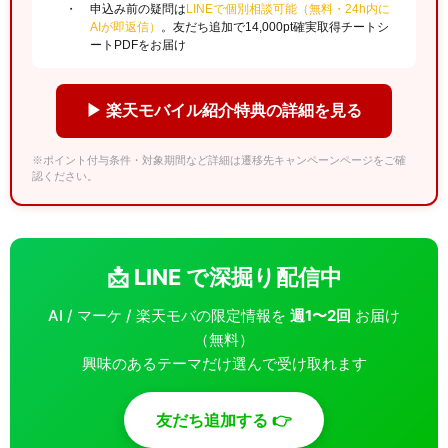
申込み前の疑問は
LINEで個別相談可能（無料・24h内に
AIが即返信）
。友だち追加で14,000pt確実取得チートシ
ートPDFをお届け
▶ 楽天モバイル紹介特典の詳細を見る
※ポイント付与条件・対象期間など詳細は遷移先キャンペーンページをご確
認ください。
📩 LINE で深掘り配信中
AI / マーケ / 楽天モバの限定情報を
週1〜2回
お届け
（無料）
興味のあるテーマだけ選んで受け取れます
友だち追加する 👉