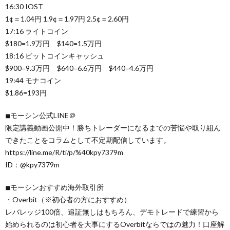
16:30 IOST
1¢＝1.04円 1.9¢＝1.97円 2.5¢＝2.60円
17:16 ライトコイン
$180=1.9万円 $140=1.5万円
18:16 ビットコインキャッシュ
$900=9.3万円 $640=6.6万円 $440=4.6万円
19:44 モナコイン
$1.86=193円
◾︎モーシン公式LINE＠
限定講義動画公開中！勝ちトレーダーになるまでの苦悩や取り組ん
できたことをコラムとして不定期配信しています。
https://line.me/R/ti/p/%40kpy7379m
ID：@kpy7379m
◾︎モーシンおすすめ海外取引所
・Overbit（※初心者の方におすすめ）
レバレッジ100倍、追証無しはもちろん、デモトレードで練習から
始められるのは初心者を大事にするOverbitならではの魅力！口座解