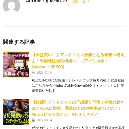
Author：gucchi123
投稿一覧
関連する記事
【今は買い！】アルトコインが無くなる未来へ備え
よ！米国株は強気相場へ！【アメリカ株・
Nasdaq・SP500】
2023.11.06
■公式LINE＠に登録頂くとレベルアップ特典満載！ 友達登録
はこちらから⇒https://bit.ly/3mvm06O 【▼メリット１】 友
達登録いた[…]
【短縮】ビットコインは予想通り下落！今後の動き
は？ADAに朗報。香港はもはや移住先ではない！
#fire #ビットコイン #セミリタイア
2022.03.04
#fire #ビットコイン #投資 #セミリタイア #暗号通貨 #米国株